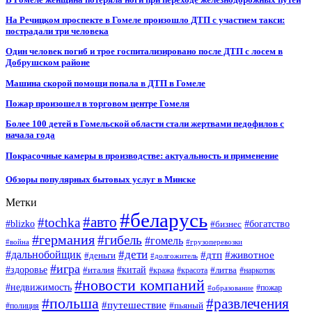
На Речицком проспекте в Гомеле произошло ДТП с участием такси:
пострадали три человека
Один человек погиб и трое госпитализировано после ДТП с лосем в
Добрушском районе
Машина скорой помощи попала в ДТП в Гомеле
Пожар произошел в торговом центре Гомеля
Более 100 детей в Гомельской области стали жертвами педофилов с
начала года
Покрасочные камеры в производстве: актуальность и применение
Обзоры популярных бытовых услуг в Минске
Метки
#беларусь
#авто
#tochka
#blizko
#бизнес
#богатство
#германия
#гибель
#гомель
#война
#грузоперевозки
#дальнобойщик
#дети
#дтп
#животное
#деньги
#долгожитель
#игра
#китай
#здоровье
#литва
#италия
#кража
#красота
#наркотик
#новости компаний
#недвижимость
#пожар
#образование
#польша
#развлечения
#путешествие
#пьяный
#полиция