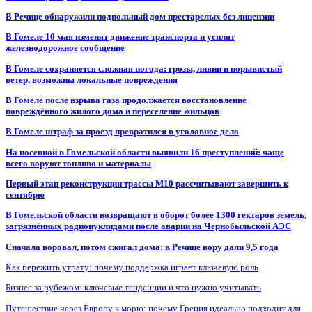
В Речице обнаружили подпольный дом престарелых без лицензии
В Гомеле 10 мая изменят движение транспорта и усилят
железнодорожное сообщение
В Гомеле сохраняется сложная погода: грозы, ливни и порывистый
ветер, возможны локальные повреждения
В Гомеле после взрыва газа продолжается восстановление
повреждённого жилого дома и переселение жильцов
В Гомеле штраф за проезд превратился в уголовное дело
На посевной в Гомельской области выявили 16 преступлений: чаще
всего воруют топливо и материалы
Первый этап реконструкции трассы М10 рассчитывают завершить к
сентябрю
В Гомельской области возвращают в оборот более 1300 гектаров земель,
загрязнённых радионуклидами после аварии на Чернобыльской АЭС
Сначала воровал, потом сжигал дома: в Речице вору дали 9,5 года
Как пережить утрату: почему поддержка играет ключевую роль
Бизнес за рубежом: ключевые тенденции и что нужно учитывать
Путешествие через Европу к морю: почему Греция идеально подходит для