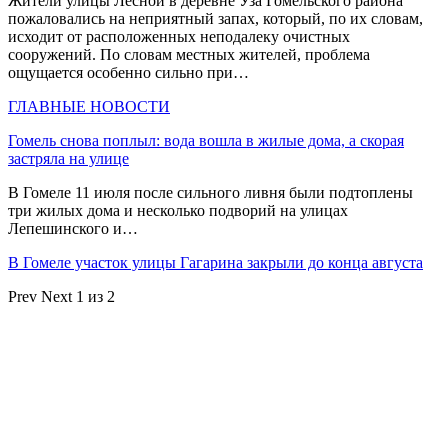
Жители улицы Лесной в деревне Уза Гомельского района
пожаловались на неприятный запах, который, по их словам,
исходит от расположенных неподалеку очистных
сооружений. По словам местных жителей, проблема
ощущается особенно сильно при…
ГЛАВНЫЕ НОВОСТИ
Гомель снова поплыл: вода вошла в жилые дома, а скорая
застряла на улице
В Гомеле 11 июля после сильного ливня были подтоплены
три жилых дома и несколько подворий на улицах
Лепешинского и…
В Гомеле участок улицы Гагарина закрыли до конца августа
Prev
Next
1 из 2