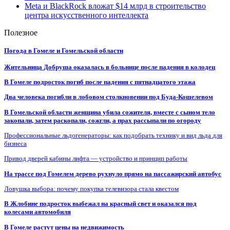
Meta и BlackRock вложат $14 млрд в строительство
центра искусственного интеллекта
Полезное
Погода в Гомеле и Гомельской области
Жительница Добруша оказалась в больнице после падения в колодец
В Гомеле подросток погиб после падения с пятнадцатого этажа
Два человека погибли в лобовом столкновении под Буда-Кошелевом
В Гомельской области женщина убила сожителя, вместе с сыном тело
закопали, затем раскопали, сожгли, а прах рассыпали по огороду
Профессиональные льдогенераторы: как подобрать технику и вид льда для
бизнеса
Привод дверей кабины лифта — устройство и принцип работы
На трассе под Гомелем дерево рухнуло прямо на пассажирский автобус
Ловушка выбора: почему покупка телевизора стала квестом
В Жлобине подросток выбежал на красный свет и оказался под
колесами автомобиля
В Гомеле растут цены на недвижимость