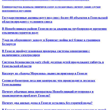
Генпрокуратура вскрыла типичную схему в госзакупках: почему такие случаи
повторяются регулярно
Государственные активы идут под снос: более 40 объектов в Гомельской
области продают с условием сноса
В Новобелицком районе Гомеля из-за аварии на трубопроводе временно
отключили горячую воду
Удар по оборонному заводу в Брянске: война всё ближе к границам
Беларуси
В Гомеле пройдет плановая проверка системы оповещения с
включением электросирен
Система безопасности даёт сбой: десятки детей продолжают гибнуть в
Гомельской области
Киллеру из «банды Морозова» вынесли приговор в Гомеле
Сотни кубометров леса вне контроля: что происходит в лесхозах
Гомельщины
Почему обычная зима превратила Новобелицкий путепровод в
транспортную проблему Гомеля?
Почему два жилых дома в Гомеле остались без горячей воды?
В Гомеле женщина потеряла ноги при переходе железнодорожных путей