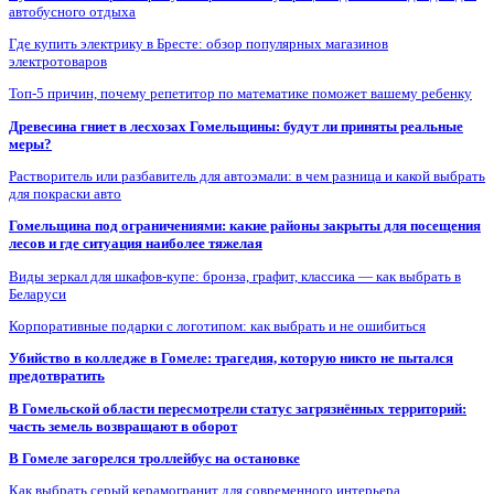
автобусного отдыха
Где купить электрику в Бресте: обзор популярных магазинов
электротоваров
Топ-5 причин, почему репетитор по математике поможет вашему ребенку
Древесина гниет в лесхозах Гомельщины: будут ли приняты реальные
меры?
Растворитель или разбавитель для автоэмали: в чем разница и какой выбрать
для покраски авто
Гомельщина под ограничениями: какие районы закрыты для посещения
лесов и где ситуация наиболее тяжелая
Виды зеркал для шкафов-купе: бронза, графит, классика — как выбрать в
Беларуси
Корпоративные подарки с логотипом: как выбрать и не ошибиться
Убийство в колледже в Гомеле: трагедия, которую никто не пытался
предотвратить
В Гомельской области пересмотрели статус загрязнённых территорий:
часть земель возвращают в оборот
В Гомеле загорелся троллейбус на остановке
Как выбрать серый керамогранит для современного интерьера