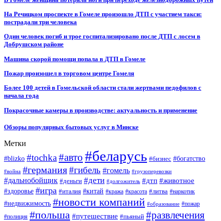
На Речицком проспекте в Гомеле произошло ДТП с участием такси:
пострадали три человека
Один человек погиб и трое госпитализировано после ДТП с лосем в
Добрушском районе
Машина скорой помощи попала в ДТП в Гомеле
Пожар произошел в торговом центре Гомеля
Более 100 детей в Гомельской области стали жертвами педофилов с
начала года
Покрасочные камеры в производстве: актуальность и применение
Обзоры популярных бытовых услуг в Минске
Метки
#беларусь
#авто
#tochka
#blizko
#бизнес
#богатство
#германия
#гибель
#гомель
#война
#грузоперевозки
#дальнобойщик
#дети
#дтп
#животное
#деньги
#долгожитель
#игра
#китай
#здоровье
#литва
#италия
#кража
#красота
#наркотик
#новости компаний
#недвижимость
#пожар
#образование
#польша
#развлечения
#путешествие
#пьяный
#полиция