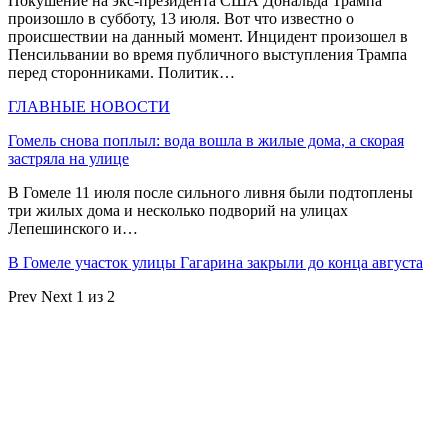
Покушение на экс-президента США Дональда Трампа
произошло в субботу, 13 июля. Вот что известно о
происшествии на данный момент. Инцидент произошел в
Пенсильвании во время публичного выступления Трампа
перед сторонниками. Политик…
ГЛАВНЫЕ НОВОСТИ
Гомель снова поплыл: вода вошла в жилые дома, а скорая
застряла на улице
В Гомеле 11 июля после сильного ливня были подтоплены
три жилых дома и несколько подворий на улицах
Лепешинского и…
В Гомеле участок улицы Гагарина закрыли до конца августа
Prev
Next
1 из 2