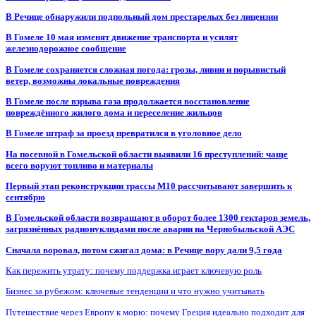
В Речице обнаружили подпольный дом престарелых без лицензии
В Гомеле 10 мая изменят движение транспорта и усилят
железнодорожное сообщение
В Гомеле сохраняется сложная погода: грозы, ливни и порывистый
ветер, возможны локальные повреждения
В Гомеле после взрыва газа продолжается восстановление
повреждённого жилого дома и переселение жильцов
В Гомеле штраф за проезд превратился в уголовное дело
На посевной в Гомельской области выявили 16 преступлений: чаще
всего воруют топливо и материалы
Первый этап реконструкции трассы М10 рассчитывают завершить к
сентябрю
В Гомельской области возвращают в оборот более 1300 гектаров земель,
загрязнённых радионуклидами после аварии на Чернобыльской АЭС
Сначала воровал, потом сжигал дома: в Речице вору дали 9,5 года
Как пережить утрату: почему поддержка играет ключевую роль
Бизнес за рубежом: ключевые тенденции и что нужно учитывать
Путешествие через Европу к морю: почему Греция идеально подходит для