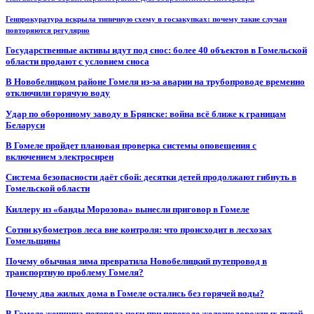
Генпрокуратура вскрыла типичную схему в госзакупках: почему такие случаи
повторяются регулярно
Государственные активы идут под снос: более 40 объектов в Гомельской
области продают с условием сноса
В Новобелицком районе Гомеля из-за аварии на трубопроводе временно
отключили горячую воду
Удар по оборонному заводу в Брянске: война всё ближе к границам
Беларуси
В Гомеле пройдет плановая проверка системы оповещения с
включением электросирен
Система безопасности даёт сбой: десятки детей продолжают гибнуть в
Гомельской области
Киллеру из «банды Морозова» вынесли приговор в Гомеле
Сотни кубометров леса вне контроля: что происходит в лесхозах
Гомельщины
Почему обычная зима превратила Новобелицкий путепровод в
транспортную проблему Гомеля?
Почему два жилых дома в Гомеле остались без горячей воды?
В Гомеле женщина потеряла ноги при переходе железнодорожных путей