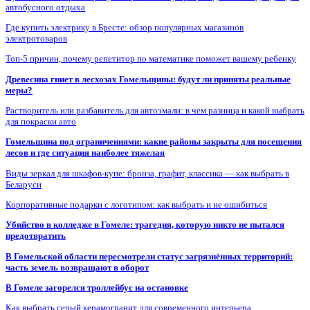
автобусного отдыха
Где купить электрику в Бресте: обзор популярных магазинов
электротоваров
Топ-5 причин, почему репетитор по математике поможет вашему ребенку
Древесина гниет в лесхозах Гомельщины: будут ли приняты реальные
меры?
Растворитель или разбавитель для автоэмали: в чем разница и какой выбрать
для покраски авто
Гомельщина под ограничениями: какие районы закрыты для посещения
лесов и где ситуация наиболее тяжелая
Виды зеркал для шкафов-купе: бронза, графит, классика — как выбрать в
Беларуси
Корпоративные подарки с логотипом: как выбрать и не ошибиться
Убийство в колледже в Гомеле: трагедия, которую никто не пытался
предотвратить
В Гомельской области пересмотрели статус загрязнённых территорий:
часть земель возвращают в оборот
В Гомеле загорелся троллейбус на остановке
Как выбрать серый керамогранит для современного интерьера