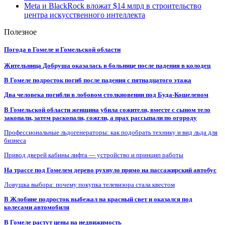
Meta и BlackRock вложат $14 млрд в строительство
центра искусственного интеллекта
Полезное
Погода в Гомеле и Гомельской области
Жительница Добруша оказалась в больнице после падения в колодец
В Гомеле подросток погиб после падения с пятнадцатого этажа
Два человека погибли в лобовом столкновении под Буда-Кошелевом
В Гомельской области женщина убила сожителя, вместе с сыном тело
закопали, затем раскопали, сожгли, а прах рассыпали по огороду
Профессиональные льдогенераторы: как подобрать технику и вид льда для
бизнеса
Привод дверей кабины лифта — устройство и принцип работы
На трассе под Гомелем дерево рухнуло прямо на пассажирский автобус
Ловушка выбора: почему покупка телевизора стала квестом
В Жлобине подросток выбежал на красный свет и оказался под
колесами автомобиля
В Гомеле растут цены на недвижимость