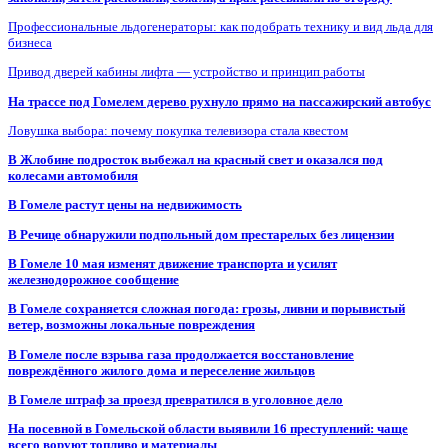
Профессиональные льдогенераторы: как подобрать технику и вид льда для
бизнеса
Привод дверей кабины лифта — устройство и принцип работы
На трассе под Гомелем дерево рухнуло прямо на пассажирский автобус
Ловушка выбора: почему покупка телевизора стала квестом
В Жлобине подросток выбежал на красный свет и оказался под
колесами автомобиля
В Гомеле растут цены на недвижимость
В Речице обнаружили подпольный дом престарелых без лицензии
В Гомеле 10 мая изменят движение транспорта и усилят
железнодорожное сообщение
В Гомеле сохраняется сложная погода: грозы, ливни и порывистый
ветер, возможны локальные повреждения
В Гомеле после взрыва газа продолжается восстановление
повреждённого жилого дома и переселение жильцов
В Гомеле штраф за проезд превратился в уголовное дело
На посевной в Гомельской области выявили 16 преступлений: чаще
всего воруют топливо и материалы