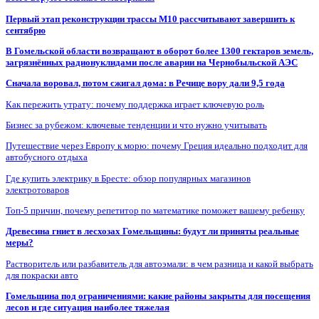
Первый этап реконструкции трассы М10 рассчитывают завершить к
сентябрю
В Гомельской области возвращают в оборот более 1300 гектаров земель,
загрязнённых радионуклидами после аварии на Чернобыльской АЭС
Сначала воровал, потом сжигал дома: в Речице вору дали 9,5 года
Как пережить утрату: почему поддержка играет ключевую роль
Бизнес за рубежом: ключевые тенденции и что нужно учитывать
Путешествие через Европу к морю: почему Греция идеально подходит для
автобусного отдыха
Где купить электрику в Бресте: обзор популярных магазинов
электротоваров
Топ-5 причин, почему репетитор по математике поможет вашему ребенку
Древесина гниет в лесхозах Гомельщины: будут ли приняты реальные
меры?
Растворитель или разбавитель для автоэмали: в чем разница и какой выбрать
для покраски авто
Гомельщина под ограничениями: какие районы закрыты для посещения
лесов и где ситуация наиболее тяжелая