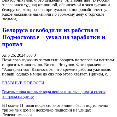
Виктор Чикунов. Фото движение "Альтернатива" В России
завершился суд над женщиной, обвиняемой в эксплуатации
белорусов, которых она принуждала к попрошайничеству.
Какое наказание назначили по громкому делу о торговле
людьми,…
Белоруса освободили из рабства в
Подмосковье – уехал на заработки и
пропал
Апр 26, 2024
308
0
Пожилого мужчину заставляли бродить по торговым центрам
и просить милостыню. Виктор Чикунов. Фото движение
"Альтернатива" Казалось бы, что времена рабства уже давно
позади, однако в мире до сих пор этого хватает. Причем, с…
ГЛАВНЫЕ НОВОСТИ
Гомель снова поплыл: вода вошла в жилые дома, а скорая
застряла на улице
В Гомеле 11 июля после сильного ливня были подтоплены
три жилых дома и несколько подворий на улицах
Лепешинского и…