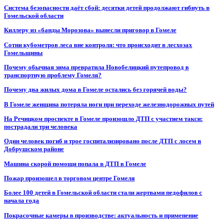
Система безопасности даёт сбой: десятки детей продолжают гибнуть в
Гомельской области
Киллеру из «банды Морозова» вынесли приговор в Гомеле
Сотни кубометров леса вне контроля: что происходит в лесхозах
Гомельщины
Почему обычная зима превратила Новобелицкий путепровод в
транспортную проблему Гомеля?
Почему два жилых дома в Гомеле остались без горячей воды?
В Гомеле женщина потеряла ноги при переходе железнодорожных путей
На Речицком проспекте в Гомеле произошло ДТП с участием такси:
пострадали три человека
Один человек погиб и трое госпитализировано после ДТП с лосем в
Добрушском районе
Машина скорой помощи попала в ДТП в Гомеле
Пожар произошел в торговом центре Гомеля
Более 100 детей в Гомельской области стали жертвами педофилов с
начала года
Покрасочные камеры в производстве: актуальность и применение