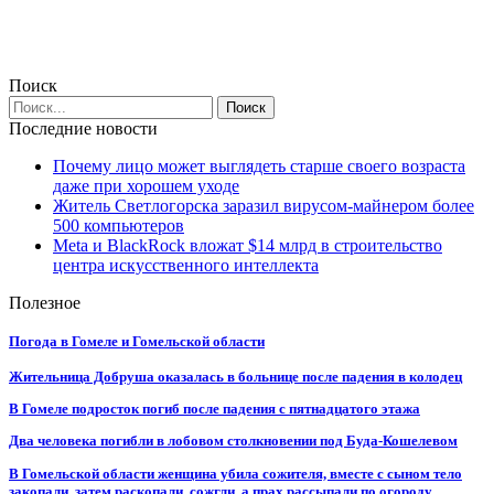
Поиск
Последние новости
Почему лицо может выглядеть старше своего возраста
даже при хорошем уходе
Житель Светлогорска заразил вирусом-майнером более
500 компьютеров
Meta и BlackRock вложат $14 млрд в строительство
центра искусственного интеллекта
Полезное
Погода в Гомеле и Гомельской области
Жительница Добруша оказалась в больнице после падения в колодец
В Гомеле подросток погиб после падения с пятнадцатого этажа
Два человека погибли в лобовом столкновении под Буда-Кошелевом
В Гомельской области женщина убила сожителя, вместе с сыном тело
закопали, затем раскопали, сожгли, а прах рассыпали по огороду