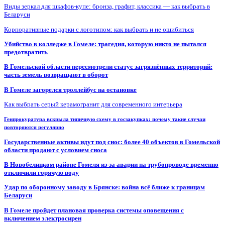
Виды зеркал для шкафов-купе: бронза, графит, классика — как выбрать в
Беларуси
Корпоративные подарки с логотипом: как выбрать и не ошибиться
Убийство в колледже в Гомеле: трагедия, которую никто не пытался
предотвратить
В Гомельской области пересмотрели статус загрязнённых территорий:
часть земель возвращают в оборот
В Гомеле загорелся троллейбус на остановке
Как выбрать серый керамогранит для современного интерьера
Генпрокуратура вскрыла типичную схему в госзакупках: почему такие случаи
повторяются регулярно
Государственные активы идут под снос: более 40 объектов в Гомельской
области продают с условием сноса
В Новобелицком районе Гомеля из-за аварии на трубопроводе временно
отключили горячую воду
Удар по оборонному заводу в Брянске: война всё ближе к границам
Беларуси
В Гомеле пройдет плановая проверка системы оповещения с
включением электросирен