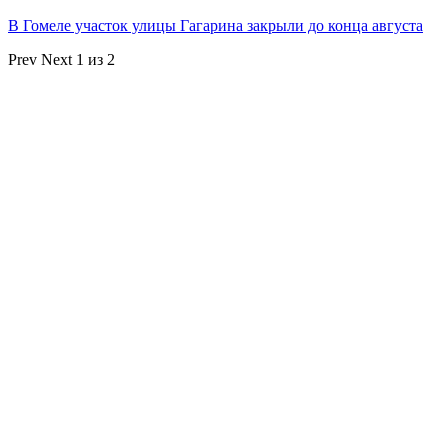
В Гомеле участок улицы Гагарина закрыли до конца августа
Prev
Next
1 из 2