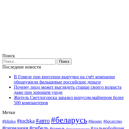
Поиск
Последние новости
В Гомеле при внесении выручки на счёт компании
обнаружили фальшивые российские деньги
Почему лицо может выглядеть старше своего возраста
даже при хорошем уходе
Житель Светлогорска заразил вирусом-майнером более
500 компьютеров
Метки
#беларусь
#авто
#tochka
#blizko
#богатство
#бизнес
#германия
#гибель
#дальнобойщик
#гомель
#грузоперевозки