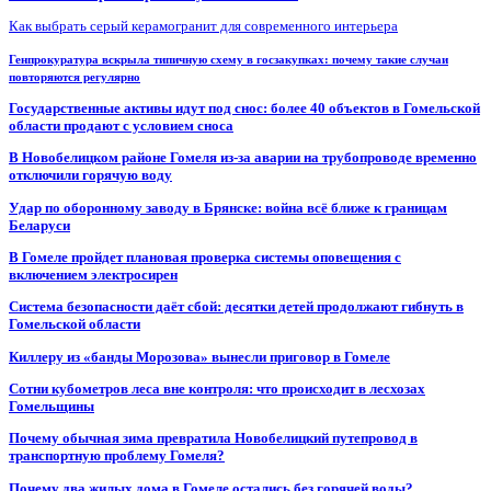
Как выбрать серый керамогранит для современного интерьера
Генпрокуратура вскрыла типичную схему в госзакупках: почему такие случаи
повторяются регулярно
Государственные активы идут под снос: более 40 объектов в Гомельской
области продают с условием сноса
В Новобелицком районе Гомеля из-за аварии на трубопроводе временно
отключили горячую воду
Удар по оборонному заводу в Брянске: война всё ближе к границам
Беларуси
В Гомеле пройдет плановая проверка системы оповещения с
включением электросирен
Система безопасности даёт сбой: десятки детей продолжают гибнуть в
Гомельской области
Киллеру из «банды Морозова» вынесли приговор в Гомеле
Сотни кубометров леса вне контроля: что происходит в лесхозах
Гомельщины
Почему обычная зима превратила Новобелицкий путепровод в
транспортную проблему Гомеля?
Почему два жилых дома в Гомеле остались без горячей воды?