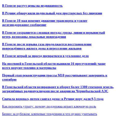
В Гомеле растут цены на недвижимость
В Речице обнаружили подпольный дом престарелых без лицензии
В Гомеле 10 мая изменят движение транспорта и усилят
железнодорожное сообщение
В Гомеле сохраняется сложная погода: грозы, ливни и порывистый
ветер, возможны локальные повреждения
В Гомеле после взрыва газа продолжается восстановление
повреждённого жилого дома и переселение жильцов
В Гомеле штраф за проезд превратился в уголовное дело
На посевной в Гомельской области выявили 16 преступлений: чаще
всего воруют топливо и материалы
Первый этап реконструкции трассы М10 рассчитывают завершить к
сентябрю
В Гомельской области возвращают в оборот более 1300 гектаров земель,
загрязнённых радионуклидами после аварии на Чернобыльской АЭС
Сначала воровал, потом сжигал дома: в Речице вору дали 9,5 года
Как пережить утрату: почему поддержка играет ключевую роль
Бизнес за рубежом: ключевые тенденции и что нужно учитывать