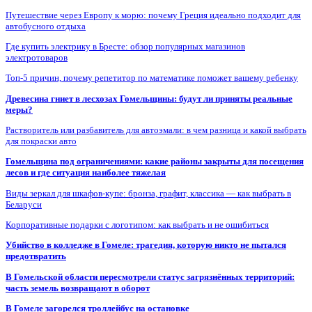
Путешествие через Европу к морю: почему Греция идеально подходит для
автобусного отдыха
Где купить электрику в Бресте: обзор популярных магазинов
электротоваров
Топ-5 причин, почему репетитор по математике поможет вашему ребенку
Древесина гниет в лесхозах Гомельщины: будут ли приняты реальные
меры?
Растворитель или разбавитель для автоэмали: в чем разница и какой выбрать
для покраски авто
Гомельщина под ограничениями: какие районы закрыты для посещения
лесов и где ситуация наиболее тяжелая
Виды зеркал для шкафов-купе: бронза, графит, классика — как выбрать в
Беларуси
Корпоративные подарки с логотипом: как выбрать и не ошибиться
Убийство в колледже в Гомеле: трагедия, которую никто не пытался
предотвратить
В Гомельской области пересмотрели статус загрязнённых территорий:
часть земель возвращают в оборот
В Гомеле загорелся троллейбус на остановке