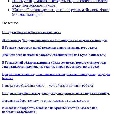
Почему лицо может выглядеть старше своего возраста
даже при хорошем уходе
Житель Светлогорска заразил вирусом-майнером более
500 компьютеров
Полезное
Погода в Гомеле и Гомельской области
Жительница Добруша оказалась в больнице после падения в колодец
В Гомеле подросток погиб после падения с пятнадцатого этажа
Два человека погибли в лобовом столкновении под Буда-Кошелевом
В Гомельской области женщина убила сожителя, вместе с сыном тело
закопали, затем раскопали, сожгли, а прах рассыпали по огороду
Профессиональные льдогенераторы: как подобрать технику и вид льда для
бизнеса
Привод дверей кабины лифта — устройство и принцип работы
На трассе под Гомелем дерево рухнуло прямо на пассажирский автобус
Ловушка выбора: почему покупка телевизора стала квестом
В Жлобине подросток выбежал на красный свет и оказался под
колесами автомобиля