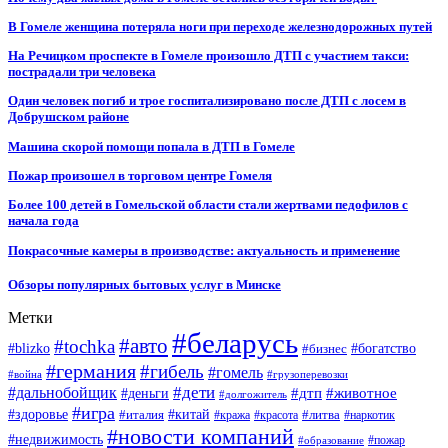
В Гомеле женщина потеряла ноги при переходе железнодорожных путей
На Речицком проспекте в Гомеле произошло ДТП с участием такси:
пострадали три человека
Один человек погиб и трое госпитализировано после ДТП с лосем в
Добрушском районе
Машина скорой помощи попала в ДТП в Гомеле
Пожар произошел в торговом центре Гомеля
Более 100 детей в Гомельской области стали жертвами педофилов с
начала года
Покрасочные камеры в производстве: актуальность и применение
Обзоры популярных бытовых услуг в Минске
Метки
#беларусь
#авто
#tochka
#blizko
#бизнес
#богатство
#германия
#гибель
#гомель
#война
#грузоперевозки
#дальнобойщик
#дети
#дтп
#животное
#деньги
#долгожитель
#игра
#китай
#здоровье
#литва
#италия
#кража
#красота
#наркотик
#новости компаний
#недвижимость
#пожар
#образование