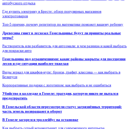
автобусного отдыха
Где купить электрику в Бресте: обзор популярных магазинов
электротоваров
Топ-5 причин, почему репетитор по математике поможет вашему ребенку
Древесина гниет в лесхозах Гомельщины: будут ли приняты реальные
меры?
Растворитель или разбавитель для автоэмали: в чем разница и какой выбрать
для покраски авто
Гомельщина под ограничениями: какие районы закрыты для посещения
лесов и где ситуация наиболее тяжелая
Виды зеркал для шкафов-купе: бронза, графит, классика — как выбрать в
Беларуси
Корпоративные подарки с логотипом: как выбрать и не ошибиться
Убийство в колледже в Гомеле: трагедия, которую никто не пытался
предотвратить
В Гомельской области пересмотрели статус загрязнённых территорий:
часть земель возвращают в оборот
В Гомеле загорелся троллейбус на остановке
Как выбрать серый керамогранит для современного интерьера