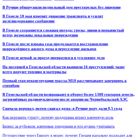
В Речице обнаружили подпольный дом престарелых без лицензии
В Гомеле 10 мая изменят движение транспорта и усилят
железнодорожное сообщение
В Гомеле сохраняется сложная погода: грозы, ливни и порывистый
ветер, возможны локальные повреждения
В Гомеле после взрыва газа продолжается восстановление
повреждённого жилого дома и переселение жильцов
В Гомеле штраф за проезд превратился в уголовное дело
На посевной в Гомельской области выявили 16 преступлений: чаще
всего воруют топливо и материалы
Первый этап реконструкции трассы М10 рассчитывают завершить к
сентябрю
В Гомельской области возвращают в оборот более 1300 гектаров земель,
загрязнённых радионуклидами после аварии на Чернобыльской АЭС
Сначала воровал, потом сжигал дома: в Речице вору дали 9,5 года
Как пережить утрату: почему поддержка играет ключевую роль
Бизнес за рубежом: ключевые тенденции и что нужно учитывать
Путешествие через Европу к морю: почему Греция идеально подходит для