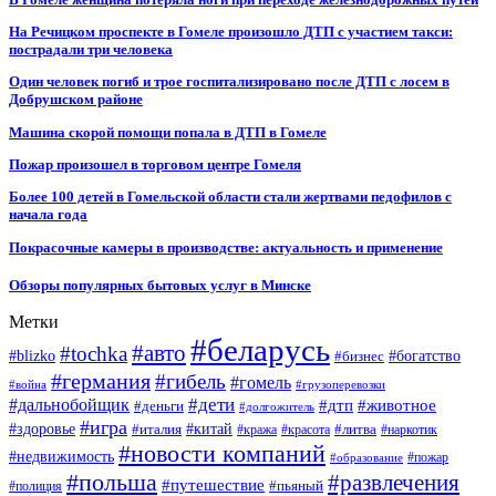
На Речицком проспекте в Гомеле произошло ДТП с участием такси:
пострадали три человека
Один человек погиб и трое госпитализировано после ДТП с лосем в
Добрушском районе
Машина скорой помощи попала в ДТП в Гомеле
Пожар произошел в торговом центре Гомеля
Более 100 детей в Гомельской области стали жертвами педофилов с
начала года
Покрасочные камеры в производстве: актуальность и применение
Обзоры популярных бытовых услуг в Минске
Метки
#беларусь
#авто
#tochka
#blizko
#бизнес
#богатство
#германия
#гибель
#гомель
#война
#грузоперевозки
#дальнобойщик
#дети
#дтп
#животное
#деньги
#долгожитель
#игра
#китай
#здоровье
#литва
#италия
#кража
#красота
#наркотик
#новости компаний
#недвижимость
#пожар
#образование
#польша
#развлечения
#путешествие
#пьяный
#полиция