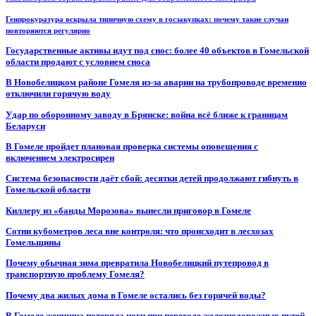
Генпрокуратура вскрыла типичную схему в госзакупках: почему такие случаи
повторяются регулярно
Государственные активы идут под снос: более 40 объектов в Гомельской
области продают с условием сноса
В Новобелицком районе Гомеля из-за аварии на трубопроводе временно
отключили горячую воду
Удар по оборонному заводу в Брянске: война всё ближе к границам
Беларуси
В Гомеле пройдет плановая проверка системы оповещения с
включением электросирен
Система безопасности даёт сбой: десятки детей продолжают гибнуть в
Гомельской области
Киллеру из «банды Морозова» вынесли приговор в Гомеле
Сотни кубометров леса вне контроля: что происходит в лесхозах
Гомельщины
Почему обычная зима превратила Новобелицкий путепровод в
транспортную проблему Гомеля?
Почему два жилых дома в Гомеле остались без горячей воды?
В Гомеле женщина потеряла ноги при переходе железнодорожных путей