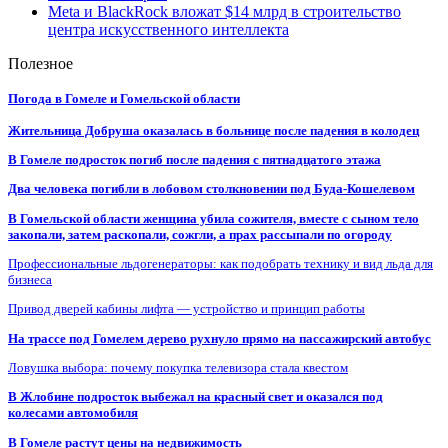
Meta и BlackRock вложат $14 млрд в строительство
центра искусственного интеллекта
Полезное
Погода в Гомеле и Гомельской области
Жительница Добруша оказалась в больнице после падения в колодец
В Гомеле подросток погиб после падения с пятнадцатого этажа
Два человека погибли в лобовом столкновении под Буда-Кошелевом
В Гомельской области женщина убила сожителя, вместе с сыном тело
закопали, затем раскопали, сожгли, а прах рассыпали по огороду
Профессиональные льдогенераторы: как подобрать технику и вид льда для
бизнеса
Привод дверей кабины лифта — устройство и принцип работы
На трассе под Гомелем дерево рухнуло прямо на пассажирский автобус
Ловушка выбора: почему покупка телевизора стала квестом
В Жлобине подросток выбежал на красный свет и оказался под
колесами автомобиля
В Гомеле растут цены на недвижимость