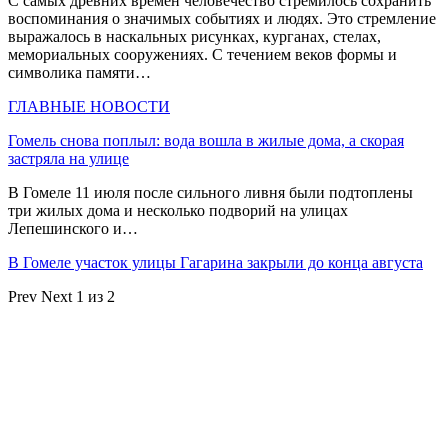
С самых древних времён человечество стремилось сохранить
воспоминания о значимых событиях и людях. Это стремление
выражалось в наскальных рисунках, курганах, стелах,
мемориальных сооружениях. С течением веков формы и
символика памяти…
ГЛАВНЫЕ НОВОСТИ
Гомель снова поплыл: вода вошла в жилые дома, а скорая
застряла на улице
В Гомеле 11 июля после сильного ливня были подтоплены
три жилых дома и несколько подворий на улицах
Лепешинского и…
В Гомеле участок улицы Гагарина закрыли до конца августа
Prev
Next
1 из 2