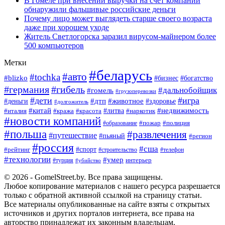
В Гомеле при внесении выручки на счёт компании
обнаружили фальшивые российские деньги
Почему лицо может выглядеть старше своего возраста
даже при хорошем уходе
Житель Светлогорска заразил вирусом-майнером более
500 компьютеров
Метки
#беларусь
#авто
#tochka
#blizko
#богатство
#бизнес
#германия
#гибель
#дальнобойщик
#гомель
#грузоперевозки
#дети
#игра
#животное
#дтп
#деньги
#здоровье
#долгожитель
#китай
#недвижимость
#италия
#кража
#красота
#литва
#наркотик
#новости компаний
#пожар
#полиция
#образование
#польша
#развлечения
#путешествие
#пьяный
#регион
#россия
#сша
#спорт
#рейтинг
#строительство
#телефон
#технологии
#умер
#турция
интерьер
#убийство
© 2026 - GomelStreet.by. Все права защищены.
Любое копирование материалов с нашего ресурса разрешается
только с обратной активной ссылкой на страницу статьи.
Все материалы опубликованные на сайте взяты с открытых
источников и других порталов интернета, все права на
авторство принадлежат их законным владельцам.