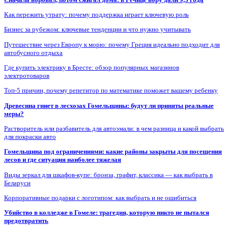
Как пережить утрату: почему поддержка играет ключевую роль
Бизнес за рубежом: ключевые тенденции и что нужно учитывать
Путешествие через Европу к морю: почему Греция идеально подходит для
автобусного отдыха
Где купить электрику в Бресте: обзор популярных магазинов
электротоваров
Топ-5 причин, почему репетитор по математике поможет вашему ребенку
Древесина гниет в лесхозах Гомельщины: будут ли приняты реальные
меры?
Растворитель или разбавитель для автоэмали: в чем разница и какой выбрать
для покраски авто
Гомельщина под ограничениями: какие районы закрыты для посещения
лесов и где ситуация наиболее тяжелая
Виды зеркал для шкафов-купе: бронза, графит, классика — как выбрать в
Беларуси
Корпоративные подарки с логотипом: как выбрать и не ошибиться
Убийство в колледже в Гомеле: трагедия, которую никто не пытался
предотвратить