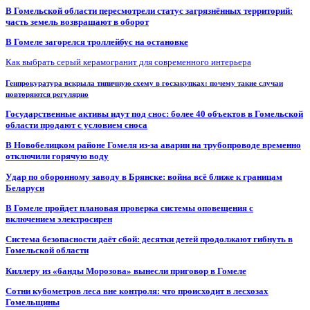
В Гомельской области пересмотрели статус загрязнённых территорий:
часть земель возвращают в оборот
В Гомеле загорелся троллейбус на остановке
Как выбрать серый керамогранит для современного интерьера
Генпрокуратура вскрыла типичную схему в госзакупках: почему такие случаи
повторяются регулярно
Государственные активы идут под снос: более 40 объектов в Гомельской
области продают с условием сноса
В Новобелицком районе Гомеля из-за аварии на трубопроводе временно
отключили горячую воду
Удар по оборонному заводу в Брянске: война всё ближе к границам
Беларуси
В Гомеле пройдет плановая проверка системы оповещения с
включением электросирен
Система безопасности даёт сбой: десятки детей продолжают гибнуть в
Гомельской области
Киллеру из «банды Морозова» вынесли приговор в Гомеле
Сотни кубометров леса вне контроля: что происходит в лесхозах
Гомельщины