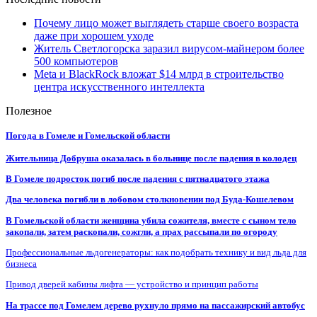
Почему лицо может выглядеть старше своего возраста
даже при хорошем уходе
Житель Светлогорска заразил вирусом-майнером более
500 компьютеров
Meta и BlackRock вложат $14 млрд в строительство
центра искусственного интеллекта
Полезное
Погода в Гомеле и Гомельской области
Жительница Добруша оказалась в больнице после падения в колодец
В Гомеле подросток погиб после падения с пятнадцатого этажа
Два человека погибли в лобовом столкновении под Буда-Кошелевом
В Гомельской области женщина убила сожителя, вместе с сыном тело
закопали, затем раскопали, сожгли, а прах рассыпали по огороду
Профессиональные льдогенераторы: как подобрать технику и вид льда для
бизнеса
Привод дверей кабины лифта — устройство и принцип работы
На трассе под Гомелем дерево рухнуло прямо на пассажирский автобус