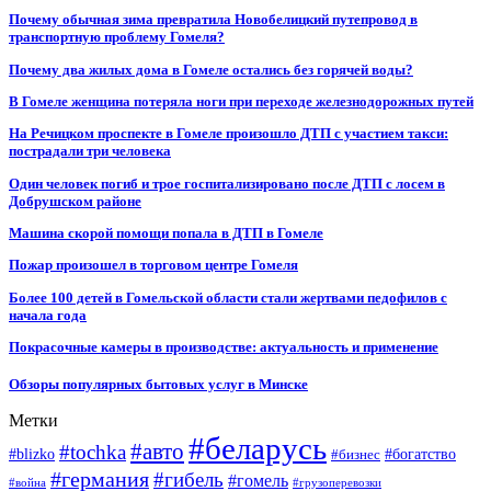
Почему обычная зима превратила Новобелицкий путепровод в
транспортную проблему Гомеля?
Почему два жилых дома в Гомеле остались без горячей воды?
В Гомеле женщина потеряла ноги при переходе железнодорожных путей
На Речицком проспекте в Гомеле произошло ДТП с участием такси:
пострадали три человека
Один человек погиб и трое госпитализировано после ДТП с лосем в
Добрушском районе
Машина скорой помощи попала в ДТП в Гомеле
Пожар произошел в торговом центре Гомеля
Более 100 детей в Гомельской области стали жертвами педофилов с
начала года
Покрасочные камеры в производстве: актуальность и применение
Обзоры популярных бытовых услуг в Минске
Метки
#беларусь
#авто
#tochka
#blizko
#бизнес
#богатство
#германия
#гибель
#гомель
#война
#грузоперевозки