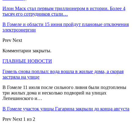
Илон Маск стал первым триллионером в истории. Более 4
тысяч его сотрудников стали…
В Гомеле и области 15 июня пройдут плановые отключения
электроэнергии
Prev
Next
Комментарии закрыты.
ГЛАВНЫЕ НОВОСТИ
Гомель снова поплыл: вода вошла в жилые дома, а скорая
застряла на улице
В Гомеле 11 июля после сильного ливня были подтоплены
три жилых дома и несколько подворий на улицах
Лепешинского и…
В Гомеле участок улицы Гагарина закрыли до конца августа
Prev
Next
1 из 2