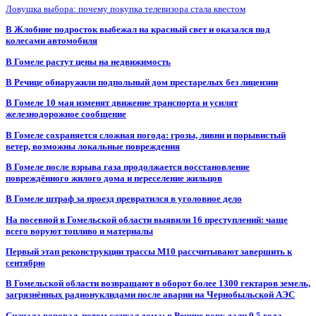
Ловушка выбора: почему покупка телевизора стала квестом
В Жлобине подросток выбежал на красный свет и оказался под
колесами автомобиля
В Гомеле растут цены на недвижимость
В Речице обнаружили подпольный дом престарелых без лицензии
В Гомеле 10 мая изменят движение транспорта и усилят
железнодорожное сообщение
В Гомеле сохраняется сложная погода: грозы, ливни и порывистый
ветер, возможны локальные повреждения
В Гомеле после взрыва газа продолжается восстановление
повреждённого жилого дома и переселение жильцов
В Гомеле штраф за проезд превратился в уголовное дело
На посевной в Гомельской области выявили 16 преступлений: чаще
всего воруют топливо и материалы
Первый этап реконструкции трассы М10 рассчитывают завершить к
сентябрю
В Гомельской области возвращают в оборот более 1300 гектаров земель,
загрязнённых радионуклидами после аварии на Чернобыльской АЭС
Сначала воровал, потом сжигал дома: в Речице вору дали 9,5 года