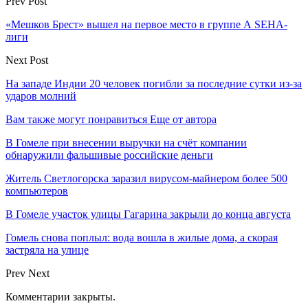
Prev Post
«Мешков Брест» вышел на первое место в группе А SEHA-
лиги
Next Post
На западе Индии 20 человек погибли за последние сутки из-за
ударов молний
Вам также могут понравиться
Еще от автора
В Гомеле при внесении выручки на счёт компании
обнаружили фальшивые российские деньги
Житель Светлогорска заразил вирусом-майнером более 500
компьютеров
В Гомеле участок улицы Гагарина закрыли до конца августа
Гомель снова поплыл: вода вошла в жилые дома, а скорая
застряла на улице
Prev
Next
Комментарии закрыты.