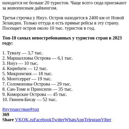
находится не больше 20 туристов. Чаще всего сюда приезжают
за живописным дайвингом.
Третья строчка у Ниуэ. Остров находится в 2400 км от Новой
Зеландии. Только оттуда и есть прямые рейсы в эту страну.
Посещает остров около 10 тыс. туристов в год.
Топ-10 самых невостребованных у туристов стран в 2023
году:
1. Тувалу — 3,7 тыс.
2. Маршалловы Острова — 6,1 тыс.
3. Ниуэ — 10 тыс.
4. Кирибати — 12 тыс.
5. Микронезия — 18 тыс.
6. Монтсеррат — 19 тыс.
7. Соломоновы Острова — 29 тыс.
8. Сан-Томе и Принсипи — 35 тыс.
9. Коморские Острова — 45 тыс.
10. Гвинея-Бисау — 52 тыс.
#путешествие
#топ
369
Share
VK
OK.ru
Facebook
Twitter
WhatsApp
Telegram
Viber