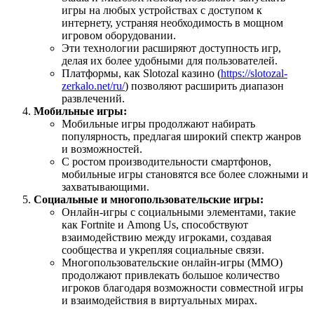
игры на любых устройствах с доступом к
интернету, устраняя необходимость в мощном
игровом оборудовании.
Эти технологии расширяют доступность игр,
делая их более удобными для пользователей.
Платформы, как Slotozal казино (
https://slotozal-
zerkalo.net/ru/
) позволяют расширить диапазон
развлечений.
Мобильные игры:
Мобильные игры продолжают набирать
популярность, предлагая широкий спектр жанров
и возможностей.
С ростом производительности смартфонов,
мобильные игры становятся все более сложными и
захватывающими.
Социальные и многопользовательские игры:
Онлайн-игры с социальными элементами, такие
как Fortnite и Among Us, способствуют
взаимодействию между игроками, создавая
сообщества и укрепляя социальные связи.
Многопользовательские онлайн-игры (MMO)
продолжают привлекать большое количество
игроков благодаря возможности совместной игры
и взаимодействия в виртуальных мирах.