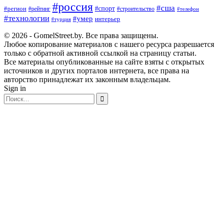
#россия
#сша
#спорт
#регион
#рейтинг
#строительство
#телефон
#технологии
#умер
интерьер
#турция
© 2026 - GomelStreet.by. Все права защищены.
Любое копирование материалов с нашего ресурса разрешается
только с обратной активной ссылкой на страницу статьи.
Все материалы опубликованные на сайте взяты с открытых
источников и других порталов интернета, все права на
авторство принадлежат их законным владельцам.
Sign in