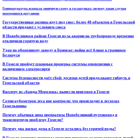
Генпрокуратура вскрыла типичную схему в госзакупках: почему такие случаи
повторяются регулярно
Государственные активы идут под снос: более 40 объектов в Гомельской
области продают с условием сноса
В Новобелицком районе Гомеля из-за аварии на трубопроводе временно
отключили горячую воду
Удар по оборонному заводу в Брянске: война всё ближе к границам
Беларуси
В Гомеле пройдет плановая проверка системы оповещения с
включением электросирен
Система безопасности даёт сбой: десятки детей продолжают гибнуть в
Гомельской области
Киллеру из «банды Морозова» вынесли приговор в Гомеле
Сотни кубометров леса вне контроля: что происходит в лесхозах
Гомельщины
Почему обычная зима превратила Новобелицкий путепровод в
транспортную проблему Гомеля?
Почему два жилых дома в Гомеле остались без горячей воды?
В Гомеле женщина потеряла ноги при переходе железнодорожных путей