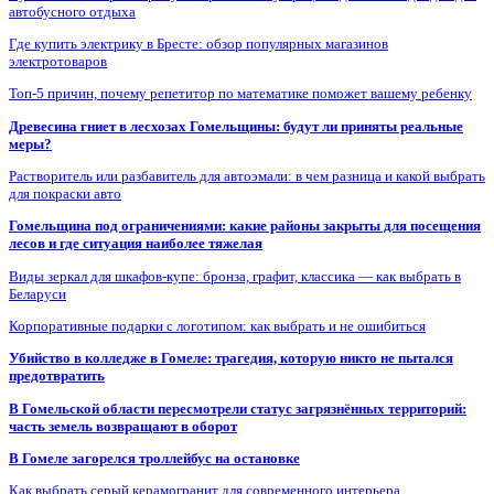
автобусного отдыха
Где купить электрику в Бресте: обзор популярных магазинов
электротоваров
Топ-5 причин, почему репетитор по математике поможет вашему ребенку
Древесина гниет в лесхозах Гомельщины: будут ли приняты реальные
меры?
Растворитель или разбавитель для автоэмали: в чем разница и какой выбрать
для покраски авто
Гомельщина под ограничениями: какие районы закрыты для посещения
лесов и где ситуация наиболее тяжелая
Виды зеркал для шкафов-купе: бронза, графит, классика — как выбрать в
Беларуси
Корпоративные подарки с логотипом: как выбрать и не ошибиться
Убийство в колледже в Гомеле: трагедия, которую никто не пытался
предотвратить
В Гомельской области пересмотрели статус загрязнённых территорий:
часть земель возвращают в оборот
В Гомеле загорелся троллейбус на остановке
Как выбрать серый керамогранит для современного интерьера