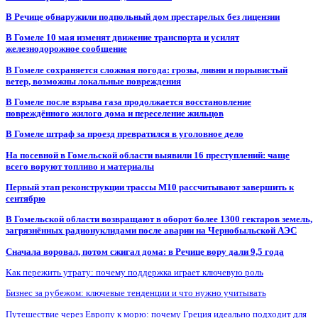
В Речице обнаружили подпольный дом престарелых без лицензии
В Гомеле 10 мая изменят движение транспорта и усилят
железнодорожное сообщение
В Гомеле сохраняется сложная погода: грозы, ливни и порывистый
ветер, возможны локальные повреждения
В Гомеле после взрыва газа продолжается восстановление
повреждённого жилого дома и переселение жильцов
В Гомеле штраф за проезд превратился в уголовное дело
На посевной в Гомельской области выявили 16 преступлений: чаще
всего воруют топливо и материалы
Первый этап реконструкции трассы М10 рассчитывают завершить к
сентябрю
В Гомельской области возвращают в оборот более 1300 гектаров земель,
загрязнённых радионуклидами после аварии на Чернобыльской АЭС
Сначала воровал, потом сжигал дома: в Речице вору дали 9,5 года
Как пережить утрату: почему поддержка играет ключевую роль
Бизнес за рубежом: ключевые тенденции и что нужно учитывать
Путешествие через Европу к морю: почему Греция идеально подходит для