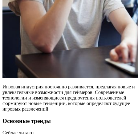
Игровая индустрия постоянно развивается, предлагая новые и
увлекательные возможности для геймеров. Современные
технологии и изменяющиеся предпочтения пользователей
формируют новые тенденции, которые определяют будущее
игровых развлечений.
Основные тренды
Сейчас читают