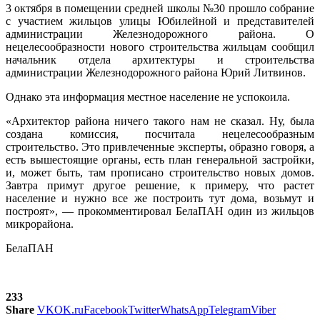
3 октября в помещении средней школы №30 прошло собрание
с участием жильцов улицы Юбилейной и представителей
администрации Железнодорожного района. О
нецелесообразности нового строительства жильцам сообщил
начальник отдела архитектуры и строительства
администрации Железнодорожного района Юрий Литвинов.
Однако эта информация местное население не успокоила.
«Архитектор района ничего такого нам не сказал. Ну, была
создана комиссия, посчитала нецелесообразным
строительство. Это привлеченные эксперты, образно говоря, а
есть вышестоящие органы, есть план генеральной застройки,
и, может быть, там прописано строительство новых домов.
Завтра примут другое решение, к примеру, что растет
население и нужно все же построить тут дома, возьмут и
построят», — прокомментировал БелаПАН один из жильцов
микрорайона.
БелаПАН
233
Share
VK
OK.ru
Facebook
Twitter
WhatsApp
Telegram
Viber