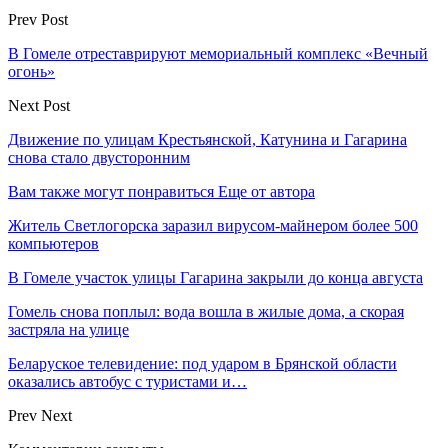
Prev Post
В Гомеле отреставрируют мемориальный комплекс «Вечный
огонь»
Next Post
Движение по улицам Крестьянской, Катунина и Гагарина
снова стало двусторонним
Вам также могут понравиться
Еще от автора
Житель Светлогорска заразил вирусом-майнером более 500
компьютеров
В Гомеле участок улицы Гагарина закрыли до конца августа
Гомель снова поплыл: вода вошла в жилые дома, а скорая
застряла на улице
Беларуское телевидение: под ударом в Брянской области
оказались автобус с туристами и…
Prev
Next