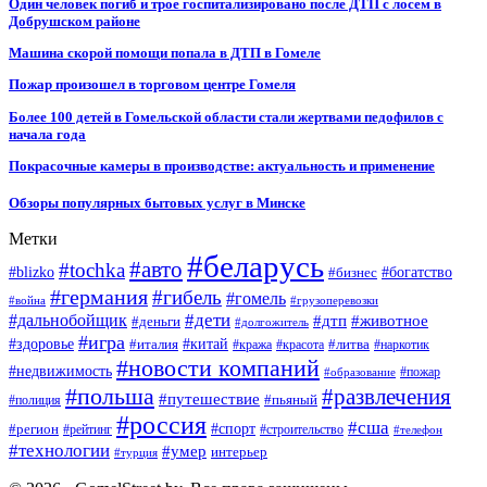
Один человек погиб и трое госпитализировано после ДТП с лосем в
Добрушском районе
Машина скорой помощи попала в ДТП в Гомеле
Пожар произошел в торговом центре Гомеля
Более 100 детей в Гомельской области стали жертвами педофилов с
начала года
Покрасочные камеры в производстве: актуальность и применение
Обзоры популярных бытовых услуг в Минске
Метки
#беларусь
#авто
#tochka
#blizko
#бизнес
#богатство
#германия
#гибель
#гомель
#война
#грузоперевозки
#дальнобойщик
#дети
#дтп
#животное
#деньги
#долгожитель
#игра
#китай
#здоровье
#литва
#италия
#кража
#красота
#наркотик
#новости компаний
#недвижимость
#пожар
#образование
#польша
#развлечения
#путешествие
#пьяный
#полиция
#россия
#сша
#спорт
#регион
#рейтинг
#строительство
#телефон
#технологии
#умер
интерьер
#турция