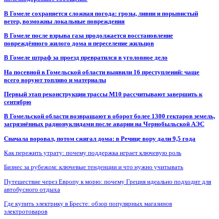
В Гомеле сохраняется сложная погода: грозы, ливни и порывистый
ветер, возможны локальные повреждения
В Гомеле после взрыва газа продолжается восстановление
повреждённого жилого дома и переселение жильцов
В Гомеле штраф за проезд превратился в уголовное дело
На посевной в Гомельской области выявили 16 преступлений: чаще
всего воруют топливо и материалы
Первый этап реконструкции трассы М10 рассчитывают завершить к
сентябрю
В Гомельской области возвращают в оборот более 1300 гектаров земель,
загрязнённых радионуклидами после аварии на Чернобыльской АЭС
Сначала воровал, потом сжигал дома: в Речице вору дали 9,5 года
Как пережить утрату: почему поддержка играет ключевую роль
Бизнес за рубежом: ключевые тенденции и что нужно учитывать
Путешествие через Европу к морю: почему Греция идеально подходит для
автобусного отдыха
Где купить электрику в Бресте: обзор популярных магазинов
электротоваров