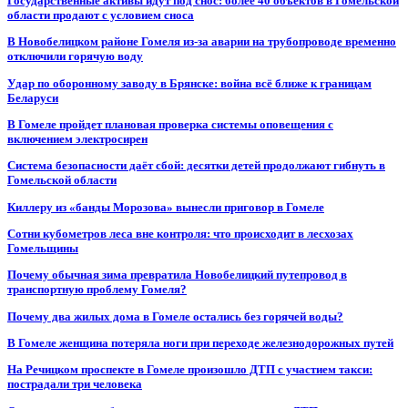
Государственные активы идут под снос: более 40 объектов в Гомельской
области продают с условием сноса
В Новобелицком районе Гомеля из-за аварии на трубопроводе временно
отключили горячую воду
Удар по оборонному заводу в Брянске: война всё ближе к границам
Беларуси
В Гомеле пройдет плановая проверка системы оповещения с
включением электросирен
Система безопасности даёт сбой: десятки детей продолжают гибнуть в
Гомельской области
Киллеру из «банды Морозова» вынесли приговор в Гомеле
Сотни кубометров леса вне контроля: что происходит в лесхозах
Гомельщины
Почему обычная зима превратила Новобелицкий путепровод в
транспортную проблему Гомеля?
Почему два жилых дома в Гомеле остались без горячей воды?
В Гомеле женщина потеряла ноги при переходе железнодорожных путей
На Речицком проспекте в Гомеле произошло ДТП с участием такси:
пострадали три человека