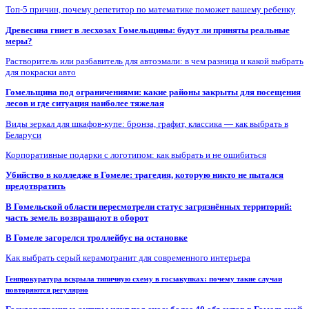
Топ-5 причин, почему репетитор по математике поможет вашему ребенку
Древесина гниет в лесхозах Гомельщины: будут ли приняты реальные
меры?
Растворитель или разбавитель для автоэмали: в чем разница и какой выбрать
для покраски авто
Гомельщина под ограничениями: какие районы закрыты для посещения
лесов и где ситуация наиболее тяжелая
Виды зеркал для шкафов-купе: бронза, графит, классика — как выбрать в
Беларуси
Корпоративные подарки с логотипом: как выбрать и не ошибиться
Убийство в колледже в Гомеле: трагедия, которую никто не пытался
предотвратить
В Гомельской области пересмотрели статус загрязнённых территорий:
часть земель возвращают в оборот
В Гомеле загорелся троллейбус на остановке
Как выбрать серый керамогранит для современного интерьера
Генпрокуратура вскрыла типичную схему в госзакупках: почему такие случаи
повторяются регулярно