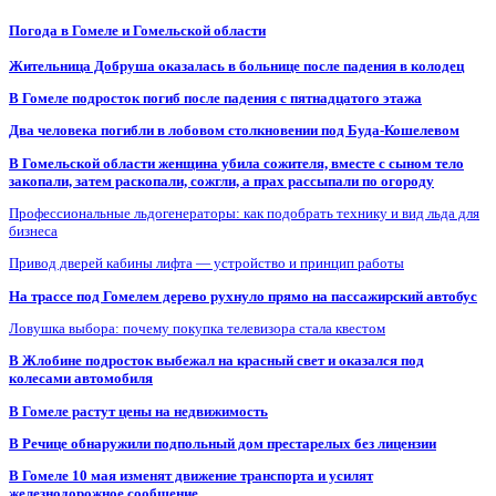
Погода в Гомеле и Гомельской области
Жительница Добруша оказалась в больнице после падения в колодец
В Гомеле подросток погиб после падения с пятнадцатого этажа
Два человека погибли в лобовом столкновении под Буда-Кошелевом
В Гомельской области женщина убила сожителя, вместе с сыном тело
закопали, затем раскопали, сожгли, а прах рассыпали по огороду
Профессиональные льдогенераторы: как подобрать технику и вид льда для
бизнеса
Привод дверей кабины лифта — устройство и принцип работы
На трассе под Гомелем дерево рухнуло прямо на пассажирский автобус
Ловушка выбора: почему покупка телевизора стала квестом
В Жлобине подросток выбежал на красный свет и оказался под
колесами автомобиля
В Гомеле растут цены на недвижимость
В Речице обнаружили подпольный дом престарелых без лицензии
В Гомеле 10 мая изменят движение транспорта и усилят
железнодорожное сообщение