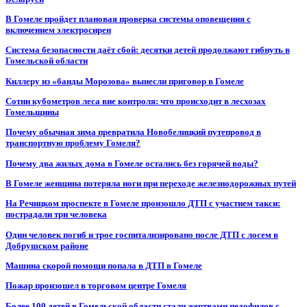
В Гомеле пройдет плановая проверка системы оповещения с
включением электросирен
Система безопасности даёт сбой: десятки детей продолжают гибнуть в
Гомельской области
Киллеру из «банды Морозова» вынесли приговор в Гомеле
Сотни кубометров леса вне контроля: что происходит в лесхозах
Гомельщины
Почему обычная зима превратила Новобелицкий путепровод в
транспортную проблему Гомеля?
Почему два жилых дома в Гомеле остались без горячей воды?
В Гомеле женщина потеряла ноги при переходе железнодорожных путей
На Речицком проспекте в Гомеле произошло ДТП с участием такси:
пострадали три человека
Один человек погиб и трое госпитализировано после ДТП с лосем в
Добрушском районе
Машина скорой помощи попала в ДТП в Гомеле
Пожар произошел в торговом центре Гомеля
Более 100 детей в Гомельской области стали жертвами педофилов с