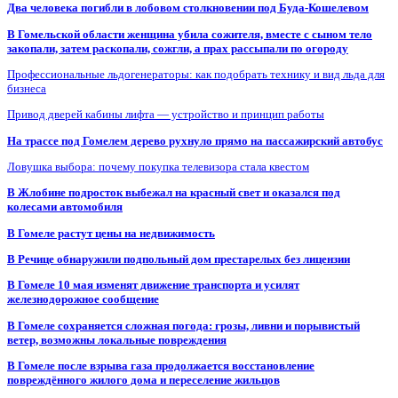
Два человека погибли в лобовом столкновении под Буда-Кошелевом
В Гомельской области женщина убила сожителя, вместе с сыном тело
закопали, затем раскопали, сожгли, а прах рассыпали по огороду
Профессиональные льдогенераторы: как подобрать технику и вид льда для
бизнеса
Привод дверей кабины лифта — устройство и принцип работы
На трассе под Гомелем дерево рухнуло прямо на пассажирский автобус
Ловушка выбора: почему покупка телевизора стала квестом
В Жлобине подросток выбежал на красный свет и оказался под
колесами автомобиля
В Гомеле растут цены на недвижимость
В Речице обнаружили подпольный дом престарелых без лицензии
В Гомеле 10 мая изменят движение транспорта и усилят
железнодорожное сообщение
В Гомеле сохраняется сложная погода: грозы, ливни и порывистый
ветер, возможны локальные повреждения
В Гомеле после взрыва газа продолжается восстановление
повреждённого жилого дома и переселение жильцов