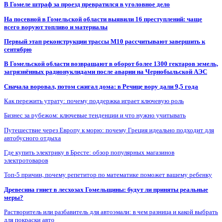
В Гомеле штраф за проезд превратился в уголовное дело
На посевной в Гомельской области выявили 16 преступлений: чаще
всего воруют топливо и материалы
Первый этап реконструкции трассы М10 рассчитывают завершить к
сентябрю
В Гомельской области возвращают в оборот более 1300 гектаров земель,
загрязнённых радионуклидами после аварии на Чернобыльской АЭС
Сначала воровал, потом сжигал дома: в Речице вору дали 9,5 года
Как пережить утрату: почему поддержка играет ключевую роль
Бизнес за рубежом: ключевые тенденции и что нужно учитывать
Путешествие через Европу к морю: почему Греция идеально подходит для
автобусного отдыха
Где купить электрику в Бресте: обзор популярных магазинов
электротоваров
Топ-5 причин, почему репетитор по математике поможет вашему ребенку
Древесина гниет в лесхозах Гомельщины: будут ли приняты реальные
меры?
Растворитель или разбавитель для автоэмали: в чем разница и какой выбрать
для покраски авто