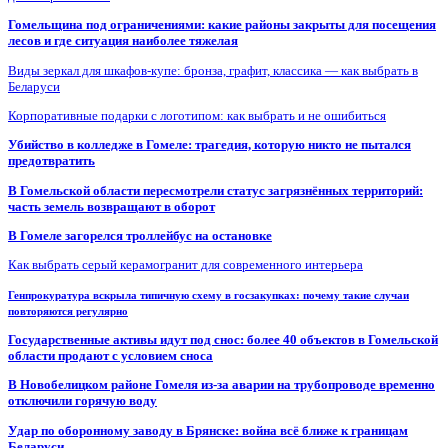
Гомельщина под ограничениями: какие районы закрыты для посещения
лесов и где ситуация наиболее тяжелая
Виды зеркал для шкафов-купе: бронза, графит, классика — как выбрать в
Беларуси
Корпоративные подарки с логотипом: как выбрать и не ошибиться
Убийство в колледже в Гомеле: трагедия, которую никто не пытался
предотвратить
В Гомельской области пересмотрели статус загрязнённых территорий:
часть земель возвращают в оборот
В Гомеле загорелся троллейбус на остановке
Как выбрать серый керамогранит для современного интерьера
Генпрокуратура вскрыла типичную схему в госзакупках: почему такие случаи
повторяются регулярно
Государственные активы идут под снос: более 40 объектов в Гомельской
области продают с условием сноса
В Новобелицком районе Гомеля из-за аварии на трубопроводе временно
отключили горячую воду
Удар по оборонному заводу в Брянске: война всё ближе к границам
Беларуси