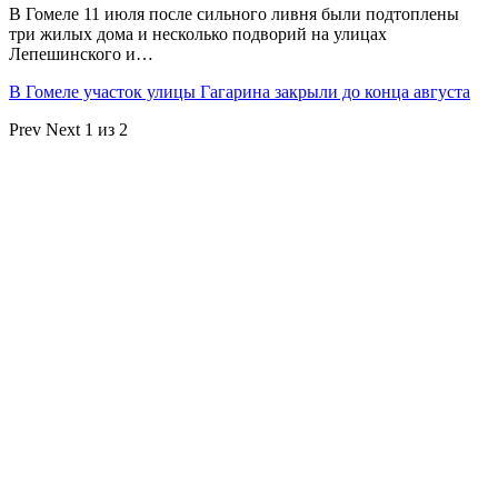
В Гомеле 11 июля после сильного ливня были подтоплены
три жилых дома и несколько подворий на улицах
Лепешинского и…
В Гомеле участок улицы Гагарина закрыли до конца августа
Prev
Next
1 из 2