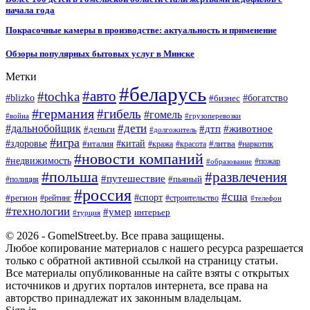
начала года
Покрасочные камеры в производстве: актуальность и применение
Обзоры популярных бытовых услуг в Минске
Метки
#беларусь
#авто
#tochka
#blizko
#бизнес
#богатство
#германия
#гибель
#гомель
#война
#грузоперевозки
#дальнобойщик
#дети
#дтп
#животное
#деньги
#долгожитель
#игра
#китай
#здоровье
#литва
#италия
#кража
#красота
#наркотик
#новости компаний
#недвижимость
#пожар
#образование
#польша
#развлечения
#путешествие
#пьяный
#полиция
#россия
#сша
#спорт
#регион
#рейтинг
#строительство
#телефон
#технологии
#умер
интерьер
#турция
© 2026 - GomelStreet.by. Все права защищены.
Любое копирование материалов с нашего ресурса разрешается
только с обратной активной ссылкой на страницу статьи.
Все материалы опубликованные на сайте взяты с открытых
источников и других порталов интернета, все права на
авторство принадлежат их законным владельцам.