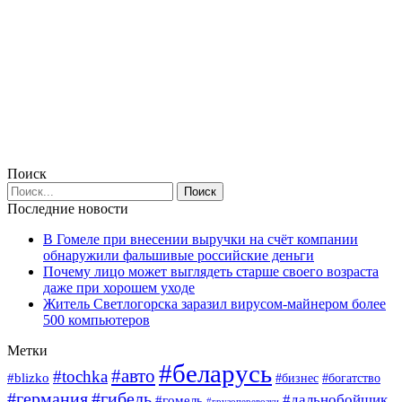
Поиск
Последние новости
В Гомеле при внесении выручки на счёт компании
обнаружили фальшивые российские деньги
Почему лицо может выглядеть старше своего возраста
даже при хорошем уходе
Житель Светлогорска заразил вирусом-майнером более
500 компьютеров
Метки
#беларусь
#авто
#tochka
#blizko
#богатство
#бизнес
#германия
#гибель
#дальнобойщик
#гомель
#грузоперевозки