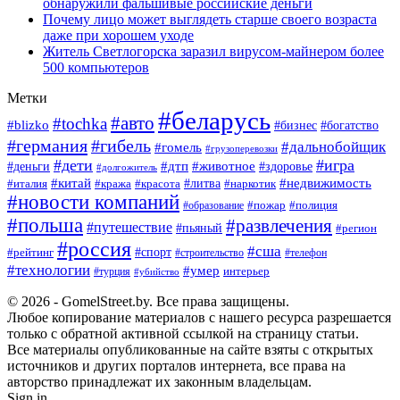
обнаружили фальшивые российские деньги
Почему лицо может выглядеть старше своего возраста
даже при хорошем уходе
Житель Светлогорска заразил вирусом-майнером более
500 компьютеров
Метки
#беларусь
#авто
#tochka
#blizko
#богатство
#бизнес
#германия
#гибель
#дальнобойщик
#гомель
#грузоперевозки
#дети
#игра
#животное
#дтп
#деньги
#здоровье
#долгожитель
#китай
#недвижимость
#италия
#кража
#красота
#литва
#наркотик
#новости компаний
#пожар
#полиция
#образование
#польша
#развлечения
#путешествие
#пьяный
#регион
#россия
#сша
#спорт
#рейтинг
#строительство
#телефон
#технологии
#умер
#турция
интерьер
#убийство
© 2026 - GomelStreet.by. Все права защищены.
Любое копирование материалов с нашего ресурса разрешается
только с обратной активной ссылкой на страницу статьи.
Все материалы опубликованные на сайте взяты с открытых
источников и других порталов интернета, все права на
авторство принадлежат их законным владельцам.
Sign in