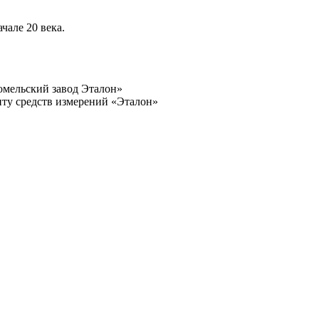
чале 20 века.
омельский завод Эталон»
нту средств измерений «Эталон»