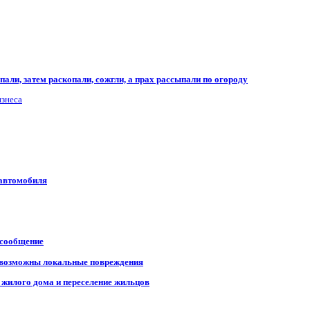
али, затем раскопали, сожгли, а прах рассыпали по огороду
изнеса
 автомобиля
 сообщение
, возможны локальные повреждения
 жилого дома и переселение жильцов