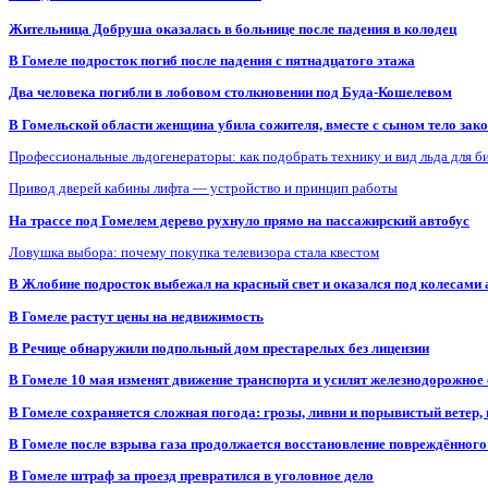
Жительница Добруша оказалась в больнице после падения в колодец
В Гомеле подросток погиб после падения с пятнадцатого этажа
Два человека погибли в лобовом столкновении под Буда-Кошелевом
В Гомельской области женщина убила сожителя, вместе с сыном тело закоп
Профессиональные льдогенераторы: как подобрать технику и вид льда для б
Привод дверей кабины лифта — устройство и принцип работы
На трассе под Гомелем дерево рухнуло прямо на пассажирский автобус
Ловушка выбора: почему покупка телевизора стала квестом
В Жлобине подросток выбежал на красный свет и оказался под колесами
В Гомеле растут цены на недвижимость
В Речице обнаружили подпольный дом престарелых без лицензии
В Гомеле 10 мая изменят движение транспорта и усилят железнодорожное
В Гомеле сохраняется сложная погода: грозы, ливни и порывистый ветер
В Гомеле после взрыва газа продолжается восстановление повреждённого
В Гомеле штраф за проезд превратился в уголовное дело