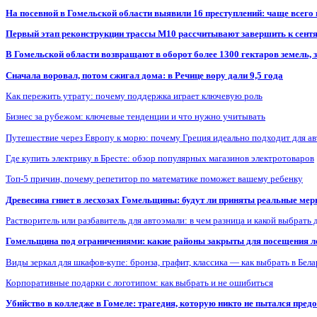
На посевной в Гомельской области выявили 16 преступлений: чаще всего
Первый этап реконструкции трассы М10 рассчитывают завершить к сент
В Гомельской области возвращают в оборот более 1300 гектаров земель
Сначала воровал, потом сжигал дома: в Речице вору дали 9,5 года
Как пережить утрату: почему поддержка играет ключевую роль
Бизнес за рубежом: ключевые тенденции и что нужно учитывать
Путешествие через Европу к морю: почему Греция идеально подходит для а
Где купить электрику в Бресте: обзор популярных магазинов электротоваров
Топ-5 причин, почему репетитор по математике поможет вашему ребенку
Древесина гниет в лесхозах Гомельщины: будут ли приняты реальные ме
Растворитель или разбавитель для автоэмали: в чем разница и какой выбрать 
Гомельщина под ограничениями: какие районы закрыты для посещения ле
Виды зеркал для шкафов-купе: бронза, графит, классика — как выбрать в Бел
Корпоративные подарки с логотипом: как выбрать и не ошибиться
Убийство в колледже в Гомеле: трагедия, которую никто не пытался пред