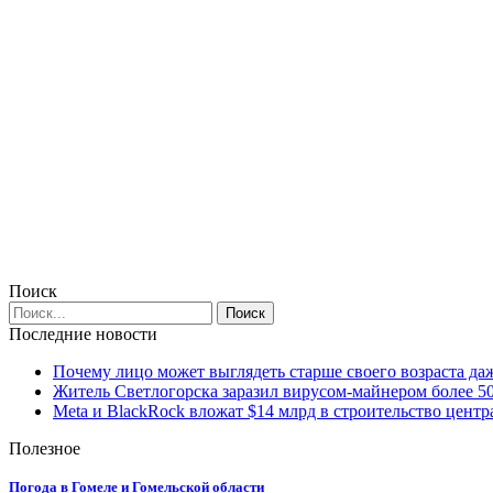
Поиск
Последние новости
Почему лицо может выглядеть старше своего возраста да
Житель Светлогорска заразил вирусом-майнером более 5
Meta и BlackRock вложат $14 млрд в строительство центр
Полезное
Погода в Гомеле и Гомельской области