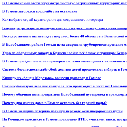
В Гомельской области пересмотрели статус загрязнённых территорий: ча
В Гомеле загорелся троллейбус на остановке
Как выбрать серый керамогранит для современного интерьера
Генпрокуратура вскрыла типичную схему в госзакупках: почему такие случаи повто
Государственные активы идут под снос: более 40 объектов в Гомельской 
В Новобелицком районе Гомеля из-за аварии на трубопроводе временно 
Удар по оборонному заводу в Брянске: война всё ближе к границам Белар
В Гомеле пройдет плановая проверка системы оповещения с включением 
Система безопасности даёт сбой: десятки детей продолжают гибнуть в Го
Киллеру из «банды Морозова» вынесли приговор в Гомеле
Сотни кубометров леса вне контроля: что происходит в лесхозах Гомель
Почему обычная зима превратила Новобелицкий путепровод в транспорт
Почему два жилых дома в Гомеле остались без горячей воды?
В Гомеле женщина потеряла ноги при переходе железнодорожных путей
На Речицком проспекте в Гомеле произошло ДТП с участием такси: постр