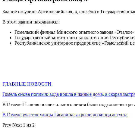
Здание по улице Артиллерийская, 5, внесёно в Государственны
В этом здании находились:
Гомельский филиал Минского опытного завода «Эталон».
Государственный комитет по стандартизации Республики
Республиканское унитарное предприятие «Гомельский це
ГЛАВНЫЕ НОВОСТИ
Гомель снова поплыл: вода вошла в жилые дома, а скорая застр
В Гомеле 11 июля после сильного ливня были подтоплены три
В Гомеле участок улицы Гагарина закрыли до конца августа
Prev
Next
1 из 2