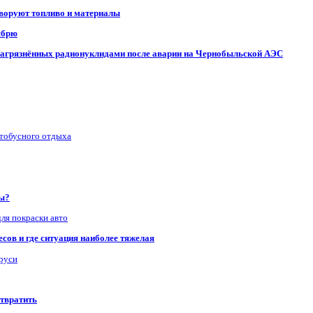
 воруют топливо и материалы
ябрю
, загрязнённых радионуклидами после аварии на Чернобыльской АЭС
втобусного отдыха
ры?
для покраски авто
сов и где ситуация наиболее тяжелая
аруси
отвратить