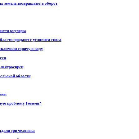
сть земель возвращают в оборот
ряются регулярно
области продают с условием сноса
отключили горячую воду
уси
электросирен
мельской области
щины
ную проблему Гомеля?
адали три человека