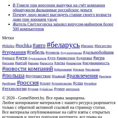
В Гомеле при внесении выручки на счёт компании
обнаружили фальшивые российские деньги
Почему лицо может выглядеть старше своего возраста
даже при хорошем уходе
Житель Светлогорска заразил вирусом-майнером более
500 компьютеров
Метки
#беларусь
#авто
#tochka
#blizko
#богатство
#бизнес
#германия
#гибель
#дальнобойщик
#гомель
#грузоперевозки
#дети
#игра
#животное
#дтп
#деньги
#здоровье
#долгожитель
#китай
#недвижимость
#италия
#кража
#красота
#литва
#наркотик
#новости компаний
#пожар
#полиция
#образование
#польша
#развлечения
#путешествие
#пьяный
#регион
#россия
#сша
#спорт
#рейтинг
#строительство
#телефон
#технологии
#умер
#турция
интерьер
#убийство
© 2026 - GomelStreet.by. Все права защищены.
Любое копирование материалов с нашего ресурса разрешается
только с обратной активной ссылкой на страницу статьи.
Все материалы опубликованные на сайте взяты с открытых
источников и других порталов интернета, все права на