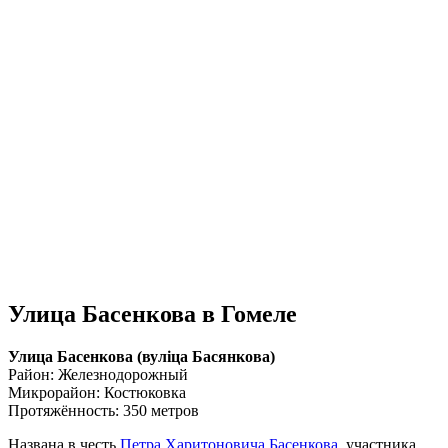
Улица Басенкова в Гомеле
Улица Басенкова (вулiца Басянкова)
Район: Железнодорожный
Микрорайон: Костюковка
Протяжённость: 350 метров
Названа в честь
Петра Харитоновича Басенкова
, участника