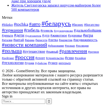
даже при хорошем уходе
Житель Светлогорска заразил вирусом-майнером более
500 компьютеров
Метки
#беларусь
#авто
#tochka
#blizko
#богатство
#бизнес
#германия
#гибель
#дальнобойщик
#гомель
#грузоперевозки
#дети
#игра
#животное
#дтп
#деньги
#здоровье
#долгожитель
#китай
#недвижимость
#италия
#кража
#красота
#литва
#наркотик
#новости компаний
#пожар
#полиция
#образование
#польша
#развлечения
#путешествие
#пьяный
#регион
#россия
#сша
#спорт
#рейтинг
#строительство
#телефон
#технологии
#умер
#турция
интерьер
#убийство
© 2026 - GomelStreet.by. Все права защищены.
Любое копирование материалов с нашего ресурса разрешается
только с обратной активной ссылкой на страницу статьи.
Все материалы опубликованные на сайте взяты с открытых
источников и других порталов интернета, все права на
авторство принадлежат их законным владельцам.
Sign in