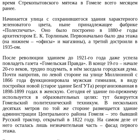
время Стрекопытовского мятежа в Гомеле всего месяцем
ранее.
Начинается улица с сохранившегося здания характерного
зеленоватого цвета, ныне принадлежащее фабрике
«Полеспечать». Оно было построено в 1880-е годы
архитектором Е. К. Торлиным. Первоначально было два этажа
(на нижнем – «офисы» и магазины), а третий достроили в
1935-ом.
После революции зданием до 1921-го года даже успела
повладеть газета «Гомельская Правда». В конце 19-го – начале
20-го веков, трудно подумать, в нём заседала городская дума.
Почти напротив, по левой стороне на улице Миллионной с
1866 года функционировала мужская гимназия, в виду
постройки новой (старое здание БелГУТа) реорганизованная в
1898-1899 годах в женскую. Сегодня её здание по-прежнему
используется в образовательных целях: тут базируется
Гомельский политехнический техникум. В нескольких
десятках метров по той же стороне размещается здание
администрации Центрального района Гомеля – это бывший
Русский трактир, открытый в 1822 году. На самом деле от
него осталась лишь незначительная часть – фасад первого
этажа.