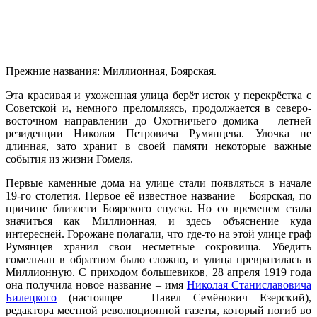
Прежние названия: Миллионная, Боярская.
Эта красивая и ухоженная улица берёт исток у перекрёстка с
Советской и, немного преломляясь, продолжается в северо-
восточном направлении до Охотничьего домика – летней
резиденции Николая Петровича Румянцева. Улочка не
длинная, зато хранит в своей памяти некоторые важные
события из жизни Гомеля.
Первые каменные дома на улице стали появляться в начале
19-го столетия. Первое её известное название – Боярская, по
причине близости Боярского спуска. Но со временем стала
значиться как Миллионная, и здесь объяснение куда
интересней. Горожане полагали, что где-то на этой улице граф
Румянцев хранил свои несметные сокровища. Убедить
гомельчан в обратном было сложно, и улица превратилась в
Миллионную. С приходом большевиков, 28 апреля 1919 года
она получила новое название – имя
Николая Станиславовича
Билецкого
(настоящее – Павел Семёнович Езерский),
редактора местной революционной газеты, который погиб во