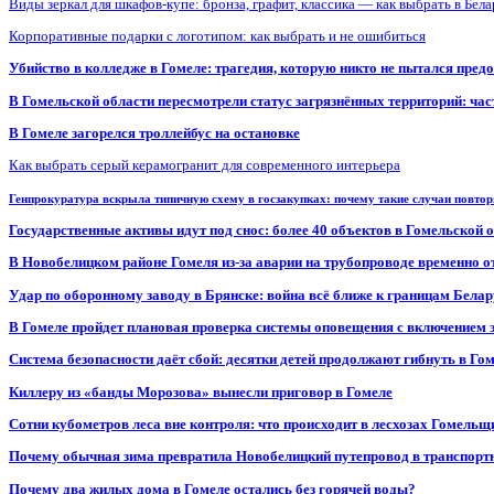
Виды зеркал для шкафов-купе: бронза, графит, классика — как выбрать в Бел
Корпоративные подарки с логотипом: как выбрать и не ошибиться
Убийство в колледже в Гомеле: трагедия, которую никто не пытался пред
В Гомельской области пересмотрели статус загрязнённых территорий: ча
В Гомеле загорелся троллейбус на остановке
Как выбрать серый керамогранит для современного интерьера
Генпрокуратура вскрыла типичную схему в госзакупках: почему такие случаи повто
Государственные активы идут под снос: более 40 объектов в Гомельской 
В Новобелицком районе Гомеля из-за аварии на трубопроводе временно 
Удар по оборонному заводу в Брянске: война всё ближе к границам Белар
В Гомеле пройдет плановая проверка системы оповещения с включением 
Система безопасности даёт сбой: десятки детей продолжают гибнуть в Го
Киллеру из «банды Морозова» вынесли приговор в Гомеле
Сотни кубометров леса вне контроля: что происходит в лесхозах Гомель
Почему обычная зима превратила Новобелицкий путепровод в транспорт
Почему два жилых дома в Гомеле остались без горячей воды?