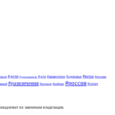
#игра
#дети
#дтп
#животное
еньги
#здоровье
#италия
#долгожитель
#россия
#развлечения
яный
#спорт
#регион
#рейтинг
ринадлежат их законным владельцам.