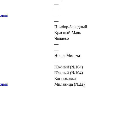
—
—
жный
—
—
Прибор-Западный
Красный Маяк
Чапаево
—
—
Новая Мильча
—
Южный (№104)
Южный (№104)
Костюковка
жный
Милавица (№22)