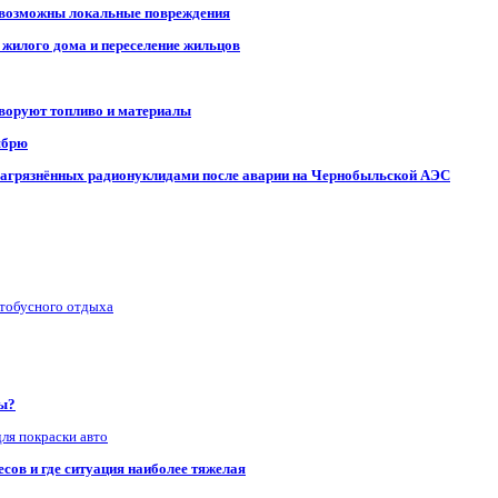
, возможны локальные повреждения
 жилого дома и переселение жильцов
 воруют топливо и материалы
ябрю
, загрязнённых радионуклидами после аварии на Чернобыльской АЭС
втобусного отдыха
ры?
для покраски авто
сов и где ситуация наиболее тяжелая