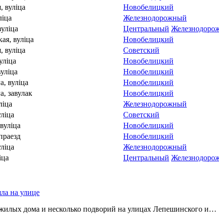
 вулiца
Новобелицкий
лiца
Железнодорожный
вулiца
Центральный
Железнодоро
ая, вулiца
Новобелицкий
, вулiца
Советский
улiца
Новобелицкий
улiца
Новобелицкий
а, вулiца
Новобелицкий
а, завулак
Новобелицкий
лiца
Железнодорожный
лiца
Советский
вулiца
Новобелицкий
праезд
Новобелицкий
уліца
Железнодорожный
iца
Центральный
Железнодоро
яла на улице
 жилых дома и несколько подворий на улицах Лепешинского и…