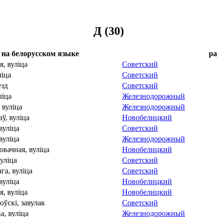
Д (30)
на белорусском языке
ра
, вулiца
Советский
лiца
Советский
езд
Советский
лiца
Железнодорожный
 вулiца
Железнодорожный
ў, вулiца
Новобелицкий
вулiца
Советский
вулiца
Железнодорожный
вачная, вулiца
Новобелицкий
улiца
Советский
а, вулiца
Советский
вулiца
Новобелицкий
, вулiца
Новобелицкий
ўскi, завулак
Советский
, вулiца
Железнодорожный