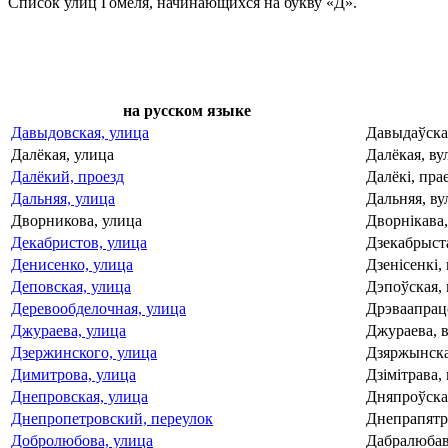
Список улиц Гомеля, начинающихся на букву «Д».
на русском языке
Давыдовская, улица
Давыдаўская
Далёкая, улица
Далёкая, ву
Далёкий, проезд
Далёкі, пра
Дальняя, улица
Дальняя, ву
Дворникова, улица
Дворнiкава,
Декабристов, улица
Дзекабрыста
Денисенко, улица
Дзенісенкі, 
Деповская, улица
Дэпоўская, 
Деревообделочная, улица
Дрэваапрацо
Джураева, улица
Джураева, в
Дзержинского, улица
Дзяржынскаг
Димитрова, улица
Дзімітрава, 
Днепровская, улица
Дняпроўская
Днепропетровский, переулок
Днепрапятро
Добролюбова, улица
Дабралюбава