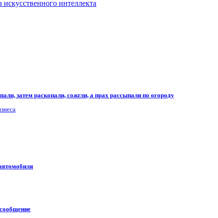
а искусственного интеллекта
али, затем раскопали, сожгли, а прах рассыпали по огороду
изнеса
 автомобиля
 сообщение