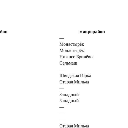
йон
микрорайон
—
Монастырёк
Монастырёк
Нижнее Брилёво
Сельмаш
—
Шведская Горка
Старая Мильча
—
Западный
Западный
—
—
—
Старая Мильча