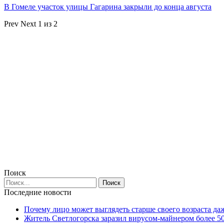
В Гомеле участок улицы Гагарина закрыли до конца августа
Prev
Next
1 из 2
Поиск
Последние новости
Почему лицо может выглядеть старше своего возраста да
Житель Светлогорска заразил вирусом-майнером более 5