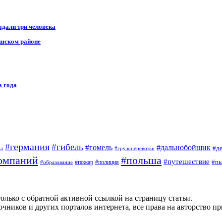
адали три человека
ушском районе
а года
#германия
#гибель
#дальнобойщик
#гомель
#д
на
#грузоперевозки
омпаний
#польша
#путешествие
#пь
#пожар
#полиция
#образование
олько с обратной активной ссылкой на страницу статьи.
чников и других порталов интернета, все права на авторство п