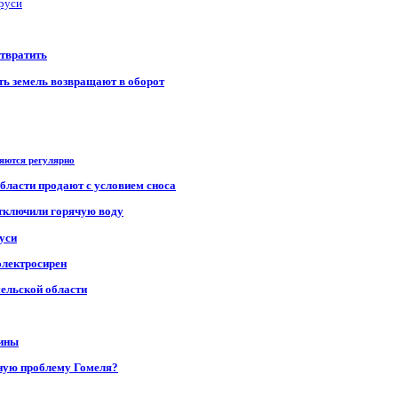
аруси
отвратить
сть земель возвращают в оборот
ряются регулярно
области продают с условием сноса
отключили горячую воду
уси
электросирен
мельской области
щины
ную проблему Гомеля?