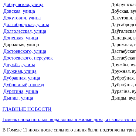
Добрушская, улица
Добрушская,
Довская, улица
Доўская, ву
Докутович, улица
Дакутовiч, 
Долгобродская, улица
Даўгабродск
Долголесская, улица
Даўгалеская
Донецкая, улица
Данецкая, в
Дорожная, улица
Дарожная, в
Достоевского, улица
Дастаеўскаг
Достоевского, переулок
Дастаеўскаг
Дружбы, улица
Дружбы, ву
Дружная, улица
Дружная, ву
Дубравная, улица
Дуброўная, 
Дубровный, проезд
Дуброўны, 
Дурягина, улица
Дурагіна, в
Дынды, улица
Дынды, вул
ГЛАВНЫЕ НОВОСТИ
Гомель снова поплыл: вода вошла в жилые дома, а скорая застр
В Гомеле 11 июля после сильного ливня были подтоплены три