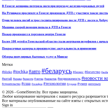
В Гомеле женщина потеряла ноги при переходе железнодорожных путей
На Речицком проспекте в Гомеле произошло ДТП с участием такси: постр
Один человек погиб и трое госпитализировано после ДТП с лосем в Добр
Машина скорой помощи попала в ДТП в Гомеле
Пожар произошел в торговом центре Гомеля
Более 100 детей в Гомельской области стали жертвами педофилов с начал
Покрасочные камеры в производстве: актуальность и применение
Обзоры популярных бытовых услуг в Минске
Метки
#беларусь
#авто
#tochka
#blizko
#бизнес
#богатство
#вой
#новости к
#китай
#недвижимость
#литва
#кража
#красота
#наркотик
#сша
#технологии
#умер
#строительство
интерьер
#телефон
#турция
© 2026 - GomelStreet.by. Все права защищены.
Любое копирование материалов с нашего ресурса разрешается т
Все материалы опубликованные на сайте взяты с открытых исто
Sign in