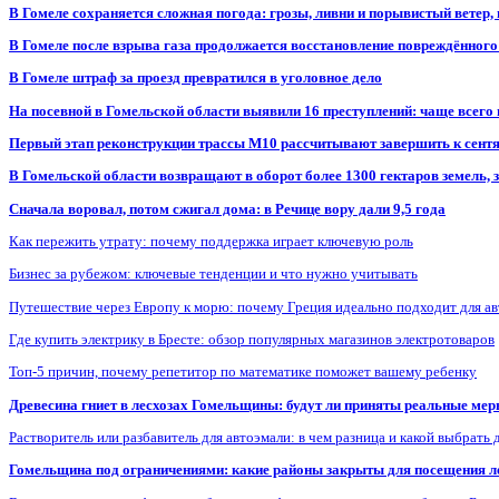
В Гомеле сохраняется сложная погода: грозы, ливни и порывистый ветер
В Гомеле после взрыва газа продолжается восстановление повреждённого
В Гомеле штраф за проезд превратился в уголовное дело
На посевной в Гомельской области выявили 16 преступлений: чаще всего
Первый этап реконструкции трассы М10 рассчитывают завершить к сент
В Гомельской области возвращают в оборот более 1300 гектаров земель
Сначала воровал, потом сжигал дома: в Речице вору дали 9,5 года
Как пережить утрату: почему поддержка играет ключевую роль
Бизнес за рубежом: ключевые тенденции и что нужно учитывать
Путешествие через Европу к морю: почему Греция идеально подходит для а
Где купить электрику в Бресте: обзор популярных магазинов электротоваров
Топ-5 причин, почему репетитор по математике поможет вашему ребенку
Древесина гниет в лесхозах Гомельщины: будут ли приняты реальные ме
Растворитель или разбавитель для автоэмали: в чем разница и какой выбрать 
Гомельщина под ограничениями: какие районы закрыты для посещения ле