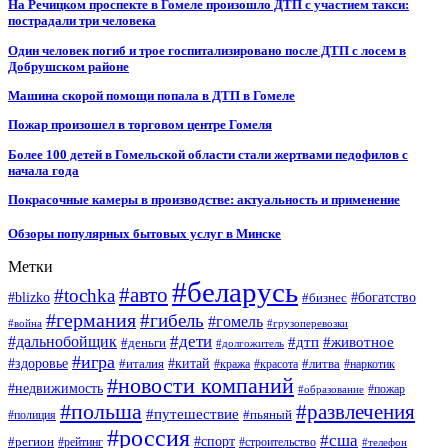
На Речицком проспекте в Гомеле произошло ДТП с участием такси:
пострадали три человека
Один человек погиб и трое госпитализировано после ДТП с лосем в
Добрушском районе
Машина скорой помощи попала в ДТП в Гомеле
Пожар произошел в торговом центре Гомеля
Более 100 детей в Гомельской области стали жертвами педофилов с
начала года
Покрасочные камеры в производстве: актуальность и применение
Обзоры популярных бытовых услуг в Минске
Метки
#беларусь
#авто
#tochka
#blizko
#бизнес
#богатство
#германия
#гибель
#гомель
#война
#грузоперевозки
#дальнобойщик
#дети
#дтп
#животное
#деньги
#долгожитель
#игра
#китай
#здоровье
#литва
#италия
#кража
#красота
#наркотик
#новости компаний
#недвижимость
#пожар
#образование
#польша
#развлечения
#путешествие
#пьяный
#полиция
#россия
#сша
#спорт
#регион
#рейтинг
#строительство
#телефон