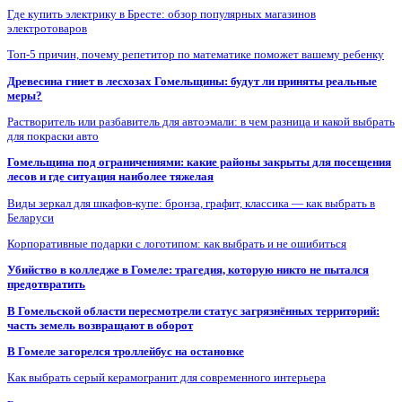
Где купить электрику в Бресте: обзор популярных магазинов
электротоваров
Топ-5 причин, почему репетитор по математике поможет вашему ребенку
Древесина гниет в лесхозах Гомельщины: будут ли приняты реальные
меры?
Растворитель или разбавитель для автоэмали: в чем разница и какой выбрать
для покраски авто
Гомельщина под ограничениями: какие районы закрыты для посещения
лесов и где ситуация наиболее тяжелая
Виды зеркал для шкафов-купе: бронза, графит, классика — как выбрать в
Беларуси
Корпоративные подарки с логотипом: как выбрать и не ошибиться
Убийство в колледже в Гомеле: трагедия, которую никто не пытался
предотвратить
В Гомельской области пересмотрели статус загрязнённых территорий:
часть земель возвращают в оборот
В Гомеле загорелся троллейбус на остановке
Как выбрать серый керамогранит для современного интерьера