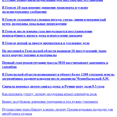
В Гомеле 10 мая изменят движение транспорта и усилят
железнодорожное сообщение
В Гомеле сохраняется сложная погода: грозы, ливни и порывистый
ветер, возможны локальные повреждения
В Гомеле после взрыва газа продолжается восстановление
повреждённого жилого дома и переселение жильцов
В Гомеле штраф за проезд превратился в уголовное дело
На посевной в Гомельской области выявили 16 преступлений: чаще
всего воруют топливо и материалы
Первый этап реконструкции трассы М10 рассчитывают завершить к
сентябрю
В Гомельской области возвращают в оборот более 1300 гектаров земель,
загрязнённых радионуклидами после аварии на Чернобыльской АЭС
Сначала воровал, потом сжигал дома: в Речице вору дали 9,5 года
Как пережить утрату: почему поддержка играет ключевую роль
Бизнес за рубежом: ключевые тенденции и что нужно учитывать
Путешествие через Европу к морю: почему Греция идеально подходит для
автобусного отдыха