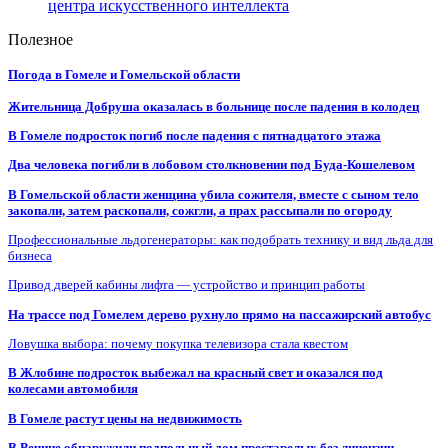
центра искусственного интеллекта
Полезное
Погода в Гомеле и Гомельской области
Жительница Добруша оказалась в больнице после падения в колодец
В Гомеле подросток погиб после падения с пятнадцатого этажа
Два человека погибли в лобовом столкновении под Буда-Кошелевом
В Гомельской области женщина убила сожителя, вместе с сыном тело
закопали, затем раскопали, сожгли, а прах рассыпали по огороду
Профессиональные льдогенераторы: как подобрать технику и вид льда для
бизнеса
Привод дверей кабины лифта — устройство и принцип работы
На трассе под Гомелем дерево рухнуло прямо на пассажирский автобус
Ловушка выбора: почему покупка телевизора стала квестом
В Жлобине подросток выбежал на красный свет и оказался под
колесами автомобиля
В Гомеле растут цены на недвижимость
В Речице обнаружили подпольный дом престарелых без лицензии