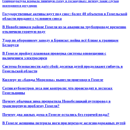
Генпрокуратура вскрыла типичную схему в госзакупках: почему такие случаи
повторяются регулярно
Государственные активы идут под снос: более 40 объектов в Гомельской
области продают с условием сноса
В Новобелицком районе Гомеля из-за аварии на трубопроводе временно
отключили горячую воду
Удар по оборонному заводу в Брянске: война всё ближе к границам
Беларуси
В Гомеле пройдет плановая проверка системы оповещения с
включением электросирен
Система безопасности даёт сбой: десятки детей продолжают гибнуть в
Гомельской области
Киллеру из «банды Морозова» вынесли приговор в Гомеле
Сотни кубометров леса вне контроля: что происходит в лесхозах
Гомельщины
Почему обычная зима превратила Новобелицкий путепровод в
транспортную проблему Гомеля?
Почему два жилых дома в Гомеле остались без горячей воды?
В Гомеле женщина потеряла ноги при переходе железнодорожных путей