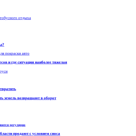
втобусного отдыха
ры?
для покраски авто
сов и где ситуация наиболее тяжелая
аруси
отвратить
сть земель возвращают в оборот
ряются регулярно
области продают с условием сноса