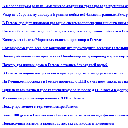
В Новобелицком районе Гомеля из-за аварии на трубопроводе временно 
Удар по оборонному заводу в Брянске: война всё ближе к границам Белар
В Гомеле пройдет плановая проверка системы оповещения с включением 
Система безопасности даёт сбой: десятки детей продолжают гибнуть в Го
Киллеру из «банды Морозова» вынесли приговор в Гомеле
Сотни кубометров леса вне контроля: что происходит в лесхозах Гомель
Почему обычная зима превратила Новобелицкий путепровод в транспорт
Почему два жилых дома в Гомеле остались без горячей воды?
В Гомеле женщина потеряла ноги при переходе железнодорожных путей
На Речицком проспекте в Гомеле произошло ДТП с участием такси: постр
Один человек погиб и трое госпитализировано после ДТП с лосем в Добр
Машина скорой помощи попала в ДТП в Гомеле
Пожар произошел в торговом центре Гомеля
Более 100 детей в Гомельской области стали жертвами педофилов с начал
Покрасочные камеры в производстве: актуальность и применение