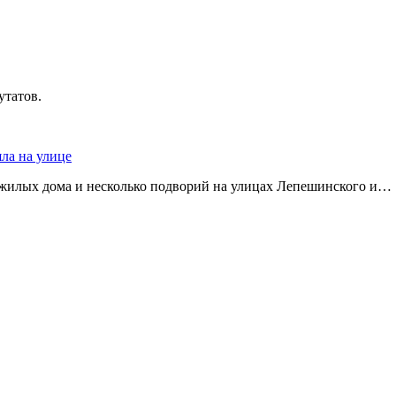
утатов.
яла на улице
 жилых дома и несколько подворий на улицах Лепешинского и…