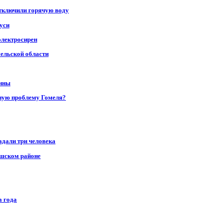
отключили горячую воду
уси
электросирен
мельской области
щины
ную проблему Гомеля?
адали три человека
ушском районе
а года