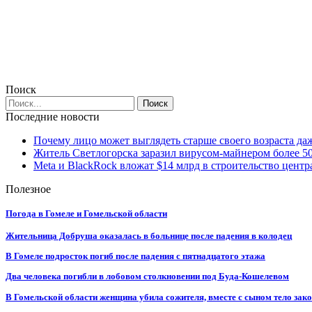
Поиск
Последние новости
Почему лицо может выглядеть старше своего возраста да
Житель Светлогорска заразил вирусом-майнером более 5
Meta и BlackRock вложат $14 млрд в строительство центр
Полезное
Погода в Гомеле и Гомельской области
Жительница Добруша оказалась в больнице после падения в колодец
В Гомеле подросток погиб после падения с пятнадцатого этажа
Два человека погибли в лобовом столкновении под Буда-Кошелевом
В Гомельской области женщина убила сожителя, вместе с сыном тело закоп