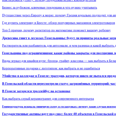
Бизнес за рубежом: ключевые тенденции и что нужно учитывать
Путешествие через Европу к морю: почему Греция идеально подходит для а
Где купить электрику в Бресте: обзор популярных магазинов электротоваров
Топ-5 причин, почему репетитор по математике поможет вашему ребенку
Древесина гниет в лесхозах Гомельщины: будут ли приняты реальные ме
Растворитель или разбавитель для автоэмали: в чем разница и какой выбрать 
Гомельщина под ограничениями: какие районы закрыты для посещения ле
Виды зеркал для шкафов-купе: бронза, графит, классика — как выбрать в Бел
Корпоративные подарки с логотипом: как выбрать и не ошибиться
Убийство в колледже в Гомеле: трагедия, которую никто не пытался пред
В Гомельской области пересмотрели статус загрязнённых территорий: ча
В Гомеле загорелся троллейбус на остановке
Как выбрать серый керамогранит для современного интерьера
Генпрокуратура вскрыла типичную схему в госзакупках: почему такие случаи повто
Государственные активы идут под снос: более 40 объектов в Гомельской 