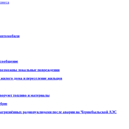
изнеса
 автомобиля
 сообщение
, возможны локальные повреждения
 жилого дома и переселение жильцов
 воруют топливо и материалы
ябрю
, загрязнённых радионуклидами после аварии на Чернобыльской АЭС