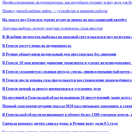
Профессиональные льдогенераторы: как подобрать технику и вид льда для б
Привод дверей кабины лифта — устройство и принцип работы
На трассе под Гомелем дерево рухнуло прямо на пассажирский автобус
Ловушка выбора: почему покупка телевизора стала квестом
В Жлобине подросток выбежал на красный свет и оказался под колесами
В Гомеле растут цены на недвижимость
В Речице обнаружили подпольный дом престарелых без лицензии
В Гомеле 10 мая изменят движение транспорта и усилят железнодорожное
В Гомеле сохраняется сложная погода: грозы, ливни и порывистый ветер
В Гомеле после взрыва газа продолжается восстановление повреждённого
В Гомеле штраф за проезд превратился в уголовное дело
На посевной в Гомельской области выявили 16 преступлений: чаще всего
Первый этап реконструкции трассы М10 рассчитывают завершить к сент
В Гомельской области возвращают в оборот более 1300 гектаров земель
Сначала воровал, потом сжигал дома: в Речице вору дали 9,5 года
Как пережить утрату: почему поддержка играет ключевую роль