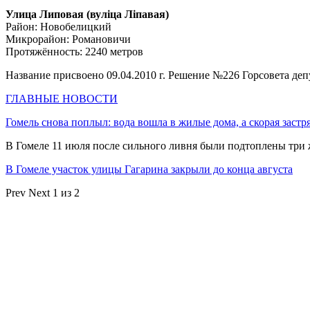
Улица Липовая (вулiца Ліпавая)
Район: Новобелицкий
Микрорайон: Романовичи
Протяжённость: 2240 метров
Название присвоено 09.04.2010 г. Решение №226 Горсовета деп
ГЛАВНЫЕ НОВОСТИ
Гомель снова поплыл: вода вошла в жилые дома, а скорая застр
В Гомеле 11 июля после сильного ливня были подтоплены три
В Гомеле участок улицы Гагарина закрыли до конца августа
Prev
Next
1 из 2