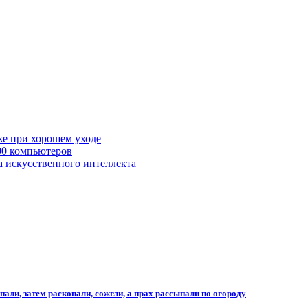
же при хорошем уходе
00 компьютеров
а искусственного интеллекта
али, затем раскопали, сожгли, а прах рассыпали по огороду