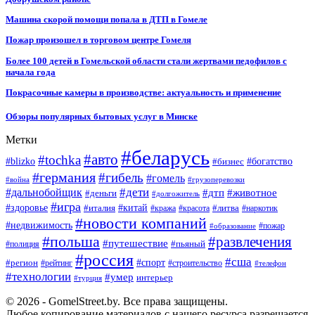
Машина скорой помощи попала в ДТП в Гомеле
Пожар произошел в торговом центре Гомеля
Более 100 детей в Гомельской области стали жертвами педофилов с
начала года
Покрасочные камеры в производстве: актуальность и применение
Обзоры популярных бытовых услуг в Минске
Метки
#беларусь
#авто
#tochka
#blizko
#бизнес
#богатство
#германия
#гибель
#гомель
#война
#грузоперевозки
#дальнобойщик
#дети
#дтп
#животное
#деньги
#долгожитель
#игра
#китай
#здоровье
#литва
#италия
#кража
#красота
#наркотик
#новости компаний
#недвижимость
#пожар
#образование
#польша
#развлечения
#путешествие
#пьяный
#полиция
#россия
#сша
#спорт
#регион
#рейтинг
#строительство
#телефон
#технологии
#умер
интерьер
#турция
© 2026 - GomelStreet.by. Все права защищены.
Любое копирование материалов с нашего ресурса разрешается