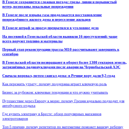
В Гомеле сохраняется сложная погода: грозы, ливни и порывистый
ветер, возможны локальные повреждения
В Гомеле после взрыва газа продолжается восстановление
повреждённого жилого дома и переселение жильцов
В Гомеле штраф за проезд превратился в уголовное дело
На посевной в Гомельской области выявили 16 преступлений: чаще
всего воруют топливо и материалы
Первый этап реконструкции трассы М10 рассчитывают завершить к
сентябрю
В Гомельской области возвращают в оборот более 1300 гектаров земель,
загрязнённых радионуклидами после аварии на Чернобыльской АЭС
Сначала воровал, потом сжигал дома: в Речице вору дали 9,5 года
Как пережить утрату: почему поддержка играет ключевую роль
Бизнес за рубежом: ключевые тенденции и что нужно учитывать
Путешествие через Европу к морю: почему Греция идеально подходит для
автобусного отдыха
Где купить электрику в Бресте: обзор популярных магазинов
электротоваров
Топ-5 причин, почему репетитор по математике поможет вашему ребенку