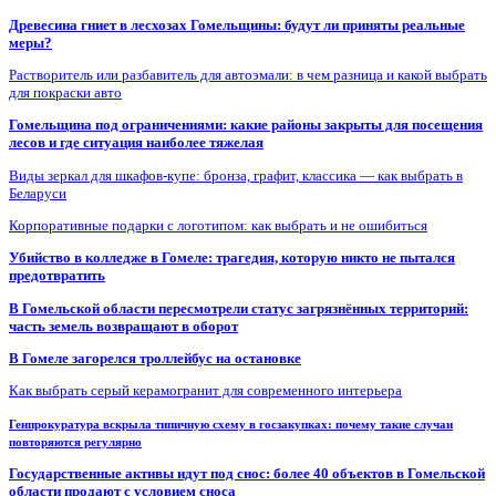
Древесина гниет в лесхозах Гомельщины: будут ли приняты реальные
меры?
Растворитель или разбавитель для автоэмали: в чем разница и какой выбрать
для покраски авто
Гомельщина под ограничениями: какие районы закрыты для посещения
лесов и где ситуация наиболее тяжелая
Виды зеркал для шкафов-купе: бронза, графит, классика — как выбрать в
Беларуси
Корпоративные подарки с логотипом: как выбрать и не ошибиться
Убийство в колледже в Гомеле: трагедия, которую никто не пытался
предотвратить
В Гомельской области пересмотрели статус загрязнённых территорий:
часть земель возвращают в оборот
В Гомеле загорелся троллейбус на остановке
Как выбрать серый керамогранит для современного интерьера
Генпрокуратура вскрыла типичную схему в госзакупках: почему такие случаи
повторяются регулярно
Государственные активы идут под снос: более 40 объектов в Гомельской
области продают с условием сноса