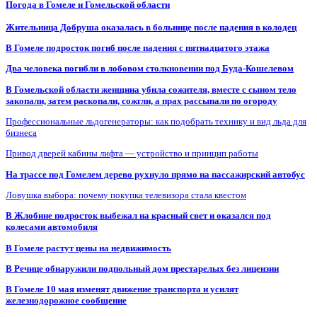
Погода в Гомеле и Гомельской области
Жительница Добруша оказалась в больнице после падения в колодец
В Гомеле подросток погиб после падения с пятнадцатого этажа
Два человека погибли в лобовом столкновении под Буда-Кошелевом
В Гомельской области женщина убила сожителя, вместе с сыном тело
закопали, затем раскопали, сожгли, а прах рассыпали по огороду
Профессиональные льдогенераторы: как подобрать технику и вид льда для
бизнеса
Привод дверей кабины лифта — устройство и принцип работы
На трассе под Гомелем дерево рухнуло прямо на пассажирский автобус
Ловушка выбора: почему покупка телевизора стала квестом
В Жлобине подросток выбежал на красный свет и оказался под
колесами автомобиля
В Гомеле растут цены на недвижимость
В Речице обнаружили подпольный дом престарелых без лицензии
В Гомеле 10 мая изменят движение транспорта и усилят
железнодорожное сообщение