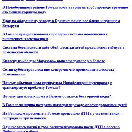
В Новобелицком районе Гомеля из-за аварии на трубопроводе временно
отключили горячую воду
Удар по оборонному заводу в Брянске: война всё ближе к границам
Беларуси
В Гомеле пройдет плановая проверка системы оповещения с
включением электросирен
Система безопасности даёт сбой: десятки детей продолжают гибнуть в
Гомельской области
Киллеру из «банды Морозова» вынесли приговор в Гомеле
Сотни кубометров леса вне контроля: что происходит в лесхозах
Гомельщины
Почему обычная зима превратила Новобелицкий путепровод в
транспортную проблему Гомеля?
Почему два жилых дома в Гомеле остались без горячей воды?
В Гомеле женщина потеряла ноги при переходе железнодорожных путей
На Речицком проспекте в Гомеле произошло ДТП с участием такси:
пострадали три человека
Один человек погиб и трое госпитализировано после ДТП с лосем в
Добрушском районе