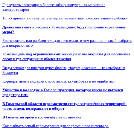
Где купить электрику в Бресте: обзор популярных магазинов
электротоваров
Топ-5 причин, почему репетитор по математике поможет вашему ребенку
Древесина гниет в лесхозах Гомельщины: будут ли приняты реальные
меры?
Растворитель или разбавитель для автоэмали: в чем разница и какой выбрать
для покраски авто
Гомельщина под ограничениями: какие районы закрыты для посещения
лесов и где ситуация наиболее тяжелая
Виды зеркал для шкафов-купе: бронза, графит, классика — как выбрать в
Беларуси
Корпоративные подарки с логотипом: как выбрать и не ошибиться
Убийство в колледже в Гомеле: трагедия, которую никто не пытался
предотвратить
В Гомельской области пересмотрели статус загрязнённых территорий:
часть земель возвращают в оборот
В Гомеле загорелся троллейбус на остановке
Как выбрать серый керамогранит для современного интерьера