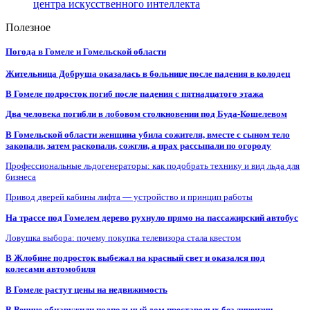
центра искусственного интеллекта
Полезное
Погода в Гомеле и Гомельской области
Жительница Добруша оказалась в больнице после падения в колодец
В Гомеле подросток погиб после падения с пятнадцатого этажа
Два человека погибли в лобовом столкновении под Буда-Кошелевом
В Гомельской области женщина убила сожителя, вместе с сыном тело
закопали, затем раскопали, сожгли, а прах рассыпали по огороду
Профессиональные льдогенераторы: как подобрать технику и вид льда для
бизнеса
Привод дверей кабины лифта — устройство и принцип работы
На трассе под Гомелем дерево рухнуло прямо на пассажирский автобус
Ловушка выбора: почему покупка телевизора стала квестом
В Жлобине подросток выбежал на красный свет и оказался под
колесами автомобиля
В Гомеле растут цены на недвижимость
В Речице обнаружили подпольный дом престарелых без лицензии