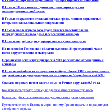
В Гомеле 10 мая изменят движение транспорта и усилят
железнодорожное сообщение
В Гомеле сохраняется сложная погода: грозы, ливни и порывистый
ветер, возможны локальные повреждения
В Гомеле после взрыва газа продолжается восстановление
повреждённого жилого дома и переселение жильцов
В Гомеле штраф за проезд превратился в уголовное дело
На посевной в Гомельской области выявили 16 преступлений: чаще
всего воруют топливо и материалы
Первый этап реконструкции трассы М10 рассчитывают завершить к
сентябрю
В Гомельской области возвращают в оборот более 1300 гектаров земель,
загрязнённых радионуклидами после аварии на Чернобыльской АЭС
Сначала воровал, потом сжигал дома: в Речице вору дали 9,5 года
Как пережить утрату: почему поддержка играет ключевую роль
Бизнес за рубежом: ключевые тенденции и что нужно учитывать
Путешествие через Европу к морю: почему Греция идеально подходит для
автобусного отдыха