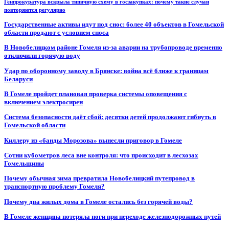
Генпрокуратура вскрыла типичную схему в госзакупках: почему такие случаи
повторяются регулярно
Государственные активы идут под снос: более 40 объектов в Гомельской
области продают с условием сноса
В Новобелицком районе Гомеля из-за аварии на трубопроводе временно
отключили горячую воду
Удар по оборонному заводу в Брянске: война всё ближе к границам
Беларуси
В Гомеле пройдет плановая проверка системы оповещения с
включением электросирен
Система безопасности даёт сбой: десятки детей продолжают гибнуть в
Гомельской области
Киллеру из «банды Морозова» вынесли приговор в Гомеле
Сотни кубометров леса вне контроля: что происходит в лесхозах
Гомельщины
Почему обычная зима превратила Новобелицкий путепровод в
транспортную проблему Гомеля?
Почему два жилых дома в Гомеле остались без горячей воды?
В Гомеле женщина потеряла ноги при переходе железнодорожных путей