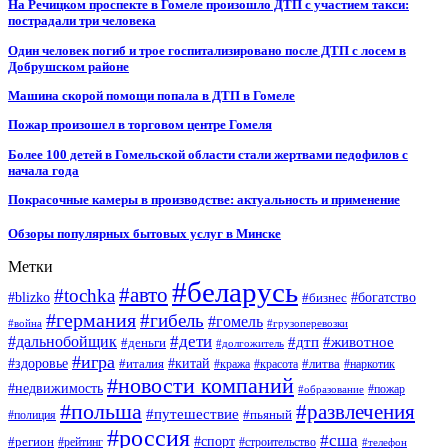
На Речицком проспекте в Гомеле произошло ДТП с участием такси:
пострадали три человека
Один человек погиб и трое госпитализировано после ДТП с лосем в
Добрушском районе
Машина скорой помощи попала в ДТП в Гомеле
Пожар произошел в торговом центре Гомеля
Более 100 детей в Гомельской области стали жертвами педофилов с
начала года
Покрасочные камеры в производстве: актуальность и применение
Обзоры популярных бытовых услуг в Минске
Метки
#беларусь
#авто
#tochka
#blizko
#бизнес
#богатство
#германия
#гибель
#гомель
#война
#грузоперевозки
#дальнобойщик
#дети
#дтп
#животное
#деньги
#долгожитель
#игра
#китай
#здоровье
#литва
#италия
#кража
#красота
#наркотик
#новости компаний
#недвижимость
#пожар
#образование
#польша
#развлечения
#путешествие
#пьяный
#полиция
#россия
#сша
#спорт
#регион
#рейтинг
#строительство
#телефон