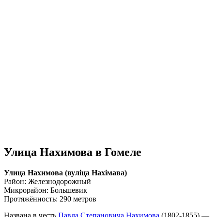
Улица Нахимова в Гомеле
Улица Нахимова (вулiца Нахімава)
Район: Железнодорожный
Микрорайон: Большевик
Протяжённость: 290 метров
Названа в честь
Павла Степановича Нахимова
(1802-1855) —