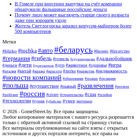
В Гомеле при внесении выручки на счёт компании
обнаружили фальшивые российские деньги
Почему лицо может выглядеть старше своего возраста
даже при хорошем уходе
Житель Светлогорска заразил вирусом-майнером более
500 компьютеров
Метки
#беларусь
#авто
#tochka
#blizko
#богатство
#бизнес
#германия
#гибель
#дальнобойщик
#гомель
#грузоперевозки
#дети
#игра
#животное
#дтп
#деньги
#здоровье
#долгожитель
#китай
#недвижимость
#италия
#кража
#красота
#литва
#наркотик
#новости компаний
#пожар
#полиция
#образование
#польша
#развлечения
#путешествие
#пьяный
#регион
#россия
#сша
#спорт
#рейтинг
#строительство
#телефон
#технологии
#умер
#турция
интерьер
#убийство
© 2026 - GomelStreet.by. Все права защищены.
Любое копирование материалов с нашего ресурса разрешается
только с обратной активной ссылкой на страницу статьи.
Все материалы опубликованные на сайте взяты с открытых
источников и других порталов интернета, все права на