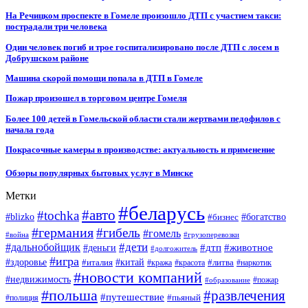
На Речицком проспекте в Гомеле произошло ДТП с участием такси:
пострадали три человека
Один человек погиб и трое госпитализировано после ДТП с лосем в
Добрушском районе
Машина скорой помощи попала в ДТП в Гомеле
Пожар произошел в торговом центре Гомеля
Более 100 детей в Гомельской области стали жертвами педофилов с
начала года
Покрасочные камеры в производстве: актуальность и применение
Обзоры популярных бытовых услуг в Минске
Метки
#беларусь
#авто
#tochka
#blizko
#бизнес
#богатство
#германия
#гибель
#гомель
#война
#грузоперевозки
#дальнобойщик
#дети
#дтп
#животное
#деньги
#долгожитель
#игра
#китай
#здоровье
#литва
#италия
#кража
#красота
#наркотик
#новости компаний
#недвижимость
#пожар
#образование
#польша
#развлечения
#путешествие
#пьяный
#полиция