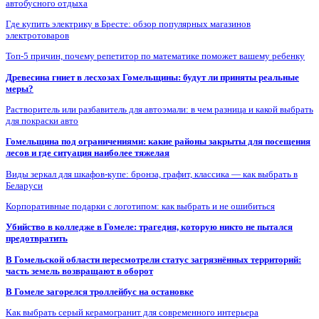
автобусного отдыха
Где купить электрику в Бресте: обзор популярных магазинов
электротоваров
Топ-5 причин, почему репетитор по математике поможет вашему ребенку
Древесина гниет в лесхозах Гомельщины: будут ли приняты реальные
меры?
Растворитель или разбавитель для автоэмали: в чем разница и какой выбрать
для покраски авто
Гомельщина под ограничениями: какие районы закрыты для посещения
лесов и где ситуация наиболее тяжелая
Виды зеркал для шкафов-купе: бронза, графит, классика — как выбрать в
Беларуси
Корпоративные подарки с логотипом: как выбрать и не ошибиться
Убийство в колледже в Гомеле: трагедия, которую никто не пытался
предотвратить
В Гомельской области пересмотрели статус загрязнённых территорий:
часть земель возвращают в оборот
В Гомеле загорелся троллейбус на остановке
Как выбрать серый керамогранит для современного интерьера