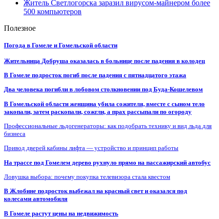
Житель Светлогорска заразил вирусом-майнером более
500 компьютеров
Полезное
Погода в Гомеле и Гомельской области
Жительница Добруша оказалась в больнице после падения в колодец
В Гомеле подросток погиб после падения с пятнадцатого этажа
Два человека погибли в лобовом столкновении под Буда-Кошелевом
В Гомельской области женщина убила сожителя, вместе с сыном тело
закопали, затем раскопали, сожгли, а прах рассыпали по огороду
Профессиональные льдогенераторы: как подобрать технику и вид льда для
бизнеса
Привод дверей кабины лифта — устройство и принцип работы
На трассе под Гомелем дерево рухнуло прямо на пассажирский автобус
Ловушка выбора: почему покупка телевизора стала квестом
В Жлобине подросток выбежал на красный свет и оказался под
колесами автомобиля
В Гомеле растут цены на недвижимость