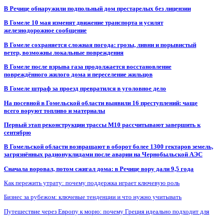
В Речице обнаружили подпольный дом престарелых без лицензии
В Гомеле 10 мая изменят движение транспорта и усилят
железнодорожное сообщение
В Гомеле сохраняется сложная погода: грозы, ливни и порывистый
ветер, возможны локальные повреждения
В Гомеле после взрыва газа продолжается восстановление
повреждённого жилого дома и переселение жильцов
В Гомеле штраф за проезд превратился в уголовное дело
На посевной в Гомельской области выявили 16 преступлений: чаще
всего воруют топливо и материалы
Первый этап реконструкции трассы М10 рассчитывают завершить к
сентябрю
В Гомельской области возвращают в оборот более 1300 гектаров земель,
загрязнённых радионуклидами после аварии на Чернобыльской АЭС
Сначала воровал, потом сжигал дома: в Речице вору дали 9,5 года
Как пережить утрату: почему поддержка играет ключевую роль
Бизнес за рубежом: ключевые тенденции и что нужно учитывать
Путешествие через Европу к морю: почему Греция идеально подходит для