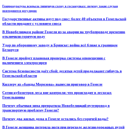
Генпрокуратура вскрыла типичную схему в госзакупках: почему такие случаи
повторяются регулярно
Государственные активы идут под снос: более 40 объектов в Гомельской
области продают с условием сноса
В Новобелицком районе Гомеля из-за аварии на трубопроводе временно
отключили горячую воду
Удар по оборонному заводу в Брянске: война всё ближе к границам
Беларуси
В Гомеле пройдет плановая проверка системы оповещения с
включением электросирен
Система безопасности даёт сбой: десятки детей продолжают гибнуть в
Гомельской области
Киллеру из «банды Морозова» вынесли приговор в Гомеле
Сотни кубометров леса вне контроля: что происходит в лесхозах
Гомельщины
Почему обычная зима превратила Новобелицкий путепровод в
транспортную проблему Гомеля?
Почему два жилых дома в Гомеле остались без горячей воды?
В Гомеле женщина потеряла ноги при переходе железнодорожных путей