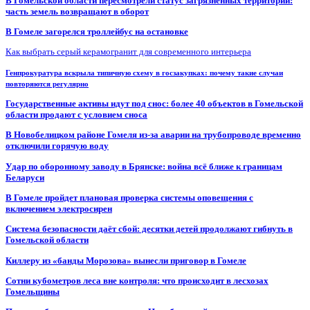
В Гомельской области пересмотрели статус загрязнённых территорий:
часть земель возвращают в оборот
В Гомеле загорелся троллейбус на остановке
Как выбрать серый керамогранит для современного интерьера
Генпрокуратура вскрыла типичную схему в госзакупках: почему такие случаи
повторяются регулярно
Государственные активы идут под снос: более 40 объектов в Гомельской
области продают с условием сноса
В Новобелицком районе Гомеля из-за аварии на трубопроводе временно
отключили горячую воду
Удар по оборонному заводу в Брянске: война всё ближе к границам
Беларуси
В Гомеле пройдет плановая проверка системы оповещения с
включением электросирен
Система безопасности даёт сбой: десятки детей продолжают гибнуть в
Гомельской области
Киллеру из «банды Морозова» вынесли приговор в Гомеле
Сотни кубометров леса вне контроля: что происходит в лесхозах
Гомельщины