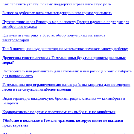
Как пережить утрату: почему поддержка играет ключевую роль
Бизнес за рубежом: ключевые тенденции и что нужно учитывать
Путешествие через Европу к морю: почему Греция идеально подходит для
автобусного отдыха
Где купить электрику в Бресте: обзор популярных магазинов
электротоваров
Топ-5 причин, почему репетитор по математике поможет вашему ребенку
Древесина гниет в лесхозах Гомельщины: будут ли приняты реальные
меры?
Растворитель или разбавитель для автоэмали: в чем разница и какой выбрать
для покраски авто
Гомельщина под ограничениями: какие районы закрыты для посещения
лесов и где ситуация наиболее тяжелая
Виды зеркал для шкафов-купе: бронза, графит, классика — как выбрать в
Беларуси
Корпоративные подарки с логотипом: как выбрать и не ошибиться
Убийство в колледже в Гомеле: трагедия, которую никто не пытался
предотвратить