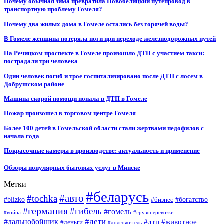
Почему обычная зима превратила Новобелицкий путепровод в
транспортную проблему Гомеля?
Почему два жилых дома в Гомеле остались без горячей воды?
В Гомеле женщина потеряла ноги при переходе железнодорожных путей
На Речицком проспекте в Гомеле произошло ДТП с участием такси:
пострадали три человека
Один человек погиб и трое госпитализировано после ДТП с лосем в
Добрушском районе
Машина скорой помощи попала в ДТП в Гомеле
Пожар произошел в торговом центре Гомеля
Более 100 детей в Гомельской области стали жертвами педофилов с
начала года
Покрасочные камеры в производстве: актуальность и применение
Обзоры популярных бытовых услуг в Минске
Метки
#беларусь
#авто
#tochka
#blizko
#бизнес
#богатство
#германия
#гибель
#гомель
#война
#грузоперевозки
#дальнобойщик
#дети
#дтп
#животное
#деньги
#долгожитель