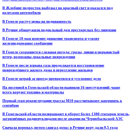
В Жлобине подросток выбежал на красный свет и оказался под
колесами автомобиля
В Гомеле растут цены на недвижимость
В Речице обнаружили подпольный дом престарелых без лицензии
В Гомеле 10 мая изменят движение транспорта и усилят
железнодорожное сообщение
В Гомеле сохраняется сложная погода: грозы, ливни и порывистый
ветер, возможны локальные повреждения
В Гомеле после взрыва газа продолжается восстановление
повреждённого жилого дома и переселение жильцов
В Гомеле штраф за проезд превратился в уголовное дело
На посевной в Гомельской области выявили 16 преступлений: чаще
всего воруют топливо и материалы
Первый этап реконструкции трассы М10 рассчитывают завершить к
сентябрю
В Гомельской области возвращают в оборот более 1300 гектаров земель,
загрязнённых радионуклидами после аварии на Чернобыльской АЭС
Сначала воровал, потом сжигал дома: в Речице вору дали 9,5 года