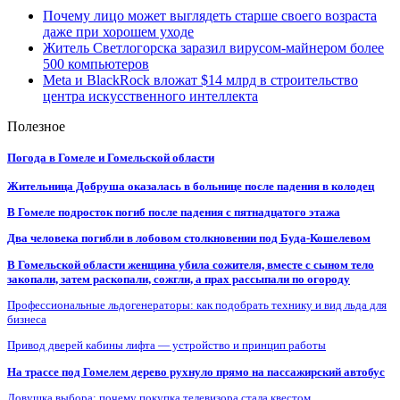
Почему лицо может выглядеть старше своего возраста
даже при хорошем уходе
Житель Светлогорска заразил вирусом-майнером более
500 компьютеров
Meta и BlackRock вложат $14 млрд в строительство
центра искусственного интеллекта
Полезное
Погода в Гомеле и Гомельской области
Жительница Добруша оказалась в больнице после падения в колодец
В Гомеле подросток погиб после падения с пятнадцатого этажа
Два человека погибли в лобовом столкновении под Буда-Кошелевом
В Гомельской области женщина убила сожителя, вместе с сыном тело
закопали, затем раскопали, сожгли, а прах рассыпали по огороду
Профессиональные льдогенераторы: как подобрать технику и вид льда для
бизнеса
Привод дверей кабины лифта — устройство и принцип работы
На трассе под Гомелем дерево рухнуло прямо на пассажирский автобус
Ловушка выбора: почему покупка телевизора стала квестом