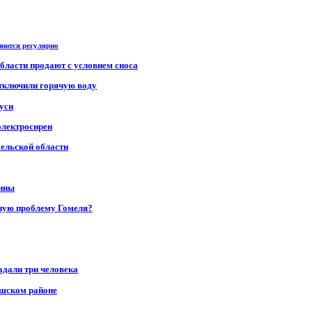
ряются регулярно
области продают с условием сноса
отключили горячую воду
уси
электросирен
мельской области
щины
ную проблему Гомеля?
адали три человека
ушском районе