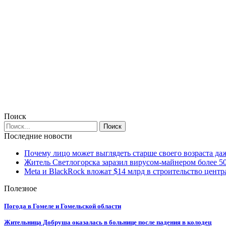
Поиск
Последние новости
Почему лицо может выглядеть старше своего возраста да
Житель Светлогорска заразил вирусом-майнером более 5
Meta и BlackRock вложат $14 млрд в строительство центр
Полезное
Погода в Гомеле и Гомельской области
Жительница Добруша оказалась в больнице после падения в колодец