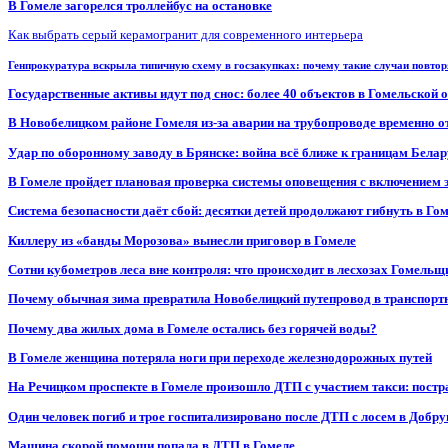
В Гомеле загорелся троллейбус на остановке
Как выбрать серый керамогранит для современного интерьера
Генпрокуратура вскрыла типичную схему в госзакупках: почему такие случаи повто
Государственные активы идут под снос: более 40 объектов в Гомельской 
В Новобелицком районе Гомеля из-за аварии на трубопроводе временно 
Удар по оборонному заводу в Брянске: война всё ближе к границам Белар
В Гомеле пройдет плановая проверка системы оповещения с включением 
Система безопасности даёт сбой: десятки детей продолжают гибнуть в Го
Киллеру из «банды Морозова» вынесли приговор в Гомеле
Сотни кубометров леса вне контроля: что происходит в лесхозах Гомель
Почему обычная зима превратила Новобелицкий путепровод в транспорт
Почему два жилых дома в Гомеле остались без горячей воды?
В Гомеле женщина потеряла ноги при переходе железнодорожных путей
На Речицком проспекте в Гомеле произошло ДТП с участием такси: постр
Один человек погиб и трое госпитализировано после ДТП с лосем в Добр
Машина скорой помощи попала в ДТП в Гомеле