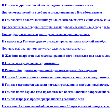
В Гомеле подросток погиб после падения с пятнадцатого этажа
Два человека погибли в лобовом столкновении под Буда-Кошелевом
В Гомельской области женщина убила сожителя, вместе с сыном тело закоп
Профессиональные льдогенераторы: как подобрать технику и вид льда для б
Привод дверей кабины лифта — устройство и принцип работы
На трассе под Гомелем дерево рухнуло прямо на пассажирский автобус
Ловушка выбора: почему покупка телевизора стала квестом
В Жлобине подросток выбежал на красный свет и оказался под колесами
В Гомеле растут цены на недвижимость
В Речице обнаружили подпольный дом престарелых без лицензии
В Гомеле 10 мая изменят движение транспорта и усилят железнодорожное
В Гомеле сохраняется сложная погода: грозы, ливни и порывистый ветер
В Гомеле после взрыва газа продолжается восстановление повреждённого
В Гомеле штраф за проезд превратился в уголовное дело
На посевной в Гомельской области выявили 16 преступлений: чаще всего