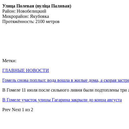
Улица Полевая (вулiца Палявая)
Район: Новобелицкий
Микрорайон: Якубовка
Протяжённость: 2100 метров
Метки:
ГЛАВНЫЕ НОВОСТИ
Гомель снова поплыл: вода вошла в жилые дома, а скорая застр
В Гомеле 11 июля после сильного ливня были подтоплены три
В Гомеле участок улицы Гагарина закрыли до конца августа
Prev
Next
1 из 2