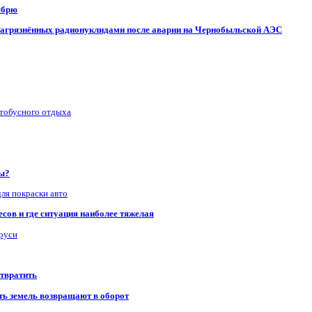
ябрю
, загрязнённых радионуклидами после аварии на Чернобыльской АЭС
втобусного отдыха
ры?
для покраски авто
сов и где ситуация наиболее тяжелая
аруси
отвратить
сть земель возвращают в оборот