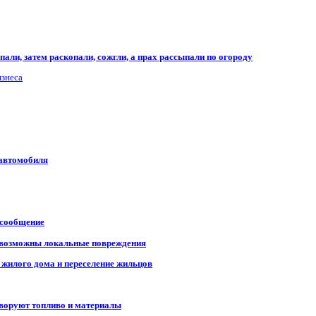
али, затем раскопали, сожгли, а прах рассыпали по огороду
изнеса
 автомобиля
 сообщение
, возможны локальные повреждения
 жилого дома и переселение жильцов
 воруют топливо и материалы