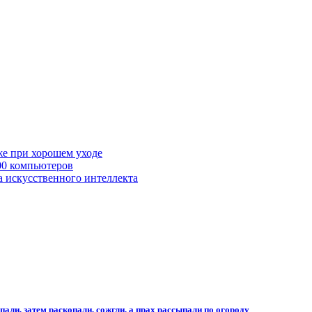
же при хорошем уходе
00 компьютеров
а искусственного интеллекта
али, затем раскопали, сожгли, а прах рассыпали по огороду