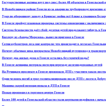
Государственные активы идут под снос: более 40 объектов в Гомельской 
В Новобелицком районе Гомеля из-за аварии на трубопроводе временно 
Удар по оборонному заводу в Брянске: война всё ближе к границам Белар
В Гомеле пройдет плановая проверка системы оповещения с включением 
Система безопасности даёт сбой: десятки детей продолжают гибнуть в Го
Киллеру из «банды Морозова» вынесли приговор в Гомеле
Сотни кубометров леса вне контроля: что происходит в лесхозах Гомель
Почему обычная зима превратила Новобелицкий путепровод в транспорт
Почему два жилых дома в Гомеле остались без горячей воды?
В Гомеле женщина потеряла ноги при переходе железнодорожных путей
На Речицком проспекте в Гомеле произошло ДТП с участием такси: постр
Один человек погиб и трое госпитализировано после ДТП с лосем в Добр
Машина скорой помощи попала в ДТП в Гомеле
Пожар произошел в торговом центре Гомеля
Более 100 детей в Гомельской области стали жертвами педофилов с начал