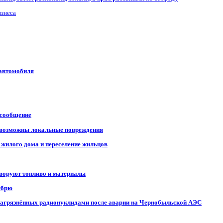
изнеса
 автомобиля
 сообщение
, возможны локальные повреждения
 жилого дома и переселение жильцов
 воруют топливо и материалы
ябрю
, загрязнённых радионуклидами после аварии на Чернобыльской АЭС