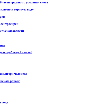
области продают с условием сноса
отключили горячую воду
уси
электросирен
мельской области
щины
ную проблему Гомеля?
адали три человека
ушском районе
а года