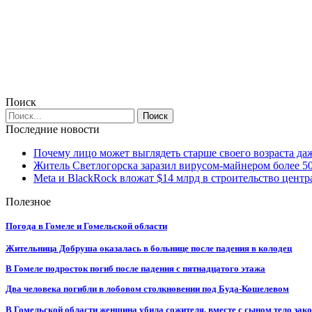
Поиск
Последние новости
Почему лицо может выглядеть старше своего возраста да
Житель Светлогорска заразил вирусом-майнером более 5
Meta и BlackRock вложат $14 млрд в строительство центр
Полезное
Погода в Гомеле и Гомельской области
Жительница Добруша оказалась в больнице после падения в колодец
В Гомеле подросток погиб после падения с пятнадцатого этажа
Два человека погибли в лобовом столкновении под Буда-Кошелевом
В Гомельской области женщина убила сожителя, вместе с сыном тело закоп