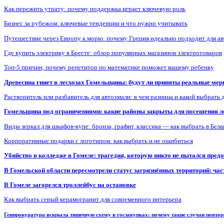
Как пережить утрату: почему поддержка играет ключевую роль
Бизнес за рубежом: ключевые тенденции и что нужно учитывать
Путешествие через Европу к морю: почему Греция идеально подходит для а
Где купить электрику в Бресте: обзор популярных магазинов электротоваров
Топ-5 причин, почему репетитор по математике поможет вашему ребенку
Древесина гниет в лесхозах Гомельщины: будут ли приняты реальные ме
Растворитель или разбавитель для автоэмали: в чем разница и какой выбрать 
Гомельщина под ограничениями: какие районы закрыты для посещения ле
Виды зеркал для шкафов-купе: бронза, графит, классика — как выбрать в Бел
Корпоративные подарки с логотипом: как выбрать и не ошибиться
Убийство в колледже в Гомеле: трагедия, которую никто не пытался пред
В Гомельской области пересмотрели статус загрязнённых территорий: ча
В Гомеле загорелся троллейбус на остановке
Как выбрать серый керамогранит для современного интерьера
Генпрокуратура вскрыла типичную схему в госзакупках: почему такие случаи повто