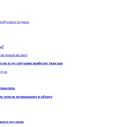
втобусного отдыха
ры?
для покраски авто
сов и где ситуация наиболее тяжелая
аруси
отвратить
сть земель возвращают в оборот
ряются регулярно