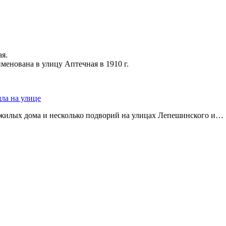
ая.
именована в улицу Аптечная в 1910 г.
яла на улице
 жилых дома и несколько подворий на улицах Лепешинского и…