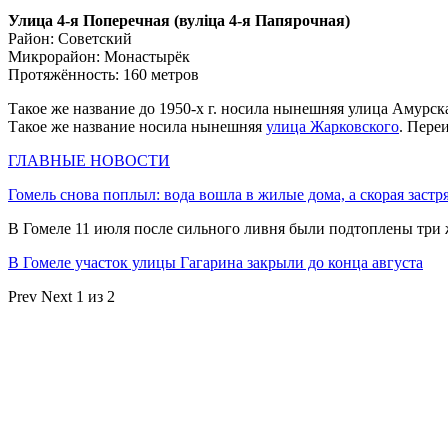
Улица 4-я Поперечная (вулiца 4-я Папярочная)
Район: Советский
Микрорайон: Монастырёк
Протяжённость: 160 метров
Такое же название до 1950-х г. носила нынешняя улица Амурск
Такое же название носила нынешняя
улица Жарковского
. Пере
ГЛАВНЫЕ НОВОСТИ
Гомель снова поплыл: вода вошла в жилые дома, а скорая застр
В Гомеле 11 июля после сильного ливня были подтоплены три
В Гомеле участок улицы Гагарина закрыли до конца августа
Prev
Next
1 из 2