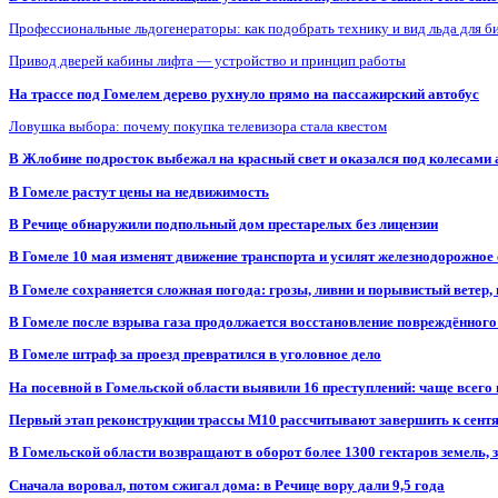
Профессиональные льдогенераторы: как подобрать технику и вид льда для б
Привод дверей кабины лифта — устройство и принцип работы
На трассе под Гомелем дерево рухнуло прямо на пассажирский автобус
Ловушка выбора: почему покупка телевизора стала квестом
В Жлобине подросток выбежал на красный свет и оказался под колесами
В Гомеле растут цены на недвижимость
В Речице обнаружили подпольный дом престарелых без лицензии
В Гомеле 10 мая изменят движение транспорта и усилят железнодорожное
В Гомеле сохраняется сложная погода: грозы, ливни и порывистый ветер
В Гомеле после взрыва газа продолжается восстановление повреждённого
В Гомеле штраф за проезд превратился в уголовное дело
На посевной в Гомельской области выявили 16 преступлений: чаще всего
Первый этап реконструкции трассы М10 рассчитывают завершить к сент
В Гомельской области возвращают в оборот более 1300 гектаров земель
Сначала воровал, потом сжигал дома: в Речице вору дали 9,5 года