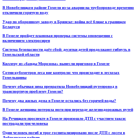
В Новобелицком районе Гомеля из-за аварии на трубопроводе временно
отключили горячую воду
Удар по оборонному заводу в Брянске: война всё ближе к границам
Беларуси
В Гомеле пройдет плановая проверка системы оповещения с
включением электросирен
Система безопасности даёт сбой: десятки детей продолжают гибнуть в
Гомельской области
Киллеру из «банды Морозова» вынесли приговор в Гомеле
Сотни кубометров леса вне контроля: что происходит в лесхозах
Гомельщины
Почему обычная зима превратила Новобелицкий путепровод в
транспортную проблему Гомеля?
Почему два жилых дома в Гомеле остались без горячей воды?
В Гомеле женщина потеряла ноги при переходе железнодорожных путей
На Речицком проспекте в Гомеле произошло ДТП с участием такси:
пострадали три человека
Один человек погиб и трое госпитализировано после ДТП с лосем в
Добрушском районе