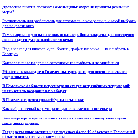
Древесина гниет в лесхозах Гомельщины: будут ли приняты реальные
меры?
Растворитель или разбавитель для автоэмали: в чем разница и какой выбрать
для покраски авто
Гомельщина под ограничениями: какие районы закрыты для посещения
лесов и где ситуация наиболее тяжелая
Виды зеркал для шкафов-купе: бронза, графит, классика — как выбрать в
Беларуси
Корпоративные подарки с логотипом: как выбрать и не ошибиться
Убийство в колледже в Гомеле: трагедия, которую никто не пытался
предотвратить
В Гомельской области пересмотрели статус загрязнённых территорий:
часть земель возвращают в оборот
В Гомеле загорелся троллейбус на остановке
Как выбрать серый керамогранит для современного интерьера
Генпрокуратура вскрыла типичную схему в госзакупках: почему такие случаи
повторяются регулярно
Государственные активы идут под снос: более 40 объектов в Гомельской
области продают с условием сноса