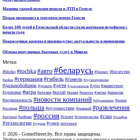
Машина скорой помощи попала в ДТП в Гомеле
Пожар произошел в торговом центре Гомеля
Более 100 детей в Гомельской области стали жертвами педофилов с
начала года
Покрасочные камеры в производстве: актуальность и применение
Обзоры популярных бытовых услуг в Минске
Метки
#беларусь
#авто
#tochka
#blizko
#бизнес
#богатство
#германия
#гибель
#гомель
#война
#грузоперевозки
#дальнобойщик
#дети
#дтп
#животное
#деньги
#долгожитель
#игра
#китай
#здоровье
#литва
#италия
#кража
#красота
#наркотик
#новости компаний
#недвижимость
#пожар
#образование
#польша
#развлечения
#путешествие
#пьяный
#полиция
#россия
#сша
#спорт
#регион
#рейтинг
#строительство
#телефон
#технологии
#умер
интерьер
#турция
© 2026 - GomelStreet.by. Все права защищены.
Любое копирование материалов с нашего ресурса разрешается