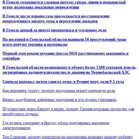
В Гомеле сохраняется сложная погода: грозы, ливни и порывистый
ветер, возможны локальные повреждения
В Гомеле после взрыва газа продолжается восстановление
повреждённого жилого дома и переселение жильцов
В Гомеле штраф за проезд превратился в уголовное дело
На посевной в Гомельской области выявили 16 преступлений: чаще
всего воруют топливо и материалы
Первый этап реконструкции трассы М10 рассчитывают завершить к
сентябрю
В Гомельской области возвращают в оборот более 1300 гектаров земель,
загрязнённых радионуклидами после аварии на Чернобыльской АЭС
Сначала воровал, потом сжигал дома: в Речице вору дали 9,5 года
Как пережить утрату: почему поддержка играет ключевую роль
Бизнес за рубежом: ключевые тенденции и что нужно учитывать
Путешествие через Европу к морю: почему Греция идеально подходит для
автобусного отдыха
Где купить электрику в Бресте: обзор популярных магазинов
электротоваров
Топ-5 причин, почему репетитор по математике поможет вашему ребенку