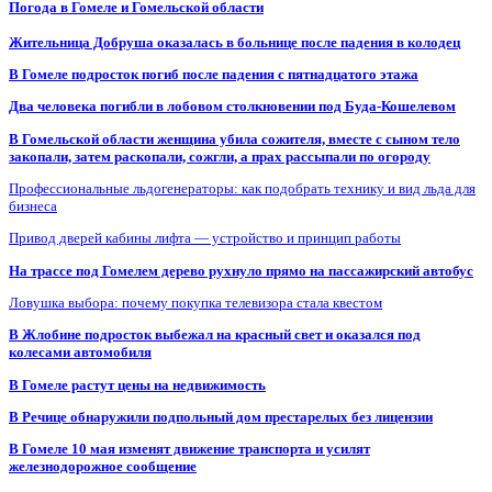
Погода в Гомеле и Гомельской области
Жительница Добруша оказалась в больнице после падения в колодец
В Гомеле подросток погиб после падения с пятнадцатого этажа
Два человека погибли в лобовом столкновении под Буда-Кошелевом
В Гомельской области женщина убила сожителя, вместе с сыном тело
закопали, затем раскопали, сожгли, а прах рассыпали по огороду
Профессиональные льдогенераторы: как подобрать технику и вид льда для
бизнеса
Привод дверей кабины лифта — устройство и принцип работы
На трассе под Гомелем дерево рухнуло прямо на пассажирский автобус
Ловушка выбора: почему покупка телевизора стала квестом
В Жлобине подросток выбежал на красный свет и оказался под
колесами автомобиля
В Гомеле растут цены на недвижимость
В Речице обнаружили подпольный дом престарелых без лицензии
В Гомеле 10 мая изменят движение транспорта и усилят
железнодорожное сообщение