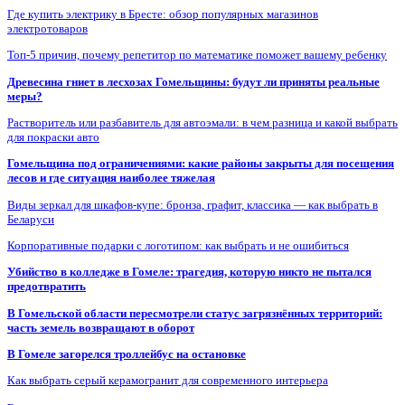
Где купить электрику в Бресте: обзор популярных магазинов
электротоваров
Топ-5 причин, почему репетитор по математике поможет вашему ребенку
Древесина гниет в лесхозах Гомельщины: будут ли приняты реальные
меры?
Растворитель или разбавитель для автоэмали: в чем разница и какой выбрать
для покраски авто
Гомельщина под ограничениями: какие районы закрыты для посещения
лесов и где ситуация наиболее тяжелая
Виды зеркал для шкафов-купе: бронза, графит, классика — как выбрать в
Беларуси
Корпоративные подарки с логотипом: как выбрать и не ошибиться
Убийство в колледже в Гомеле: трагедия, которую никто не пытался
предотвратить
В Гомельской области пересмотрели статус загрязнённых территорий:
часть земель возвращают в оборот
В Гомеле загорелся троллейбус на остановке
Как выбрать серый керамогранит для современного интерьера