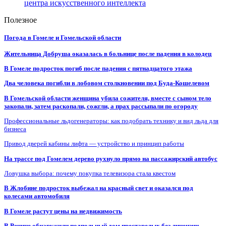
центра искусственного интеллекта
Полезное
Погода в Гомеле и Гомельской области
Жительница Добруша оказалась в больнице после падения в колодец
В Гомеле подросток погиб после падения с пятнадцатого этажа
Два человека погибли в лобовом столкновении под Буда-Кошелевом
В Гомельской области женщина убила сожителя, вместе с сыном тело
закопали, затем раскопали, сожгли, а прах рассыпали по огороду
Профессиональные льдогенераторы: как подобрать технику и вид льда для
бизнеса
Привод дверей кабины лифта — устройство и принцип работы
На трассе под Гомелем дерево рухнуло прямо на пассажирский автобус
Ловушка выбора: почему покупка телевизора стала квестом
В Жлобине подросток выбежал на красный свет и оказался под
колесами автомобиля
В Гомеле растут цены на недвижимость
В Речице обнаружили подпольный дом престарелых без лицензии