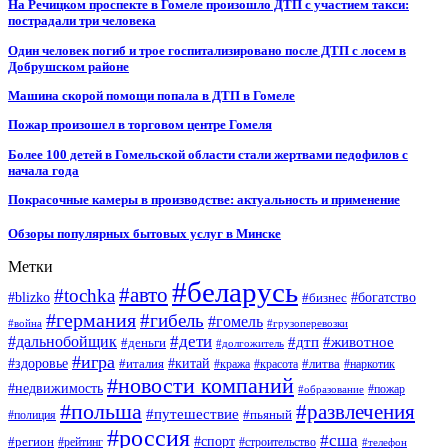
На Речицком проспекте в Гомеле произошло ДТП с участием такси:
пострадали три человека
Один человек погиб и трое госпитализировано после ДТП с лосем в
Добрушском районе
Машина скорой помощи попала в ДТП в Гомеле
Пожар произошел в торговом центре Гомеля
Более 100 детей в Гомельской области стали жертвами педофилов с
начала года
Покрасочные камеры в производстве: актуальность и применение
Обзоры популярных бытовых услуг в Минске
Метки
#беларусь
#авто
#tochka
#blizko
#бизнес
#богатство
#германия
#гибель
#гомель
#война
#грузоперевозки
#дальнобойщик
#дети
#дтп
#животное
#деньги
#долгожитель
#игра
#китай
#здоровье
#литва
#италия
#кража
#красота
#наркотик
#новости компаний
#недвижимость
#пожар
#образование
#польша
#развлечения
#путешествие
#пьяный
#полиция
#россия
#сша
#спорт
#регион
#рейтинг
#строительство
#телефон