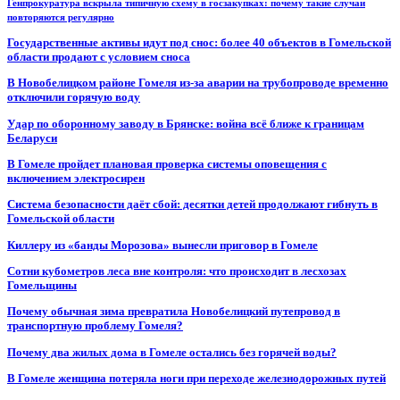
Генпрокуратура вскрыла типичную схему в госзакупках: почему такие случаи
повторяются регулярно
Государственные активы идут под снос: более 40 объектов в Гомельской
области продают с условием сноса
В Новобелицком районе Гомеля из-за аварии на трубопроводе временно
отключили горячую воду
Удар по оборонному заводу в Брянске: война всё ближе к границам
Беларуси
В Гомеле пройдет плановая проверка системы оповещения с
включением электросирен
Система безопасности даёт сбой: десятки детей продолжают гибнуть в
Гомельской области
Киллеру из «банды Морозова» вынесли приговор в Гомеле
Сотни кубометров леса вне контроля: что происходит в лесхозах
Гомельщины
Почему обычная зима превратила Новобелицкий путепровод в
транспортную проблему Гомеля?
Почему два жилых дома в Гомеле остались без горячей воды?
В Гомеле женщина потеряла ноги при переходе железнодорожных путей