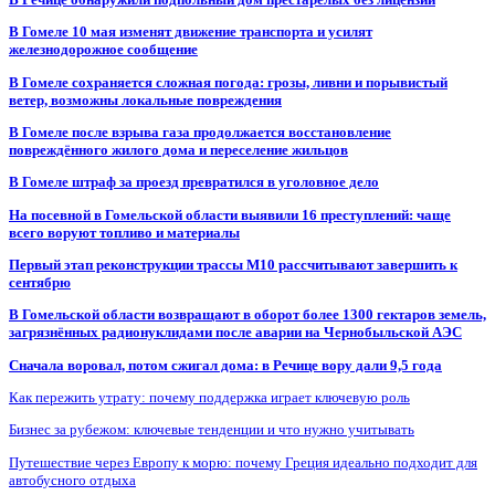
В Гомеле 10 мая изменят движение транспорта и усилят
железнодорожное сообщение
В Гомеле сохраняется сложная погода: грозы, ливни и порывистый
ветер, возможны локальные повреждения
В Гомеле после взрыва газа продолжается восстановление
повреждённого жилого дома и переселение жильцов
В Гомеле штраф за проезд превратился в уголовное дело
На посевной в Гомельской области выявили 16 преступлений: чаще
всего воруют топливо и материалы
Первый этап реконструкции трассы М10 рассчитывают завершить к
сентябрю
В Гомельской области возвращают в оборот более 1300 гектаров земель,
загрязнённых радионуклидами после аварии на Чернобыльской АЭС
Сначала воровал, потом сжигал дома: в Речице вору дали 9,5 года
Как пережить утрату: почему поддержка играет ключевую роль
Бизнес за рубежом: ключевые тенденции и что нужно учитывать
Путешествие через Европу к морю: почему Греция идеально подходит для
автобусного отдыха