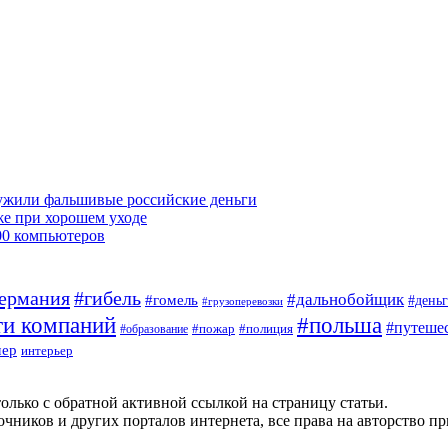
ружили фальшивые российские деньги
же при хорошем уходе
00 компьютеров
ермания
#гибель
#дальнобойщик
#гомель
#день
#грузоперевозки
ти компаний
#польша
#путеше
#пожар
#полиция
#образование
мер
интерьер
олько с обратной активной ссылкой на страницу статьи.
чников и других порталов интернета, все права на авторство п