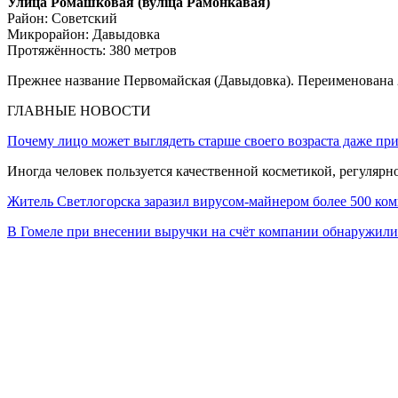
Улица Ромашковая (вулiца Рамонкавая)
Район: Советский
Микрорайон: Давыдовка
Протяжённость: 380 метров
Прежнее название Первомайская (Давыдовка). Переименована 29.
ГЛАВНЫЕ НОВОСТИ
Почему лицо может выглядеть старше своего возраста даже пр
Иногда человек пользуется качественной косметикой, регулярн
Житель Светлогорска заразил вирусом-майнером более 500 ко
В Гомеле при внесении выручки на счёт компании обнаружи