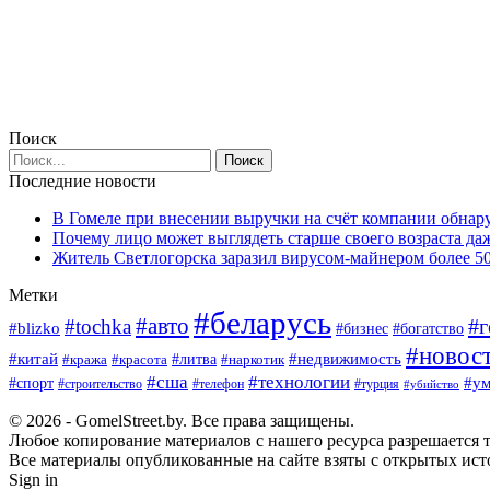
Поиск
Последние новости
В Гомеле при внесении выручки на счёт компании обна
Почему лицо может выглядеть старше своего возраста да
Житель Светлогорска заразил вирусом-майнером более 5
Метки
#беларусь
#авто
#г
#tochka
#blizko
#богатство
#бизнес
#новос
#китай
#недвижимость
#кража
#красота
#литва
#наркотик
#сша
#технологии
#у
#спорт
#строительство
#телефон
#турция
#убийство
© 2026 - GomelStreet.by. Все права защищены.
Любое копирование материалов с нашего ресурса разрешается т
Все материалы опубликованные на сайте взяты с открытых исто
Sign in