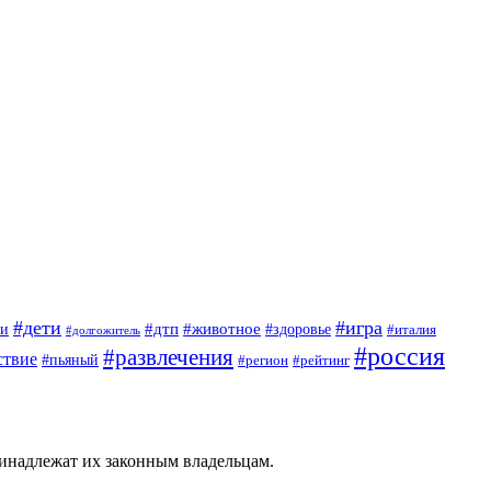
#дети
#игра
#животное
#дтп
ги
#здоровье
#италия
#долгожитель
#россия
#развлечения
ствие
#пьяный
#регион
#рейтинг
ринадлежат их законным владельцам.