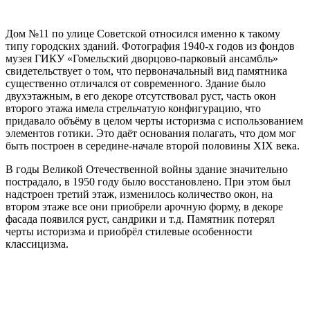
Дом №11 по улице Советской относился именно к такому
типу городских зданий. Фотография 1940-х годов из фондов
музея ГИКУ «Гомельский дворцово-парковый ансамбль»
свидетельствует о том, что первоначальный вид памятника
существенно отличался от современного. Здание было
двухэтажным, в его декоре отсутствовал руст, часть окон
второго этажа имела стрельчатую конфигурацию, что
придавало объёму в целом черты историзма с использованием
элементов готики. Это даёт основания полагать, что дом мог
быть построен в середине-начале второй половины XIX века.
В годы Великой Отечественной войны здание значительно
пострадало, в 1950 году было восстановлено. При этом был
надстроен третий этаж, изменилось количество окон, на
втором этаже все они приобрели арочную форму, в декоре
фасада появился руст, сандрики и т.д. Памятник потерял
черты историзма и приобрёл стилевые особенности
классицизма.