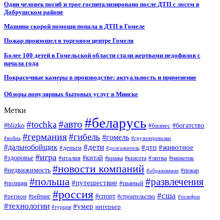
Один человек погиб и трое госпитализировано после ДТП с лосем в
Добрушском районе
Машина скорой помощи попала в ДТП в Гомеле
Пожар произошел в торговом центре Гомеля
Более 100 детей в Гомельской области стали жертвами педофилов с
начала года
Покрасочные камеры в производстве: актуальность и применение
Обзоры популярных бытовых услуг в Минске
Метки
#беларусь
#авто
#tochka
#blizko
#бизнес
#богатство
#германия
#гибель
#гомель
#война
#грузоперевозки
#дальнобойщик
#дети
#дтп
#животное
#деньги
#долгожитель
#игра
#китай
#здоровье
#литва
#италия
#кража
#красота
#наркотик
#новости компаний
#недвижимость
#пожар
#образование
#польша
#развлечения
#путешествие
#пьяный
#полиция
#россия
#сша
#спорт
#регион
#рейтинг
#строительство
#телефон
#технологии
#умер
интерьер
#турция