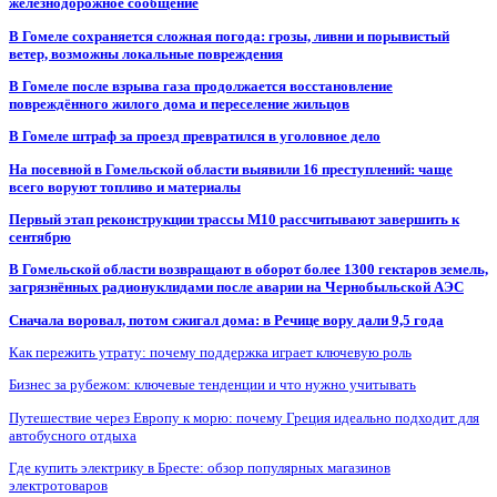
железнодорожное сообщение
В Гомеле сохраняется сложная погода: грозы, ливни и порывистый
ветер, возможны локальные повреждения
В Гомеле после взрыва газа продолжается восстановление
повреждённого жилого дома и переселение жильцов
В Гомеле штраф за проезд превратился в уголовное дело
На посевной в Гомельской области выявили 16 преступлений: чаще
всего воруют топливо и материалы
Первый этап реконструкции трассы М10 рассчитывают завершить к
сентябрю
В Гомельской области возвращают в оборот более 1300 гектаров земель,
загрязнённых радионуклидами после аварии на Чернобыльской АЭС
Сначала воровал, потом сжигал дома: в Речице вору дали 9,5 года
Как пережить утрату: почему поддержка играет ключевую роль
Бизнес за рубежом: ключевые тенденции и что нужно учитывать
Путешествие через Европу к морю: почему Греция идеально подходит для
автобусного отдыха
Где купить электрику в Бресте: обзор популярных магазинов
электротоваров