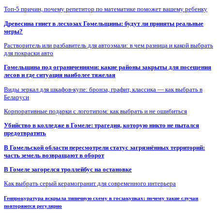
Топ-5 причин, почему репетитор по математике поможет вашему ребенку
Древесина гниет в лесхозах Гомельщины: будут ли приняты реальные
меры?
Растворитель или разбавитель для автоэмали: в чем разница и какой выбрать
для покраски авто
Гомельщина под ограничениями: какие районы закрыты для посещения
лесов и где ситуация наиболее тяжелая
Виды зеркал для шкафов-купе: бронза, графит, классика — как выбрать в
Беларуси
Корпоративные подарки с логотипом: как выбрать и не ошибиться
Убийство в колледже в Гомеле: трагедия, которую никто не пытался
предотвратить
В Гомельской области пересмотрели статус загрязнённых территорий:
часть земель возвращают в оборот
В Гомеле загорелся троллейбус на остановке
Как выбрать серый керамогранит для современного интерьера
Генпрокуратура вскрыла типичную схему в госзакупках: почему такие случаи
повторяются регулярно