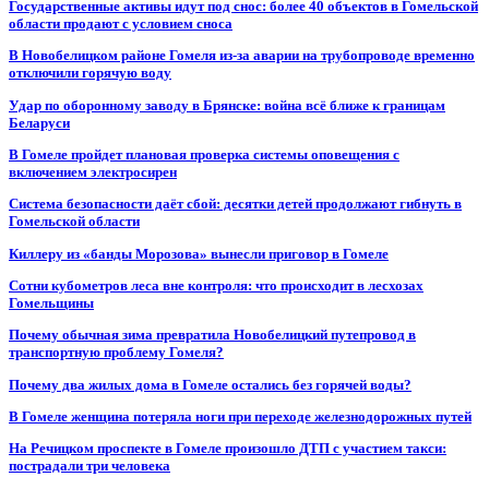
Государственные активы идут под снос: более 40 объектов в Гомельской
области продают с условием сноса
В Новобелицком районе Гомеля из-за аварии на трубопроводе временно
отключили горячую воду
Удар по оборонному заводу в Брянске: война всё ближе к границам
Беларуси
В Гомеле пройдет плановая проверка системы оповещения с
включением электросирен
Система безопасности даёт сбой: десятки детей продолжают гибнуть в
Гомельской области
Киллеру из «банды Морозова» вынесли приговор в Гомеле
Сотни кубометров леса вне контроля: что происходит в лесхозах
Гомельщины
Почему обычная зима превратила Новобелицкий путепровод в
транспортную проблему Гомеля?
Почему два жилых дома в Гомеле остались без горячей воды?
В Гомеле женщина потеряла ноги при переходе железнодорожных путей
На Речицком проспекте в Гомеле произошло ДТП с участием такси:
пострадали три человека