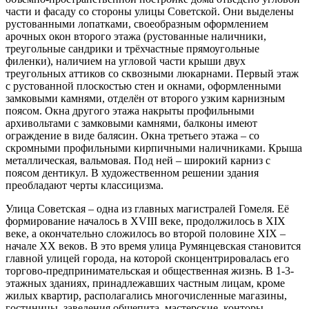
части и фасаду со стороны улицы Советской. Они выделены
рустованными лопатками, своеобразным оформлением
арочных окон второго этажа (рустованные наличники,
треугольные сандрики и трёхчастные прямоугольные
филенки), наличием на угловой части крыши двух
треугольных аттиков со сквозными люкарнами. Первый этаж
с рустованной плоскостью стен и окнами, оформленными
замковыми камнями, отделён от второго узким карнизным
поясом. Окна другого этажа накрыты профильными
архивольтами с замковыми камнями, балконы имеют
ограждение в виде балясин. Окна третьего этажа – со
скромными профильными кирпичными наличниками. Крыша
металлическая, вальмовая. Под ней – широкий карниз с
поясом дентикул. В художественном решении здания
преобладают черты классицизма.
Улица Советская – одна из главных магистралей Гомеля. Её
формирование началось в XVIII веке, продолжилось в XIX
веке, а окончательно сложилось во второй половине XIX –
начале XX веков. В это время улица Румянцевская становится
главной улицей города, на которой сконцентрировалась его
торгово-предпринимательская и общественная жизнь. В 1-3-
этажных зданиях, принадлежавших частным лицам, кроме
жилых квартир, располагались многочисленные магазины,
гостиницы, заведения общепита, мастерские, конторы.