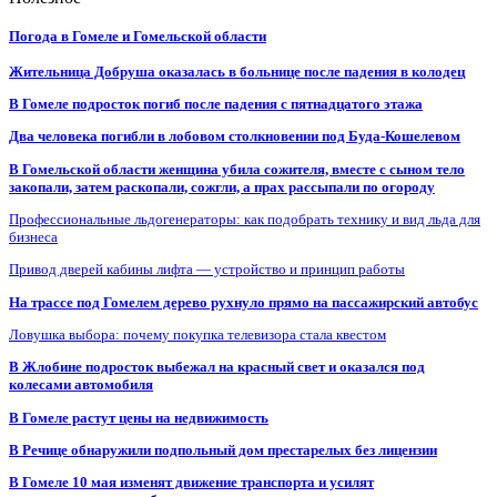
Погода в Гомеле и Гомельской области
Жительница Добруша оказалась в больнице после падения в колодец
В Гомеле подросток погиб после падения с пятнадцатого этажа
Два человека погибли в лобовом столкновении под Буда-Кошелевом
В Гомельской области женщина убила сожителя, вместе с сыном тело
закопали, затем раскопали, сожгли, а прах рассыпали по огороду
Профессиональные льдогенераторы: как подобрать технику и вид льда для
бизнеса
Привод дверей кабины лифта — устройство и принцип работы
На трассе под Гомелем дерево рухнуло прямо на пассажирский автобус
Ловушка выбора: почему покупка телевизора стала квестом
В Жлобине подросток выбежал на красный свет и оказался под
колесами автомобиля
В Гомеле растут цены на недвижимость
В Речице обнаружили подпольный дом престарелых без лицензии
В Гомеле 10 мая изменят движение транспорта и усилят