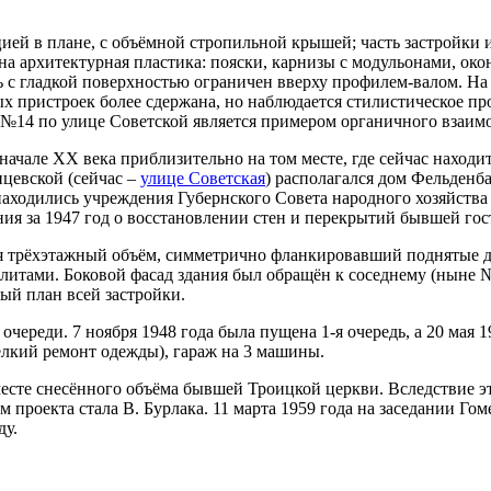
ей в плане, с объёмной стропильной крышей; часть застройки 
на архитектурная пластика: пояски, карнизы с модульонами, ок
ль с гладкой поверхностью ограничен вверху профилем-валом. На
 пристроек более сдержана, но наблюдается стилистическое пр
я №14 по улице Советской является примером органичного взаим
ачале ХХ века приблизительно на том месте, где сейчас находи
нцевской (сейчас –
улице Советская
) располагался дом Фельденба
ём находились учреждения Губернского Совета народного хозяйст
ния за 1947 год о восстановлении стен и перекрытий бывшей го
лся трёхэтажный объём, симметрично фланкировавший поднятые д
итами. Боковой фасад здания был обращён к соседнему (ныне №1
ный план всей застройки.
очереди. 7 ноября 1948 года была пущена 1-я очередь, а 20 мая 
елкий ремонт одежды), гараж на 3 машины.
месте снесённого объёма бывшей Троицкой церкви. Вследствие э
 проекта стала В. Бурлака. 11 марта 1959 года на заседании Г
ду.