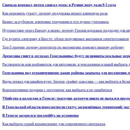
Сначала воровал, потом сжигал дома: в Речице вору дали 9,5 года
Как пережить утрату: почему поддержка играет ключевую роль
Бизнес за рубежом: ключевые тенденции и что нужно учитывать
Путешествие через Европу к морю: почему Греция идеально подходит для а
Где купить электрику в Бресте: обзор популярных магазинов электротоваров
Топ-5 причин, почему репетитор по математике поможет вашему ребенку
Древесина гниет в лесхозах Гомельщины: будут ли приняты реальные ме
Растворитель или разбавитель для автоэмали: в чем разница и какой выбрать 
Гомельщина под ограничениями: какие районы закрыты для посещения ле
Виды зеркал для шкафов-купе: бронза, графит, классика — как выбрать в Бел
Корпоративные подарки с логотипом: как выбрать и не ошибиться
Убийство в колледже в Гомеле: трагедия, которую никто не пытался пред
В Гомельской области пересмотрели статус загрязнённых территорий: ча
В Гомеле загорелся троллейбус на остановке
Как выбрать серый керамогранит для современного интерьера