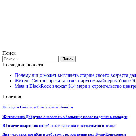
Поиск
Последние новости
Почему лицо может выглядеть старше своего возраста да
Житель Светлогорска заразил вирусом-майнером более 5
Meta и BlackRock вложат $14 млрд в строительство центр
Полезное
Погода в Гомеле и Гомельской области
Жительница Добруша оказалась в больнице после падения в колодец
В Гомеле подросток погиб после падения с пятнадцатого этажа
Два человека погибли в лобовом столкновении под Буда-Кошелевом