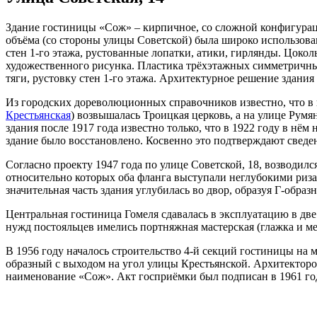
Здание гостиницы «Сож» – кирпичное, со сложной конфигураци
объёма (со стороны улицы Советской) была широко использова
стен 1-го этажа, рустованные лопатки, атики, гирлянды. Цоко
художественного рисунка. Пластика трёхэтажных симметричных
тяги, рустовку стен 1-го этажа. Архитектурное решение здани
Из городских дореволюционных справочников известно, что в н
Крестьянская
) возвышалась Троицкая церковь, а на улице Румя
здания после 1917 года известно только, что в 1922 году в н
здание было восстановлено. Косвенно это подтверждают сведе
Согласно проекту 1947 года по улице Советской, 18, возводи
относительно которых оба фланга выступали неглубокими ризал
значительная часть здания углубилась во двор, образуя Г-образ
Центральная гостиница Гомеля сдавалась в эксплуатацию в две 
нужд постояльцев имелись портняжная мастерская (глажка и м
В 1956 году началось строительство 4-й секций гостиницы на 
образный с выходом на угол улицы Крестьянской. Архитектором
наименование «Сож». Акт госприёмки был подписан в 1961 го