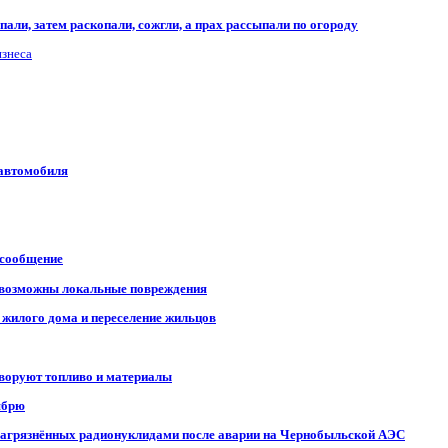
али, затем раскопали, сожгли, а прах рассыпали по огороду
изнеса
 автомобиля
 сообщение
, возможны локальные повреждения
 жилого дома и переселение жильцов
 воруют топливо и материалы
ябрю
, загрязнённых радионуклидами после аварии на Чернобыльской АЭС