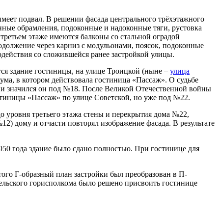
имеет подвал. В решении фасада центрального трёхэтажного
онные обрамления, подоконные и надоконные тяги, рустовка
 третьем этаже имеются балконы со стальной оградой
одолжение через карниз с модульонами, поясок, подоконные
одействия со сложившейся ранее застройкой улицы.
тся здание гостиницы, на улице Троицкой (ныне –
улица
ума, в котором действовала гостиница «Пассаж». О судьбе
ва и значился он под №18. После Великой Отечественной войны
стиницы «Пассаж» по улице Советской, но уже под №22.
о уровня третьего этажа стены и перекрытия дома №22,
2) дому и отчасти повторял изображение фасада. В результате
1950 года здание было сдано полностью. При гостинице для
того Г-образный план застройки был преобразован в П-
омельского горисполкома было решено присвоить гостинице