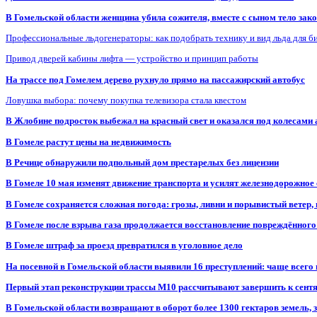
В Гомельской области женщина убила сожителя, вместе с сыном тело закоп
Профессиональные льдогенераторы: как подобрать технику и вид льда для б
Привод дверей кабины лифта — устройство и принцип работы
На трассе под Гомелем дерево рухнуло прямо на пассажирский автобус
Ловушка выбора: почему покупка телевизора стала квестом
В Жлобине подросток выбежал на красный свет и оказался под колесами
В Гомеле растут цены на недвижимость
В Речице обнаружили подпольный дом престарелых без лицензии
В Гомеле 10 мая изменят движение транспорта и усилят железнодорожное
В Гомеле сохраняется сложная погода: грозы, ливни и порывистый ветер
В Гомеле после взрыва газа продолжается восстановление повреждённого
В Гомеле штраф за проезд превратился в уголовное дело
На посевной в Гомельской области выявили 16 преступлений: чаще всего
Первый этап реконструкции трассы М10 рассчитывают завершить к сент
В Гомельской области возвращают в оборот более 1300 гектаров земель