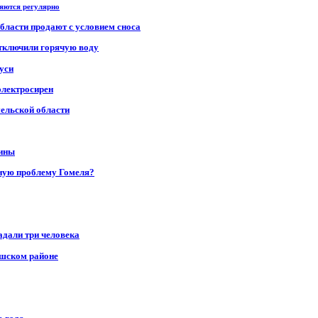
ряются регулярно
области продают с условием сноса
отключили горячую воду
уси
электросирен
мельской области
щины
ную проблему Гомеля?
адали три человека
ушском районе