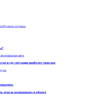
втобусного отдыха
ры?
для покраски авто
сов и где ситуация наиболее тяжелая
аруси
отвратить
сть земель возвращают в оборот