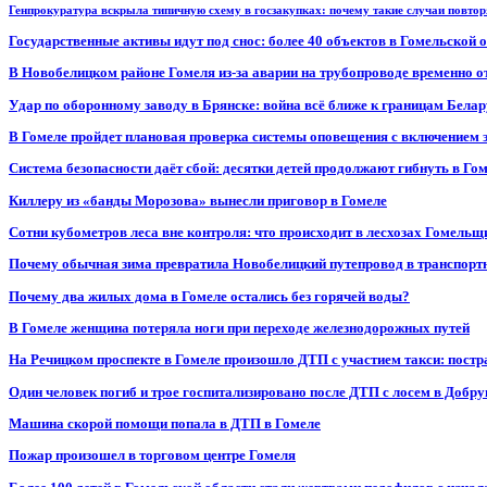
Генпрокуратура вскрыла типичную схему в госзакупках: почему такие случаи повто
Государственные активы идут под снос: более 40 объектов в Гомельской 
В Новобелицком районе Гомеля из-за аварии на трубопроводе временно 
Удар по оборонному заводу в Брянске: война всё ближе к границам Белар
В Гомеле пройдет плановая проверка системы оповещения с включением 
Система безопасности даёт сбой: десятки детей продолжают гибнуть в Го
Киллеру из «банды Морозова» вынесли приговор в Гомеле
Сотни кубометров леса вне контроля: что происходит в лесхозах Гомель
Почему обычная зима превратила Новобелицкий путепровод в транспорт
Почему два жилых дома в Гомеле остались без горячей воды?
В Гомеле женщина потеряла ноги при переходе железнодорожных путей
На Речицком проспекте в Гомеле произошло ДТП с участием такси: постр
Один человек погиб и трое госпитализировано после ДТП с лосем в Добр
Машина скорой помощи попала в ДТП в Гомеле
Пожар произошел в торговом центре Гомеля