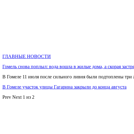
ГЛАВНЫЕ НОВОСТИ
Гомель снова поплыл: вода вошла в жилые дома, а скорая застр
В Гомеле 11 июля после сильного ливня были подтоплены три
В Гомеле участок улицы Гагарина закрыли до конца августа
Prev
Next
1 из 2