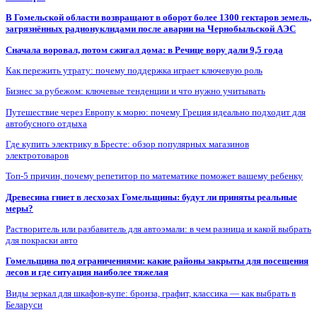
В Гомельской области возвращают в оборот более 1300 гектаров земель,
загрязнённых радионуклидами после аварии на Чернобыльской АЭС
Сначала воровал, потом сжигал дома: в Речице вору дали 9,5 года
Как пережить утрату: почему поддержка играет ключевую роль
Бизнес за рубежом: ключевые тенденции и что нужно учитывать
Путешествие через Европу к морю: почему Греция идеально подходит для
автобусного отдыха
Где купить электрику в Бресте: обзор популярных магазинов
электротоваров
Топ-5 причин, почему репетитор по математике поможет вашему ребенку
Древесина гниет в лесхозах Гомельщины: будут ли приняты реальные
меры?
Растворитель или разбавитель для автоэмали: в чем разница и какой выбрать
для покраски авто
Гомельщина под ограничениями: какие районы закрыты для посещения
лесов и где ситуация наиболее тяжелая
Виды зеркал для шкафов-купе: бронза, графит, классика — как выбрать в
Беларуси