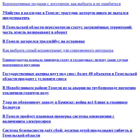
Корпоративные подарки с логотипом: как выбрать и не ошибиться
Убийство в колледже в Гомеле: трагедия, которую никто не пытался
предотвратить
В Гомельской области пересмотрели статус загрязнённых территорий:
часть земель возвращают в оборот
В Гомеле загорелся троллейбус на остановке
Как выбрать серый керамогранит для современного интерьера
Генпрокуратура вскрыла типичную схему в госзакупках: почему такие случаи
повторяются регулярно
Государственные активы идут под снос: более 40 объектов в Гомельской
области продают с условием сноса
В Новобелицком районе Гомеля из-за аварии на трубопроводе временно
отключили горячую воду
Удар по оборонному заводу в Брянске: война всё ближе к границам
Беларуси
В Гомеле пройдет плановая проверка системы оповещения с
включением электросирен
Система безопасности даёт сбой: десятки детей продолжают гибнуть в
Гомельской области