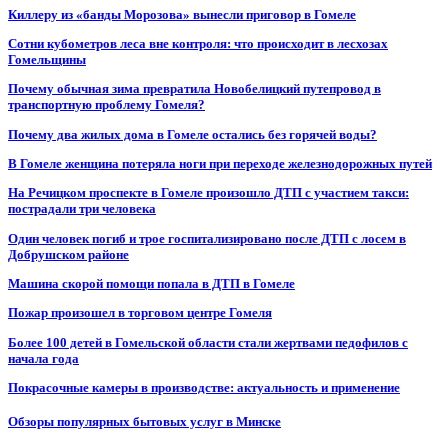
Киллеру из «банды Морозова» вынесли приговор в Гомеле
Сотни кубометров леса вне контроля: что происходит в лесхозах
Гомельщины
Почему обычная зима превратила Новобелицкий путепровод в
транспортную проблему Гомеля?
Почему два жилых дома в Гомеле остались без горячей воды?
В Гомеле женщина потеряла ноги при переходе железнодорожных путей
На Речицком проспекте в Гомеле произошло ДТП с участием такси:
пострадали три человека
Один человек погиб и трое госпитализировано после ДТП с лосем в
Добрушском районе
Машина скорой помощи попала в ДТП в Гомеле
Пожар произошел в торговом центре Гомеля
Более 100 детей в Гомельской области стали жертвами педофилов с
начала года
Покрасочные камеры в производстве: актуальность и применение
Обзоры популярных бытовых услуг в Минске