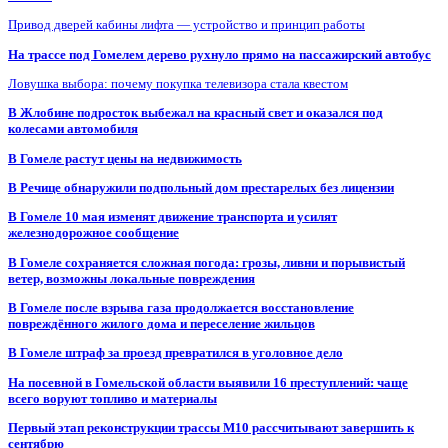
Привод дверей кабины лифта — устройство и принцип работы
На трассе под Гомелем дерево рухнуло прямо на пассажирский автобус
Ловушка выбора: почему покупка телевизора стала квестом
В Жлобине подросток выбежал на красный свет и оказался под
колесами автомобиля
В Гомеле растут цены на недвижимость
В Речице обнаружили подпольный дом престарелых без лицензии
В Гомеле 10 мая изменят движение транспорта и усилят
железнодорожное сообщение
В Гомеле сохраняется сложная погода: грозы, ливни и порывистый
ветер, возможны локальные повреждения
В Гомеле после взрыва газа продолжается восстановление
повреждённого жилого дома и переселение жильцов
В Гомеле штраф за проезд превратился в уголовное дело
На посевной в Гомельской области выявили 16 преступлений: чаще
всего воруют топливо и материалы
Первый этап реконструкции трассы М10 рассчитывают завершить к
сентябрю