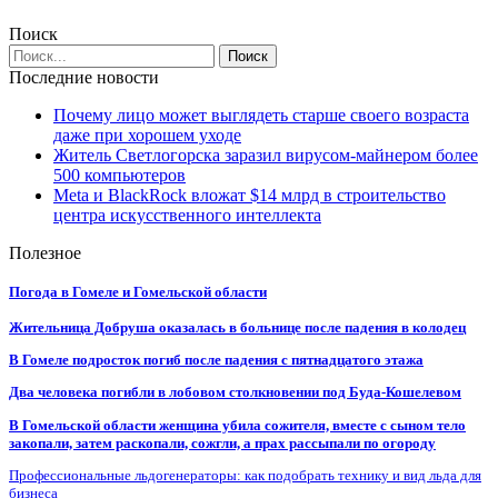
Поиск
Последние новости
Почему лицо может выглядеть старше своего возраста
даже при хорошем уходе
Житель Светлогорска заразил вирусом-майнером более
500 компьютеров
Meta и BlackRock вложат $14 млрд в строительство
центра искусственного интеллекта
Полезное
Погода в Гомеле и Гомельской области
Жительница Добруша оказалась в больнице после падения в колодец
В Гомеле подросток погиб после падения с пятнадцатого этажа
Два человека погибли в лобовом столкновении под Буда-Кошелевом
В Гомельской области женщина убила сожителя, вместе с сыном тело
закопали, затем раскопали, сожгли, а прах рассыпали по огороду
Профессиональные льдогенераторы: как подобрать технику и вид льда для
бизнеса