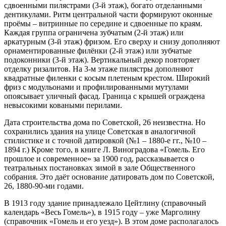
сдвоенными пилястрами (3-й этаж), богато отделанными
дентикулами. Ритм центральной части формируют оконные
проёмы – витринные по середине и сдвоенные по краям.
Каждая группа ограничена зубчатым (2-й этаж) или
аркатурным (3-й этаж) фризом. Его сверху и снизу дополняют
орнаментированные филёнки (2-й этаж) или зубчатые
подоконники (3-й этаж). Вертикальный декор повторяет
отделку ризалитов. На 3-м этаже пилястры дополняют
квадратные филенки с косым плетеным крестом. Широкий
фриз с модульонами и профилированными мутулами
опоясывает уличный фасад. Граница с крышей ограждена
невысокими коваными перилами.
Дата строительства дома по Советской, 26 неизвестна. Но
сохранились здания на улице Советская в аналогичной
стилистике и с точной датировкой (№1 – 1880-е гг., №10 –
1894 г.) Кроме того, в книге Л. Виноградова «Гомель. Его
прошлое и современное» за 1900 год, рассказывается о
театральных постановках зимой в зале Общественного
собрания. Это даёт основание датировать дом по Советской,
26, 1880-90-ми годами.
В 1913 году здание принадлежало Цейтлину (справочный
календарь «Весь Гомель»), в 1915 году – уже Марголину
(справочник «Гомель и его уезд»). В этом доме располагалось