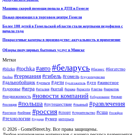
Машина скорой помощи попала в ДТП в Гомеле
Пожар произошел в торговом центре Гомеля
Более 100 детей в Гомельской области стали жертвами педофилов с
начала года
Покрасочные камеры в производстве: актуальность и применение
Обзоры популярных бытовых услуг в Минске
Метки
#беларусь
#авто
#tochka
#blizko
#бизнес
#богатство
#германия
#гибель
#гомель
#война
#грузоперевозки
#дальнобойщик
#дети
#дтп
#животное
#деньги
#долгожитель
#игра
#китай
#здоровье
#литва
#италия
#кража
#красота
#наркотик
#новости компаний
#недвижимость
#пожар
#образование
#польша
#развлечения
#путешествие
#пьяный
#полиция
#россия
#сша
#спорт
#регион
#рейтинг
#строительство
#телефон
#технологии
#умер
интерьер
#турция
© 2026 - GomelStreet.by. Все права защищены.
Любое копирование материалов с нашего ресурса разрешается