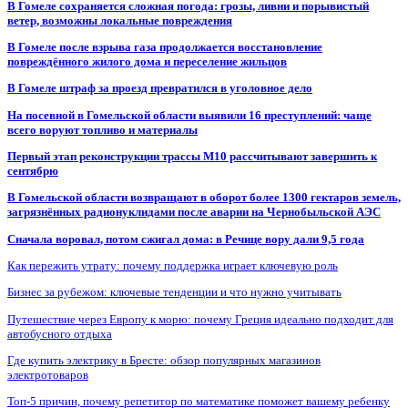
В Гомеле сохраняется сложная погода: грозы, ливни и порывистый
ветер, возможны локальные повреждения
В Гомеле после взрыва газа продолжается восстановление
повреждённого жилого дома и переселение жильцов
В Гомеле штраф за проезд превратился в уголовное дело
На посевной в Гомельской области выявили 16 преступлений: чаще
всего воруют топливо и материалы
Первый этап реконструкции трассы М10 рассчитывают завершить к
сентябрю
В Гомельской области возвращают в оборот более 1300 гектаров земель,
загрязнённых радионуклидами после аварии на Чернобыльской АЭС
Сначала воровал, потом сжигал дома: в Речице вору дали 9,5 года
Как пережить утрату: почему поддержка играет ключевую роль
Бизнес за рубежом: ключевые тенденции и что нужно учитывать
Путешествие через Европу к морю: почему Греция идеально подходит для
автобусного отдыха
Где купить электрику в Бресте: обзор популярных магазинов
электротоваров
Топ-5 причин, почему репетитор по математике поможет вашему ребенку