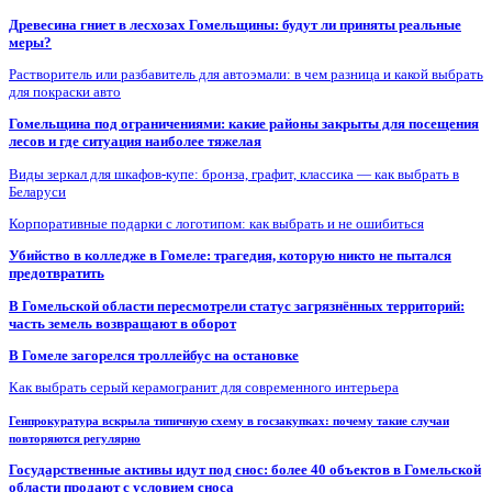
Древесина гниет в лесхозах Гомельщины: будут ли приняты реальные
меры?
Растворитель или разбавитель для автоэмали: в чем разница и какой выбрать
для покраски авто
Гомельщина под ограничениями: какие районы закрыты для посещения
лесов и где ситуация наиболее тяжелая
Виды зеркал для шкафов-купе: бронза, графит, классика — как выбрать в
Беларуси
Корпоративные подарки с логотипом: как выбрать и не ошибиться
Убийство в колледже в Гомеле: трагедия, которую никто не пытался
предотвратить
В Гомельской области пересмотрели статус загрязнённых территорий:
часть земель возвращают в оборот
В Гомеле загорелся троллейбус на остановке
Как выбрать серый керамогранит для современного интерьера
Генпрокуратура вскрыла типичную схему в госзакупках: почему такие случаи
повторяются регулярно
Государственные активы идут под снос: более 40 объектов в Гомельской
области продают с условием сноса