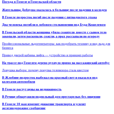
Погода в Гомеле и Гомельской области
Жительница Добруша оказалась в больнице после падения в колодец
В Гомеле подросток погиб после падения с пятнадцатого этажа
Два человека погибли в лобовом столкновении под Буда-Кошелевом
В Гомельской области женщина убила сожителя, вместе с сыном тело
закопали, затем раскопали, сожгли, а прах рассыпали по огороду
Профессиональные льдогенераторы: как подобрать технику и вид льда для
бизнеса
Привод дверей кабины лифта — устройство и принцип работы
На трассе под Гомелем дерево рухнуло прямо на пассажирский автобус
Ловушка выбора: почему покупка телевизора стала квестом
В Жлобине подросток выбежал на красный свет и оказался под
колесами автомобиля
В Гомеле растут цены на недвижимость
В Речице обнаружили подпольный дом престарелых без лицензии
В Гомеле 10 мая изменят движение транспорта и усилят
железнодорожное сообщение