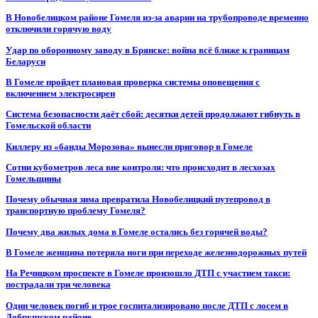
В Новобелицком районе Гомеля из-за аварии на трубопроводе временно
отключили горячую воду
Удар по оборонному заводу в Брянске: война всё ближе к границам
Беларуси
В Гомеле пройдет плановая проверка системы оповещения с
включением электросирен
Система безопасности даёт сбой: десятки детей продолжают гибнуть в
Гомельской области
Киллеру из «банды Морозова» вынесли приговор в Гомеле
Сотни кубометров леса вне контроля: что происходит в лесхозах
Гомельщины
Почему обычная зима превратила Новобелицкий путепровод в
транспортную проблему Гомеля?
Почему два жилых дома в Гомеле остались без горячей воды?
В Гомеле женщина потеряла ноги при переходе железнодорожных путей
На Речицком проспекте в Гомеле произошло ДТП с участием такси:
пострадали три человека
Один человек погиб и трое госпитализировано после ДТП с лосем в
Добрушском районе