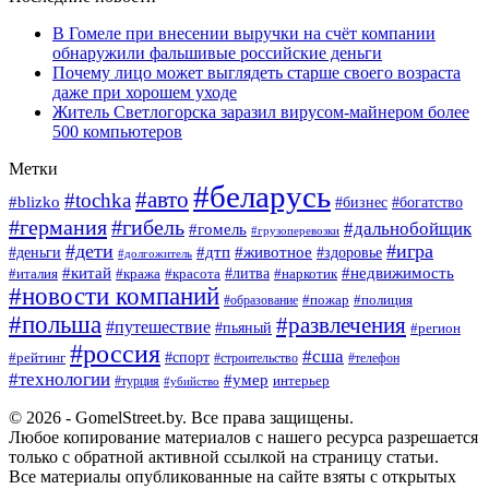
В Гомеле при внесении выручки на счёт компании
обнаружили фальшивые российские деньги
Почему лицо может выглядеть старше своего возраста
даже при хорошем уходе
Житель Светлогорска заразил вирусом-майнером более
500 компьютеров
Метки
#беларусь
#авто
#tochka
#blizko
#богатство
#бизнес
#германия
#гибель
#дальнобойщик
#гомель
#грузоперевозки
#дети
#игра
#животное
#дтп
#деньги
#здоровье
#долгожитель
#китай
#недвижимость
#италия
#кража
#красота
#литва
#наркотик
#новости компаний
#пожар
#полиция
#образование
#польша
#развлечения
#путешествие
#пьяный
#регион
#россия
#сша
#спорт
#рейтинг
#строительство
#телефон
#технологии
#умер
#турция
интерьер
#убийство
© 2026 - GomelStreet.by. Все права защищены.
Любое копирование материалов с нашего ресурса разрешается
только с обратной активной ссылкой на страницу статьи.
Все материалы опубликованные на сайте взяты с открытых