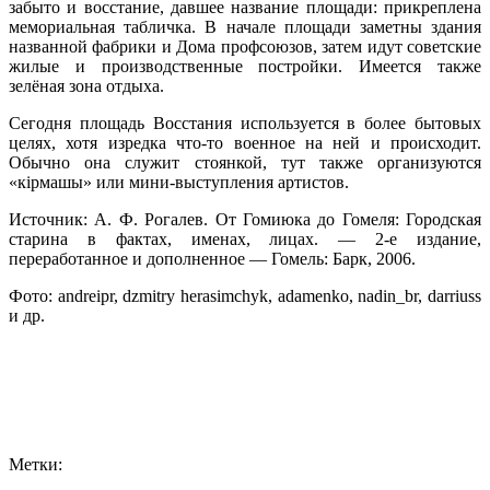
забыто и восстание, давшее название площади: прикреплена
мемориальная табличка. В начале площади заметны здания
названной фабрики и Дома профсоюзов, затем идут советские
жилые и производственные постройки. Имеется также
зелёная зона отдыха.
Сегодня площадь Восстания используется в более бытовых
целях, хотя изредка что-то военное на ней и происходит.
Обычно она служит стоянкой, тут также организуются
«кiрмашы» или мини-выступления артистов.
Источник: А. Ф. Рогалев. От Гомиюка до Гомеля: Городская
старина в фактах, именах, лицах. — 2-е издание,
переработанное и дополненное — Гомель: Барк, 2006.
Фото: andreipr, dzmitry herasimchyk, adamenko, nadin_br, darriuss
и др.
Метки: