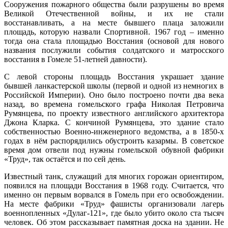
Сооружения пожарного общества были разрушены во время
Великой Отечественной войны, и их не стали
восстанавливать, а на месте бывшего плаца заложили
площадь, которую назвали Спортивной. 1967 год – именно
тогда она стала площадью Восстания (основой для нового
названия послужили события солдатского и матросского
восстания в Гомеле 51-летней давности).
С левой стороны площадь Восстания украшает здание
бывшей ланкастерской школы (первой и одной из немногих в
Российской Империи). Оно было построено почти два века
назад, во времена гомельского графа Николая Петровича
Румянцева, по проекту известного английского архитектора
Джона Кларка. С кончиной Румянцева, это здание стало
собственностью Военно-инженерного ведомства, а в 1850-х
годах в нём распорядились обустроить казармы. В советское
время дом отвели под нужны гомельской обувной фабрики
«Труд», так остаётся и по сей день.
Известный танк, служащий для многих горожан ориентиром,
появился на площади Восстания в 1968 году. Считается, что
именно он первым ворвался в Гомель при его освобождении.
На месте фабрики «Труд» фашисты организовали лагерь
военнопленных «Дулаг-121», где было убито около ста тысяч
человек. Об этом рассказывает памятная доска на здании. Не