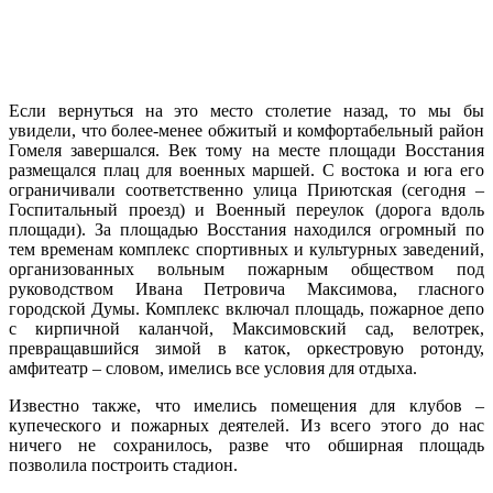
Если вернуться на это место столетие назад, то мы бы
увидели, что более-менее обжитый и комфортабельный район
Гомеля завершался. Век тому на месте площади Восстания
размещался плац для военных маршей. С востока и юга его
ограничивали соответственно улица Приютская (сегодня –
Госпитальный проезд) и Военный переулок (дорога вдоль
площади). За площадью Восстания находился огромный по
тем временам комплекс спортивных и культурных заведений,
организованных вольным пожарным обществом под
руководством Ивана Петровича Максимова, гласного
городской Думы. Комплекс включал площадь, пожарное депо
с кирпичной каланчой, Максимовский сад, велотрек,
превращавшийся зимой в каток, оркестровую ротонду,
амфитеатр – словом, имелись все условия для отдыха.
Известно также, что имелись помещения для клубов –
купеческого и пожарных деятелей. Из всего этого до нас
ничего не сохранилось, разве что обширная площадь
позволила построить стадион.