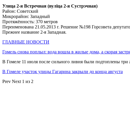
Улица 2-я Встречная (вулiца 2-я Сустрэчная)
Район: Советский
Микрорайон: Западный
Протяжённость: 370 метров
Переименована 21.05.2013 г. Решение №198 Горсовета депутато
Прежнее название 2-я Западная.
ГЛАВНЫЕ НОВОСТИ
Гомель снова поплыл: вода вошла в жилые дома, а скорая застр
В Гомеле 11 июля после сильного ливня были подтоплены три
В Гомеле участок улицы Гагарина закрыли до конца августа
Prev
Next
1 из 2