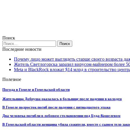
Поиск
Последние новости
Почему лицо может выглядеть старше своего возраста да
Житель Светлогорска заразил вирусом-майнером более 5
Meta и BlackRock вложат $14 млрд в строительство центр
Полезное
Погода в Гомеле и Гомельской области
Жительница Добруша оказалась в больнице после падения в колодец
В Гомеле подросток погиб после падения с пятнадцатого этажа
Два человека погибли в лобовом столкновении под Буда-Кошелевом
В Гомельской области женщина убила сожителя, вместе с сыном тело закоп