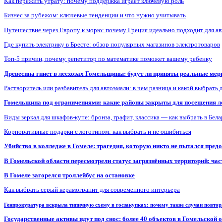
Как пережить утрату: почему поддержка играет ключевую роль
Бизнес за рубежом: ключевые тенденции и что нужно учитывать
Путешествие через Европу к морю: почему Греция идеально подходит для а
Где купить электрику в Бресте: обзор популярных магазинов электротоваров
Топ-5 причин, почему репетитор по математике поможет вашему ребенку
Древесина гниет в лесхозах Гомельщины: будут ли приняты реальные ме
Растворитель или разбавитель для автоэмали: в чем разница и какой выбрать 
Гомельщина под ограничениями: какие районы закрыты для посещения ле
Виды зеркал для шкафов-купе: бронза, графит, классика — как выбрать в Бел
Корпоративные подарки с логотипом: как выбрать и не ошибиться
Убийство в колледже в Гомеле: трагедия, которую никто не пытался пред
В Гомельской области пересмотрели статус загрязнённых территорий: ча
В Гомеле загорелся троллейбус на остановке
Как выбрать серый керамогранит для современного интерьера
Генпрокуратура вскрыла типичную схему в госзакупках: почему такие случаи повто
Государственные активы идут под снос: более 40 объектов в Гомельской 