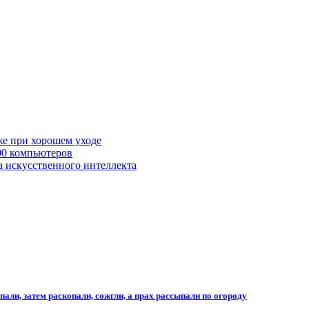
же при хорошем уходе
00 компьютеров
а искусственного интеллекта
али, затем раскопали, сожгли, а прах рассыпали по огороду