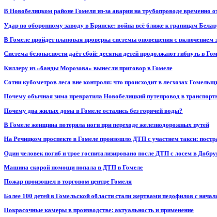
В Новобелицком районе Гомеля из-за аварии на трубопроводе временно 
Удар по оборонному заводу в Брянске: война всё ближе к границам Белар
В Гомеле пройдет плановая проверка системы оповещения с включением 
Система безопасности даёт сбой: десятки детей продолжают гибнуть в Го
Киллеру из «банды Морозова» вынесли приговор в Гомеле
Сотни кубометров леса вне контроля: что происходит в лесхозах Гомель
Почему обычная зима превратила Новобелицкий путепровод в транспорт
Почему два жилых дома в Гомеле остались без горячей воды?
В Гомеле женщина потеряла ноги при переходе железнодорожных путей
На Речицком проспекте в Гомеле произошло ДТП с участием такси: постр
Один человек погиб и трое госпитализировано после ДТП с лосем в Добр
Машина скорой помощи попала в ДТП в Гомеле
Пожар произошел в торговом центре Гомеля
Более 100 детей в Гомельской области стали жертвами педофилов с начал
Покрасочные камеры в производстве: актуальность и применение