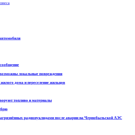
изнеса
 автомобиля
 сообщение
, возможны локальные повреждения
 жилого дома и переселение жильцов
 воруют топливо и материалы
ябрю
, загрязнённых радионуклидами после аварии на Чернобыльской АЭС