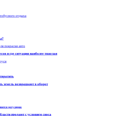
втобусного отдыха
ры?
для покраски авто
сов и где ситуация наиболее тяжелая
аруси
отвратить
сть земель возвращают в оборот
ряются регулярно
области продают с условием сноса