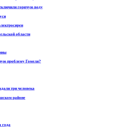
отключили горячую воду
уси
электросирен
мельской области
щины
ную проблему Гомеля?
адали три человека
ушском районе
а года