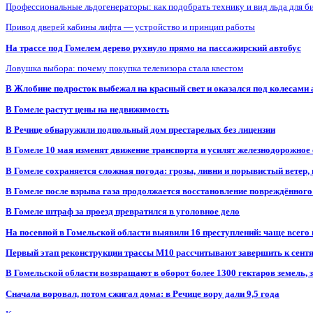
Профессиональные льдогенераторы: как подобрать технику и вид льда для б
Привод дверей кабины лифта — устройство и принцип работы
На трассе под Гомелем дерево рухнуло прямо на пассажирский автобус
Ловушка выбора: почему покупка телевизора стала квестом
В Жлобине подросток выбежал на красный свет и оказался под колесами
В Гомеле растут цены на недвижимость
В Речице обнаружили подпольный дом престарелых без лицензии
В Гомеле 10 мая изменят движение транспорта и усилят железнодорожное
В Гомеле сохраняется сложная погода: грозы, ливни и порывистый ветер
В Гомеле после взрыва газа продолжается восстановление повреждённого
В Гомеле штраф за проезд превратился в уголовное дело
На посевной в Гомельской области выявили 16 преступлений: чаще всего
Первый этап реконструкции трассы М10 рассчитывают завершить к сент
В Гомельской области возвращают в оборот более 1300 гектаров земель
Сначала воровал, потом сжигал дома: в Речице вору дали 9,5 года