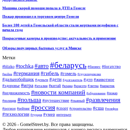
Машина скорой помощи попала в ДТП в Гомеле
Пожар произошел в торговом центре Гомеля
Более 100 детей в Гомельской области стали жертвами педофилов с
начала года
Покрасочные камеры в производстве: актуальность и применение
Обзоры популярных бытовых услуг в Минске
Метки
#беларусь
#авто
#tochka
#blizko
#бизнес
#богатство
#германия
#гибель
#гомель
#война
#грузоперевозки
#дальнобойщик
#дети
#дтп
#животное
#деньги
#долгожитель
#игра
#китай
#здоровье
#литва
#италия
#кража
#красота
#наркотик
#новости компаний
#недвижимость
#пожар
#образование
#польша
#развлечения
#путешествие
#пьяный
#полиция
#россия
#сша
#спорт
#регион
#рейтинг
#строительство
#телефон
#технологии
#умер
интерьер
#турция
© 2026 - GomelStreet.by. Все права защищены.
Любое копирование материалов с нашего ресурса разрешается