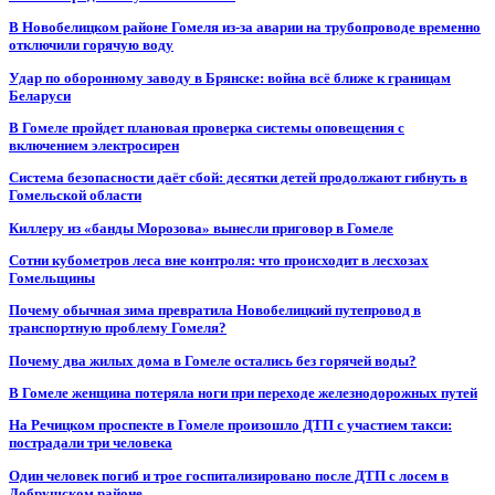
В Новобелицком районе Гомеля из-за аварии на трубопроводе временно
отключили горячую воду
Удар по оборонному заводу в Брянске: война всё ближе к границам
Беларуси
В Гомеле пройдет плановая проверка системы оповещения с
включением электросирен
Система безопасности даёт сбой: десятки детей продолжают гибнуть в
Гомельской области
Киллеру из «банды Морозова» вынесли приговор в Гомеле
Сотни кубометров леса вне контроля: что происходит в лесхозах
Гомельщины
Почему обычная зима превратила Новобелицкий путепровод в
транспортную проблему Гомеля?
Почему два жилых дома в Гомеле остались без горячей воды?
В Гомеле женщина потеряла ноги при переходе железнодорожных путей
На Речицком проспекте в Гомеле произошло ДТП с участием такси:
пострадали три человека
Один человек погиб и трое госпитализировано после ДТП с лосем в
Добрушском районе