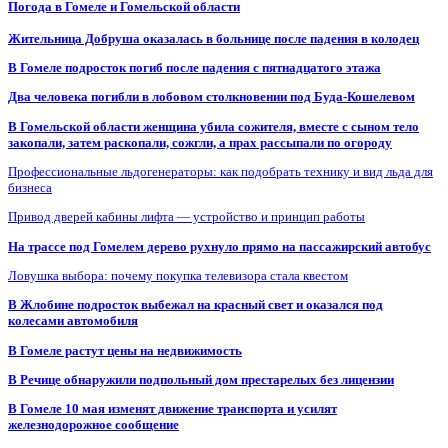
Погода в Гомеле и Гомельской области
Жительница Добруша оказалась в больнице после падения в колодец
В Гомеле подросток погиб после падения с пятнадцатого этажа
Два человека погибли в лобовом столкновении под Буда-Кошелевом
В Гомельской области женщина убила сожителя, вместе с сыном тело
закопали, затем раскопали, сожгли, а прах рассыпали по огороду
Профессиональные льдогенераторы: как подобрать технику и вид льда для
бизнеса
Привод дверей кабины лифта — устройство и принцип работы
На трассе под Гомелем дерево рухнуло прямо на пассажирский автобус
Ловушка выбора: почему покупка телевизора стала квестом
В Жлобине подросток выбежал на красный свет и оказался под
колесами автомобиля
В Гомеле растут цены на недвижимость
В Речице обнаружили подпольный дом престарелых без лицензии
В Гомеле 10 мая изменят движение транспорта и усилят
железнодорожное сообщение