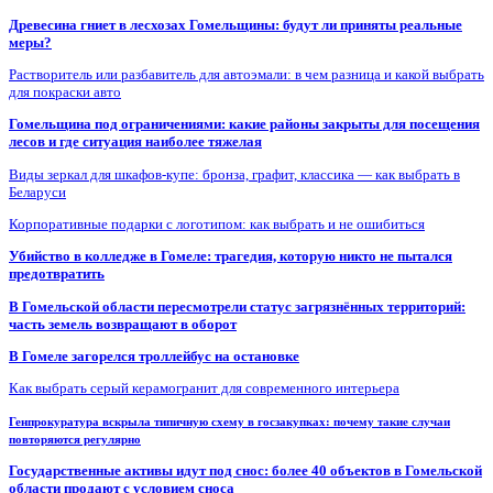
Древесина гниет в лесхозах Гомельщины: будут ли приняты реальные
меры?
Растворитель или разбавитель для автоэмали: в чем разница и какой выбрать
для покраски авто
Гомельщина под ограничениями: какие районы закрыты для посещения
лесов и где ситуация наиболее тяжелая
Виды зеркал для шкафов-купе: бронза, графит, классика — как выбрать в
Беларуси
Корпоративные подарки с логотипом: как выбрать и не ошибиться
Убийство в колледже в Гомеле: трагедия, которую никто не пытался
предотвратить
В Гомельской области пересмотрели статус загрязнённых территорий:
часть земель возвращают в оборот
В Гомеле загорелся троллейбус на остановке
Как выбрать серый керамогранит для современного интерьера
Генпрокуратура вскрыла типичную схему в госзакупках: почему такие случаи
повторяются регулярно
Государственные активы идут под снос: более 40 объектов в Гомельской
области продают с условием сноса