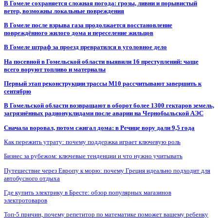
В Гомеле сохраняется сложная погода: грозы, ливни и порывистый
ветер, возможны локальные повреждения
В Гомеле после взрыва газа продолжается восстановление
повреждённого жилого дома и переселение жильцов
В Гомеле штраф за проезд превратился в уголовное дело
На посевной в Гомельской области выявили 16 преступлений: чаще
всего воруют топливо и материалы
Первый этап реконструкции трассы М10 рассчитывают завершить к
сентябрю
В Гомельской области возвращают в оборот более 1300 гектаров земель,
загрязнённых радионуклидами после аварии на Чернобыльской АЭС
Сначала воровал, потом сжигал дома: в Речице вору дали 9,5 года
Как пережить утрату: почему поддержка играет ключевую роль
Бизнес за рубежом: ключевые тенденции и что нужно учитывать
Путешествие через Европу к морю: почему Греция идеально подходит для
автобусного отдыха
Где купить электрику в Бресте: обзор популярных магазинов
электротоваров
Топ-5 причин, почему репетитор по математике поможет вашему ребенку