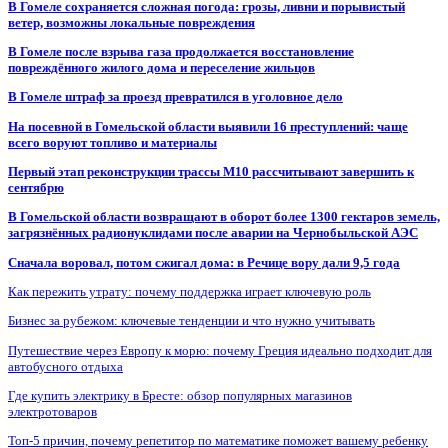
В Гомеле сохраняется сложная погода: грозы, ливни и порывистый
ветер, возможны локальные повреждения
В Гомеле после взрыва газа продолжается восстановление
повреждённого жилого дома и переселение жильцов
В Гомеле штраф за проезд превратился в уголовное дело
На посевной в Гомельской области выявили 16 преступлений: чаще
всего воруют топливо и материалы
Первый этап реконструкции трассы М10 рассчитывают завершить к
сентябрю
В Гомельской области возвращают в оборот более 1300 гектаров земель,
загрязнённых радионуклидами после аварии на Чернобыльской АЭС
Сначала воровал, потом сжигал дома: в Речице вору дали 9,5 года
Как пережить утрату: почему поддержка играет ключевую роль
Бизнес за рубежом: ключевые тенденции и что нужно учитывать
Путешествие через Европу к морю: почему Греция идеально подходит для
автобусного отдыха
Где купить электрику в Бресте: обзор популярных магазинов
электротоваров
Топ-5 причин, почему репетитор по математике поможет вашему ребенку