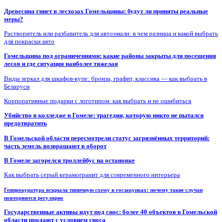
Древесина гниет в лесхозах Гомельщины: будут ли приняты реальные
меры?
Растворитель или разбавитель для автоэмали: в чем разница и какой выбрать
для покраски авто
Гомельщина под ограничениями: какие районы закрыты для посещения
лесов и где ситуация наиболее тяжелая
Виды зеркал для шкафов-купе: бронза, графит, классика — как выбрать в
Беларуси
Корпоративные подарки с логотипом: как выбрать и не ошибиться
Убийство в колледже в Гомеле: трагедия, которую никто не пытался
предотвратить
В Гомельской области пересмотрели статус загрязнённых территорий:
часть земель возвращают в оборот
В Гомеле загорелся троллейбус на остановке
Как выбрать серый керамогранит для современного интерьера
Генпрокуратура вскрыла типичную схему в госзакупках: почему такие случаи
повторяются регулярно
Государственные активы идут под снос: более 40 объектов в Гомельской
области продают с условием сноса