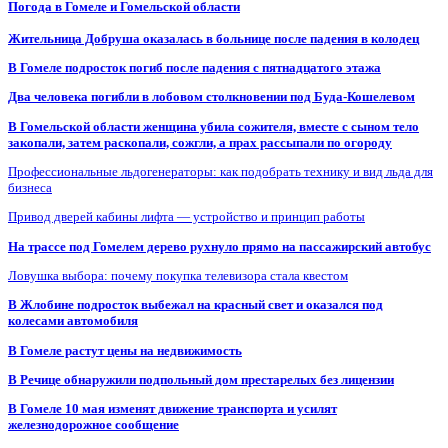
Погода в Гомеле и Гомельской области
Жительница Добруша оказалась в больнице после падения в колодец
В Гомеле подросток погиб после падения с пятнадцатого этажа
Два человека погибли в лобовом столкновении под Буда-Кошелевом
В Гомельской области женщина убила сожителя, вместе с сыном тело
закопали, затем раскопали, сожгли, а прах рассыпали по огороду
Профессиональные льдогенераторы: как подобрать технику и вид льда для
бизнеса
Привод дверей кабины лифта — устройство и принцип работы
На трассе под Гомелем дерево рухнуло прямо на пассажирский автобус
Ловушка выбора: почему покупка телевизора стала квестом
В Жлобине подросток выбежал на красный свет и оказался под
колесами автомобиля
В Гомеле растут цены на недвижимость
В Речице обнаружили подпольный дом престарелых без лицензии
В Гомеле 10 мая изменят движение транспорта и усилят
железнодорожное сообщение