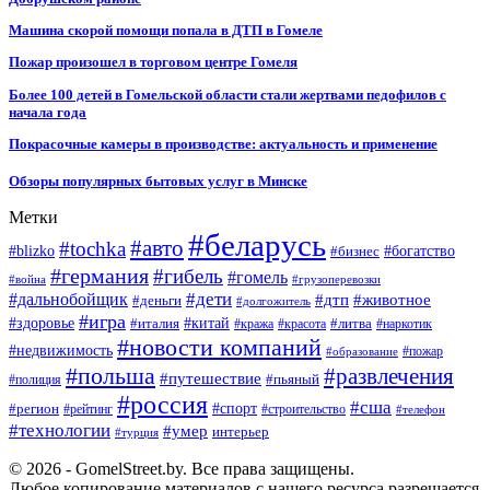
Машина скорой помощи попала в ДТП в Гомеле
Пожар произошел в торговом центре Гомеля
Более 100 детей в Гомельской области стали жертвами педофилов с
начала года
Покрасочные камеры в производстве: актуальность и применение
Обзоры популярных бытовых услуг в Минске
Метки
#беларусь
#авто
#tochka
#blizko
#бизнес
#богатство
#германия
#гибель
#гомель
#война
#грузоперевозки
#дальнобойщик
#дети
#дтп
#животное
#деньги
#долгожитель
#игра
#китай
#здоровье
#литва
#италия
#кража
#красота
#наркотик
#новости компаний
#недвижимость
#пожар
#образование
#польша
#развлечения
#путешествие
#пьяный
#полиция
#россия
#сша
#спорт
#регион
#рейтинг
#строительство
#телефон
#технологии
#умер
интерьер
#турция
© 2026 - GomelStreet.by. Все права защищены.
Любое копирование материалов с нашего ресурса разрешается