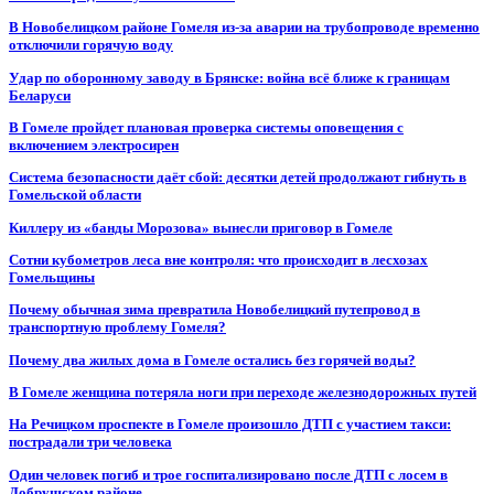
В Новобелицком районе Гомеля из-за аварии на трубопроводе временно
отключили горячую воду
Удар по оборонному заводу в Брянске: война всё ближе к границам
Беларуси
В Гомеле пройдет плановая проверка системы оповещения с
включением электросирен
Система безопасности даёт сбой: десятки детей продолжают гибнуть в
Гомельской области
Киллеру из «банды Морозова» вынесли приговор в Гомеле
Сотни кубометров леса вне контроля: что происходит в лесхозах
Гомельщины
Почему обычная зима превратила Новобелицкий путепровод в
транспортную проблему Гомеля?
Почему два жилых дома в Гомеле остались без горячей воды?
В Гомеле женщина потеряла ноги при переходе железнодорожных путей
На Речицком проспекте в Гомеле произошло ДТП с участием такси:
пострадали три человека
Один человек погиб и трое госпитализировано после ДТП с лосем в
Добрушском районе