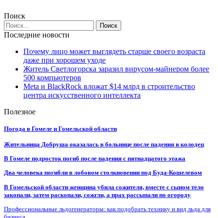
Поиск
Последние новости
Почему лицо может выглядеть старше своего возраста
даже при хорошем уходе
Житель Светлогорска заразил вирусом-майнером более
500 компьютеров
Meta и BlackRock вложат $14 млрд в строительство
центра искусственного интеллекта
Полезное
Погода в Гомеле и Гомельской области
Жительница Добруша оказалась в больнице после падения в колодец
В Гомеле подросток погиб после падения с пятнадцатого этажа
Два человека погибли в лобовом столкновении под Буда-Кошелевом
В Гомельской области женщина убила сожителя, вместе с сыном тело
закопали, затем раскопали, сожгли, а прах рассыпали по огороду
Профессиональные льдогенераторы: как подобрать технику и вид льда для
бизнеса