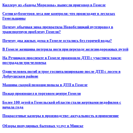
Киллеру из «банды Морозова» вынесли приговор в Гомеле
Сотни кубометров леса вне контроля: что происходит в лесхозах
Гомельщины
Почему обычная зима превратила Новобелицкий путепровод в
транспортную проблему Гомеля?
Почему два жилых дома в Гомеле остались без горячей воды?
В Гомеле женщина потеряла ноги при переходе железнодорожных путей
На Речицком проспекте в Гомеле произошло ДТП с участием такси:
пострадали три человека
Один человек погиб и трое госпитализировано после ДТП с лосем в
Добрушском районе
Машина скорой помощи попала в ДТП в Гомеле
Пожар произошел в торговом центре Гомеля
Более 100 детей в Гомельской области стали жертвами педофилов с
начала года
Покрасочные камеры в производстве: актуальность и применение
Обзоры популярных бытовых услуг в Минске