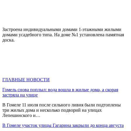
Застроена индивидуальными домами 1-этажными жилыми
домами усадебного типа. На доме №1 установлена памятная
доска.
ГЛАВНЫЕ НОВОСТИ
Гомель снова поплыл: вода вошла в жилые дома, а скорая
застряла на улице
В Гомеле 11 июля после сильного ливня были подтоплены
три жилых дома и несколько подворий на улицах
Лепешинского и…
В Гомеле участок улицы Гагарина закрыли до конца августа