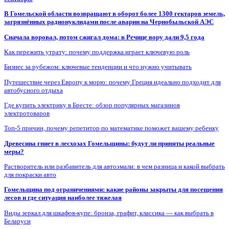
В Гомельской области возвращают в оборот более 1300 гектаров земель,
загрязнённых радионуклидами после аварии на Чернобыльской АЭС
Сначала воровал, потом сжигал дома: в Речице вору дали 9,5 года
Как пережить утрату: почему поддержка играет ключевую роль
Бизнес за рубежом: ключевые тенденции и что нужно учитывать
Путешествие через Европу к морю: почему Греция идеально подходит для
автобусного отдыха
Где купить электрику в Бресте: обзор популярных магазинов
электротоваров
Топ-5 причин, почему репетитор по математике поможет вашему ребенку
Древесина гниет в лесхозах Гомельщины: будут ли приняты реальные
меры?
Растворитель или разбавитель для автоэмали: в чем разница и какой выбрать
для покраски авто
Гомельщина под ограничениями: какие районы закрыты для посещения
лесов и где ситуация наиболее тяжелая
Виды зеркал для шкафов-купе: бронза, графит, классика — как выбрать в
Беларуси