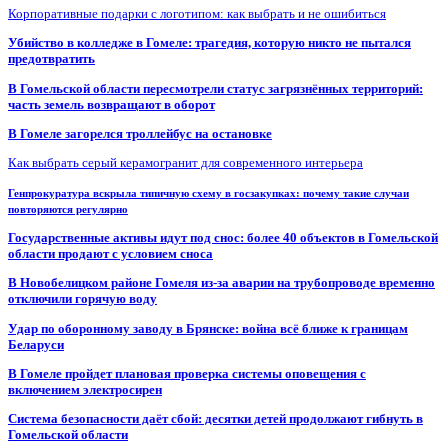
Корпоративные подарки с логотипом: как выбрать и не ошибиться
Убийство в колледже в Гомеле: трагедия, которую никто не пытался
предотвратить
В Гомельской области пересмотрели статус загрязнённых территорий:
часть земель возвращают в оборот
В Гомеле загорелся троллейбус на остановке
Как выбрать серый керамогранит для современного интерьера
Генпрокуратура вскрыла типичную схему в госзакупках: почему такие случаи
повторяются регулярно
Государственные активы идут под снос: более 40 объектов в Гомельской
области продают с условием сноса
В Новобелицком районе Гомеля из-за аварии на трубопроводе временно
отключили горячую воду
Удар по оборонному заводу в Брянске: война всё ближе к границам
Беларуси
В Гомеле пройдет плановая проверка системы оповещения с
включением электросирен
Система безопасности даёт сбой: десятки детей продолжают гибнуть в
Гомельской области