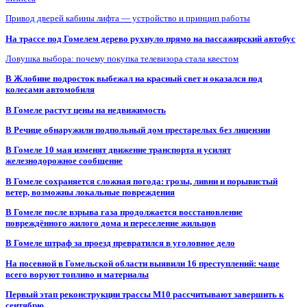
Привод дверей кабины лифта — устройство и принцип работы
На трассе под Гомелем дерево рухнуло прямо на пассажирский автобус
Ловушка выбора: почему покупка телевизора стала квестом
В Жлобине подросток выбежал на красный свет и оказался под
колесами автомобиля
В Гомеле растут цены на недвижимость
В Речице обнаружили подпольный дом престарелых без лицензии
В Гомеле 10 мая изменят движение транспорта и усилят
железнодорожное сообщение
В Гомеле сохраняется сложная погода: грозы, ливни и порывистый
ветер, возможны локальные повреждения
В Гомеле после взрыва газа продолжается восстановление
повреждённого жилого дома и переселение жильцов
В Гомеле штраф за проезд превратился в уголовное дело
На посевной в Гомельской области выявили 16 преступлений: чаще
всего воруют топливо и материалы
Первый этап реконструкции трассы М10 рассчитывают завершить к
сентябрю