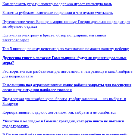
Как пережить утрату: почему поддержка играет ключевую роль
Бизнес за рубежом: ключевые тенденции и что нужно учитывать
Путешествие через Европу к морю: почему Греция идеально подходит для
автобусного отдыха
Где купить электрику в Бресте: обзор популярных магазинов
электротоваров
Топ-5 причин, почему репетитор по математике поможет вашему ребенку
Древесина гниет в лесхозах Гомельщины: будут ли приняты реальные
меры?
Растворитель или разбавитель для автоэмали: в чем разница и какой выбрать
для покраски авто
Гомельщина под ограничениями: какие районы закрыты для посещения
лесов и где ситуация наиболее тяжелая
Виды зеркал для шкафов-купе: бронза, графит, классика — как выбрать в
Беларуси
Корпоративные подарки с логотипом: как выбрать и не ошибиться
Убийство в колледже в Гомеле: трагедия, которую никто не пытался
предотвратить
В Гомельской области пересмотрели статус загрязнённых территорий: