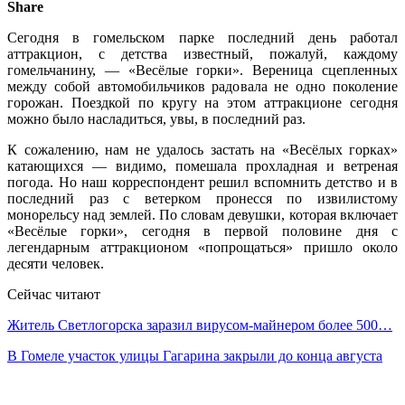
Share
Сегодня в гомельском парке последний день работал
аттракцион, с детства известный, пожалуй, каждому
гомельчанину, — «Весёлые горки». Вереница сцепленных
между собой автомобильчиков радовала не одно поколение
горожан. Поездкой по кругу на этом аттракционе сегодня
можно было насладиться, увы, в последний раз.
К сожалению, нам не удалось застать на «Весёлых горках»
катающихся — видимо, помешала прохладная и ветреная
погода. Но наш корреспондент решил вспомнить детство и в
последний раз с ветерком пронесся по извилистому
монорельсу над землей. По словам девушки, которая включает
«Весёлые горки», сегодня в первой половине дня с
легендарным аттракционом «попрощаться» пришло около
десяти человек.
Сейчас читают
Житель Светлогорска заразил вирусом-майнером более 500…
В Гомеле участок улицы Гагарина закрыли до конца августа