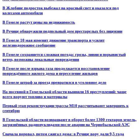
В Жлобине подросток выбежал на красный свет и оказался под
колесами автомобиля
В Гомеле растут цены на недвижимость
В Речице обнаружили подпольный дом престарелых без лицензии
В Гомеле 10 мая изменят движение транспорта и усилят
железнодорожное сообщение
В Гомеле сохраняется сложная погода: грозы, ливни и порывистый
ветер, возможны локальные повреждения
В Гомеле после взрыва газа продолжается восстановление
повреждённого жилого дома и переселение жильцов
В Гомеле штраф за проезд превратился в уголовное дело
На посевной в Гомельской области выявили 16 преступлений: чаще
всего воруют топливо и материалы
Первый этап реконструкции трассы М10 рассчитывают завершить к
сентябрю
В Гомельской области возвращают в оборот более 1300 гектаров земель,
загрязнённых радионуклидами после аварии на Чернобыльской АЭС
Сначала воровал, потом сжигал дома: в Речице вору дали 9,5 года