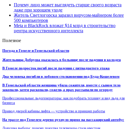
Почему лицо может выглядеть старше своего возраста
даже при хорошем уходе
Житель Светлогорска заразил вирусом-майнером более
500 компьютеров
Meta и BlackRock вложат $14 млрд в строительство
центра искусственного интеллекта
Полезное
Погода в Гомеле и Гомельской области
Жительница Добруша оказалась в больнице после падения в колодец
В Гомеле подросток погиб после падения с пятнадцатого этажа
Два человека погибли в лобовом столкновении под Буда-Кошелевом
В Гомельской области женщина убила сожителя, вместе с сыном тело
закопали, затем раскопали, сожгли, а прах рассыпали по огороду
Профессиональные льдогенераторы: как подобрать технику и вид льда для
бизнеса
Привод дверей кабины лифта — устройство и принцип работы
На трассе под Гомелем дерево рухнуло прямо на пассажирский автобус
Ловушка выбора: почему покупка телевизора стала квестом