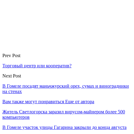
Prev Post
Торговый центр или кооператив?
Next Post
В Гомеле посадят маньчжурский орех, сумах и виноградники
на стенах
Вам также могут понравиться
Еще от автора
Житель Светлогорска заразил вирусом-майнером более 500
компьютеров
В Гомеле участок улицы Гагарина закрыли до конца августа