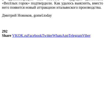
«Весёлых горок» подтвердили. Как удалось выяснить, вместо
него появится новый аттракцион итальянского производства.
Дмитрий Новиков, gomel.today
292
Share
VK
OK.ru
Facebook
Twitter
WhatsApp
Telegram
Viber