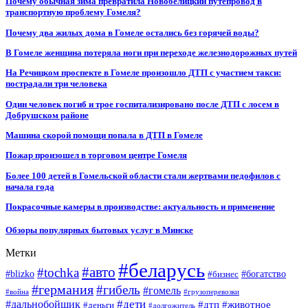
Почему обычная зима превратила Новобелицкий путепровод в
транспортную проблему Гомеля?
Почему два жилых дома в Гомеле остались без горячей воды?
В Гомеле женщина потеряла ноги при переходе железнодорожных путей
На Речицком проспекте в Гомеле произошло ДТП с участием такси:
пострадали три человека
Один человек погиб и трое госпитализировано после ДТП с лосем в
Добрушском районе
Машина скорой помощи попала в ДТП в Гомеле
Пожар произошел в торговом центре Гомеля
Более 100 детей в Гомельской области стали жертвами педофилов с
начала года
Покрасочные камеры в производстве: актуальность и применение
Обзоры популярных бытовых услуг в Минске
Метки
#беларусь
#авто
#tochka
#blizko
#бизнес
#богатство
#германия
#гибель
#гомель
#война
#грузоперевозки
#дальнобойщик
#дети
#дтп
#животное
#деньги
#долгожитель