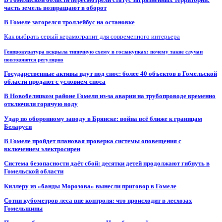
часть земель возвращают в оборот
В Гомеле загорелся троллейбус на остановке
Как выбрать серый керамогранит для современного интерьера
Генпрокуратура вскрыла типичную схему в госзакупках: почему такие случаи
повторяются регулярно
Государственные активы идут под снос: более 40 объектов в Гомельской
области продают с условием сноса
В Новобелицком районе Гомеля из-за аварии на трубопроводе временно
отключили горячую воду
Удар по оборонному заводу в Брянске: война всё ближе к границам
Беларуси
В Гомеле пройдет плановая проверка системы оповещения с
включением электросирен
Система безопасности даёт сбой: десятки детей продолжают гибнуть в
Гомельской области
Киллеру из «банды Морозова» вынесли приговор в Гомеле
Сотни кубометров леса вне контроля: что происходит в лесхозах
Гомельщины