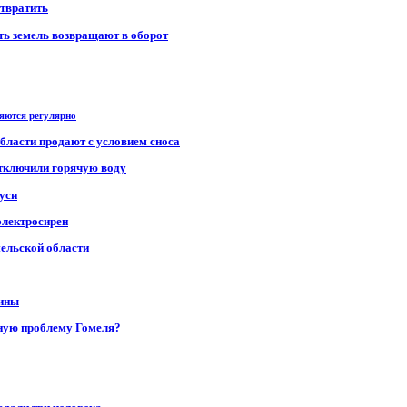
отвратить
сть земель возвращают в оборот
ряются регулярно
области продают с условием сноса
отключили горячую воду
уси
электросирен
мельской области
щины
ную проблему Гомеля?