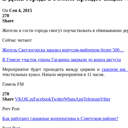
On
Сен 4, 2015
270
Share
Жители и гости города смогут поучаствовать в обвязывании дер
Сейчас читают
Житель Светлогорска заразил вирусом-майнером более 500…
В Гомеле участок улицы Гагарина закрыли до конца августа
Мероприятие будет проходить между цирком и
сквером им.
текстильных кукол. Начало мероприятия в 11 часов.
Гомель FM
270
Share
VK
OK.ru
Facebook
Twitter
WhatsApp
Telegram
Viber
Prev Post
Как работают гаражные кооперативы в Советском районе?