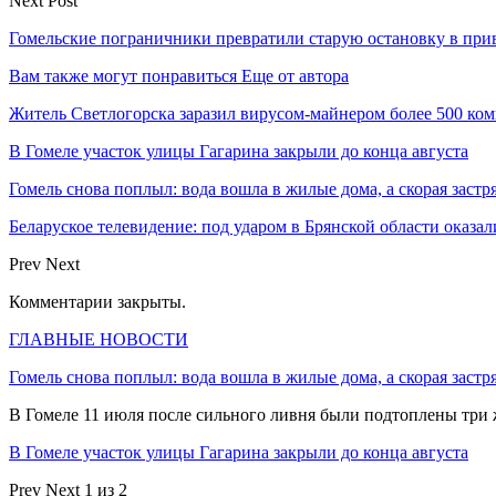
Next Post
Гомельские пограничники превратили старую остановку в при
Вам также могут понравиться
Еще от автора
Житель Светлогорска заразил вирусом-майнером более 500 ко
В Гомеле участок улицы Гагарина закрыли до конца августа
Гомель снова поплыл: вода вошла в жилые дома, а скорая застр
Беларуское телевидение: под ударом в Брянской области оказа
Prev
Next
Комментарии закрыты.
ГЛАВНЫЕ НОВОСТИ
Гомель снова поплыл: вода вошла в жилые дома, а скорая застр
В Гомеле 11 июля после сильного ливня были подтоплены три
В Гомеле участок улицы Гагарина закрыли до конца августа
Prev
Next
1 из 2