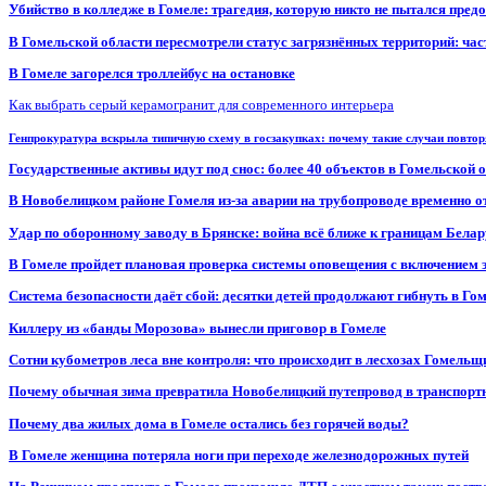
Убийство в колледже в Гомеле: трагедия, которую никто не пытался пред
В Гомельской области пересмотрели статус загрязнённых территорий: ча
В Гомеле загорелся троллейбус на остановке
Как выбрать серый керамогранит для современного интерьера
Генпрокуратура вскрыла типичную схему в госзакупках: почему такие случаи повто
Государственные активы идут под снос: более 40 объектов в Гомельской 
В Новобелицком районе Гомеля из-за аварии на трубопроводе временно 
Удар по оборонному заводу в Брянске: война всё ближе к границам Белар
В Гомеле пройдет плановая проверка системы оповещения с включением 
Система безопасности даёт сбой: десятки детей продолжают гибнуть в Го
Киллеру из «банды Морозова» вынесли приговор в Гомеле
Сотни кубометров леса вне контроля: что происходит в лесхозах Гомель
Почему обычная зима превратила Новобелицкий путепровод в транспорт
Почему два жилых дома в Гомеле остались без горячей воды?
В Гомеле женщина потеряла ноги при переходе железнодорожных путей