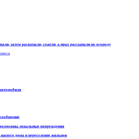
али, затем раскопали, сожгли, а прах рассыпали по огороду
изнеса
 автомобиля
 сообщение
, возможны локальные повреждения
 жилого дома и переселение жильцов