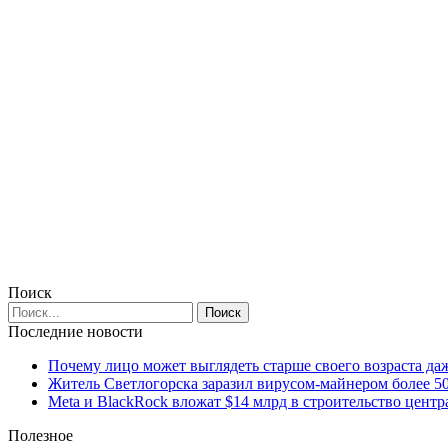
Поиск
Последние новости
Почему лицо может выглядеть старше своего возраста да
Житель Светлогорска заразил вирусом-майнером более 5
Meta и BlackRock вложат $14 млрд в строительство центр
Полезное