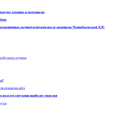
 воруют топливо и материалы
ябрю
, загрязнённых радионуклидами после аварии на Чернобыльской АЭС
втобусного отдыха
ры?
для покраски авто
сов и где ситуация наиболее тяжелая
аруси