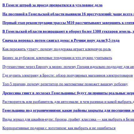
В Гомеле штраф за проезд превратился в уголовное дело
На посевной в Гомельской области выявили 16 преступлений: чаще всего
Первый этап реконструкции трассы М10 рассчитывают завершить к сент
В Гомельской области возвращают в оборот более 1300 гектаров земель
Сначала воровал, потом сжигал дома: в Речице вору дали 9,5 года
Как пережить утрату: почему поддержка играет ключевую роль
Бизнес за рубежом: ключевые тенденции и что нужно учитывать
Путешествие через Европу к морю: почему Греция идеально подходит для а
Где купить электрику в Бресте: обзор популярных магазинов электротоваров
Топ-5 причин, почему репетитор по математике поможет вашему ребенку
Древесина гниет в лесхозах Гомельщины: будут ли приняты реальные ме
Растворитель или разбавитель для автоэмали: в чем разница и какой выбрать 
Гомельщина под ограничениями: какие районы закрыты для посещения ле
Виды зеркал для шкафов-купе: бронза, графит, классика — как выбрать в Бел
Корпоративные подарки с логотипом: как выбрать и не ошибиться