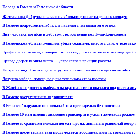
Погода в Гомеле и Гомельской области
Жительница Добруша оказалась в больнице после падения в колодец
В Гомеле подросток погиб после падения с пятнадцатого этажа
Два человека погибли в лобовом столкновении под Буда-Кошелевом
В Гомельской области женщина убила сожителя, вместе с сыном тело закоп
Профессиональные льдогенераторы: как подобрать технику и вид льда для б
Привод дверей кабины лифта — устройство и принцип работы
На трассе под Гомелем дерево рухнуло прямо на пассажирский автобус
Ловушка выбора: почему покупка телевизора стала квестом
В Жлобине подросток выбежал на красный свет и оказался под колесами
В Гомеле растут цены на недвижимость
В Речице обнаружили подпольный дом престарелых без лицензии
В Гомеле 10 мая изменят движение транспорта и усилят железнодорожное
В Гомеле сохраняется сложная погода: грозы, ливни и порывистый ветер
В Гомеле после взрыва газа продолжается восстановление повреждённого