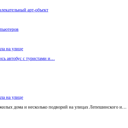
влекательный арт-объект
мпьютеров
яла на улице
лись автобус с туристами и…
яла на улице
 жилых дома и несколько подворий на улицах Лепешинского и…