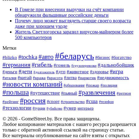
В Гомеле при внесении выручки на счёт компании
обнаружили фальшивые российские деньги
Почему лицо может выглядеть старше своего возраста
даже при хорошем уходе
Житель Светлогорска заразил вирусом-майнером более
500 компьютеров
Метки
#беларусь
#авто
#tochka
#blizko
#богатство
#бизнес
#германия
#гибель
#дальнобойщик
#гомель
#грузоперевозки
#дети
#игра
#животное
#дтп
#деньги
#здоровье
#долгожитель
#китай
#недвижимость
#италия
#кража
#красота
#литва
#наркотик
#новости компаний
#пожар
#полиция
#образование
#польша
#развлечения
#путешествие
#пьяный
#регион
#россия
#сша
#спорт
#рейтинг
#строительство
#телефон
#технологии
#умер
#турция
интерьер
#убийство
© 2026 - GomelStreet.by. Все права защищены.
Любое копирование материалов с нашего ресурса разрешается
только с обратной активной ссылкой на страницу статьи.
Все материалы опубликованные на сайте взяты с открытых