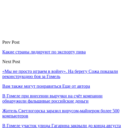
Prev Post
Какие страны лидируют по экспорту пива
Next Post
«Мы не просто играем в войну». На берегу Сожа показали
реконструкцию боя за Гомель
Вам также могут понравиться
Еще от автора
В Гомеле при внесении выручки на счёт компании
обнаружили фальшивые российские деньги
Житель Светлогорска заразил вирусом-майнером более 500
компьютеров
В Гомеле участок улицы Гагарина закрыли до конца августа