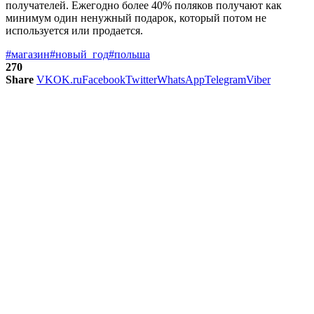
получателей. Ежегодно более 40% поляков получают как
минимум один ненужный подарок, который потом не
используется или продается.
#магазин
#новый_год
#польша
270
Share
VK
OK.ru
Facebook
Twitter
WhatsApp
Telegram
Viber