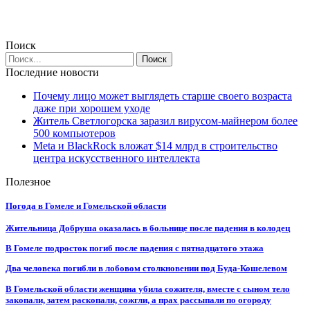
Поиск
Последние новости
Почему лицо может выглядеть старше своего возраста
даже при хорошем уходе
Житель Светлогорска заразил вирусом-майнером более
500 компьютеров
Meta и BlackRock вложат $14 млрд в строительство
центра искусственного интеллекта
Полезное
Погода в Гомеле и Гомельской области
Жительница Добруша оказалась в больнице после падения в колодец
В Гомеле подросток погиб после падения с пятнадцатого этажа
Два человека погибли в лобовом столкновении под Буда-Кошелевом
В Гомельской области женщина убила сожителя, вместе с сыном тело
закопали, затем раскопали, сожгли, а прах рассыпали по огороду