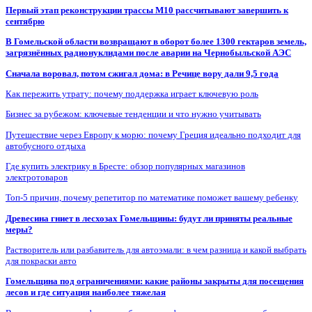
Первый этап реконструкции трассы М10 рассчитывают завершить к
сентябрю
В Гомельской области возвращают в оборот более 1300 гектаров земель,
загрязнённых радионуклидами после аварии на Чернобыльской АЭС
Сначала воровал, потом сжигал дома: в Речице вору дали 9,5 года
Как пережить утрату: почему поддержка играет ключевую роль
Бизнес за рубежом: ключевые тенденции и что нужно учитывать
Путешествие через Европу к морю: почему Греция идеально подходит для
автобусного отдыха
Где купить электрику в Бресте: обзор популярных магазинов
электротоваров
Топ-5 причин, почему репетитор по математике поможет вашему ребенку
Древесина гниет в лесхозах Гомельщины: будут ли приняты реальные
меры?
Растворитель или разбавитель для автоэмали: в чем разница и какой выбрать
для покраски авто
Гомельщина под ограничениями: какие районы закрыты для посещения
лесов и где ситуация наиболее тяжелая