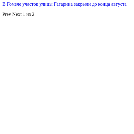
В Гомеле участок улицы Гагарина закрыли до конца августа
Prev
Next
1 из 2