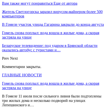
Вам также могут понравиться
Еще от автора
Житель Светлогорска заразил вирусом-майнером более 500
компьютеров
В Гомеле участок улицы Гагарина закрыли до конца августа
Гомель снова поплыл: вода вошла в жилые дома, а скорая
застряла на улице
Беларуское телевидение: под ударом в Брянской области
оказались автобус с туристами и…
Prev
Next
Комментарии закрыты.
ГЛАВНЫЕ НОВОСТИ
Гомель снова поплыл: вода вошла в жилые дома, а скорая
застряла на улице
В Гомеле 11 июля после сильного ливня были подтоплены
три жилых дома и несколько подворий на улицах
Лепешинского и…