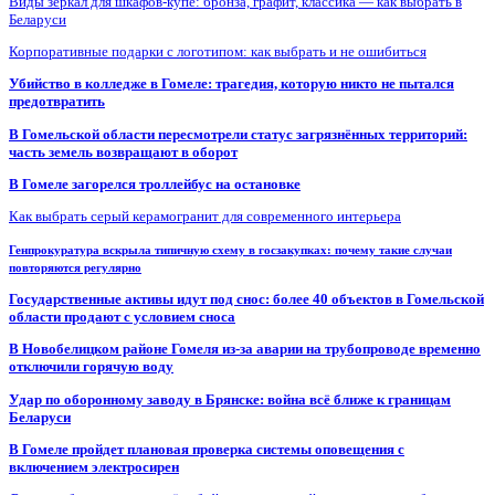
Виды зеркал для шкафов-купе: бронза, графит, классика — как выбрать в
Беларуси
Корпоративные подарки с логотипом: как выбрать и не ошибиться
Убийство в колледже в Гомеле: трагедия, которую никто не пытался
предотвратить
В Гомельской области пересмотрели статус загрязнённых территорий:
часть земель возвращают в оборот
В Гомеле загорелся троллейбус на остановке
Как выбрать серый керамогранит для современного интерьера
Генпрокуратура вскрыла типичную схему в госзакупках: почему такие случаи
повторяются регулярно
Государственные активы идут под снос: более 40 объектов в Гомельской
области продают с условием сноса
В Новобелицком районе Гомеля из-за аварии на трубопроводе временно
отключили горячую воду
Удар по оборонному заводу в Брянске: война всё ближе к границам
Беларуси
В Гомеле пройдет плановая проверка системы оповещения с
включением электросирен