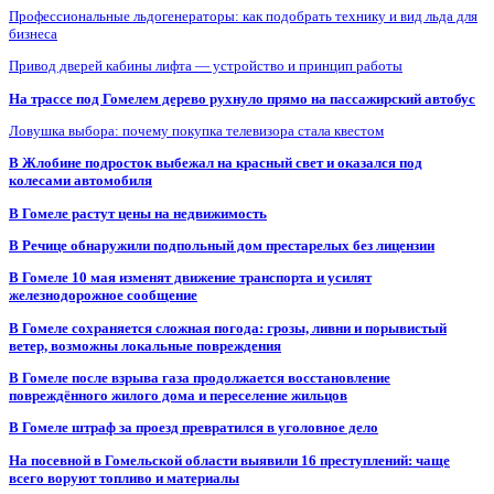
Профессиональные льдогенераторы: как подобрать технику и вид льда для
бизнеса
Привод дверей кабины лифта — устройство и принцип работы
На трассе под Гомелем дерево рухнуло прямо на пассажирский автобус
Ловушка выбора: почему покупка телевизора стала квестом
В Жлобине подросток выбежал на красный свет и оказался под
колесами автомобиля
В Гомеле растут цены на недвижимость
В Речице обнаружили подпольный дом престарелых без лицензии
В Гомеле 10 мая изменят движение транспорта и усилят
железнодорожное сообщение
В Гомеле сохраняется сложная погода: грозы, ливни и порывистый
ветер, возможны локальные повреждения
В Гомеле после взрыва газа продолжается восстановление
повреждённого жилого дома и переселение жильцов
В Гомеле штраф за проезд превратился в уголовное дело
На посевной в Гомельской области выявили 16 преступлений: чаще
всего воруют топливо и материалы