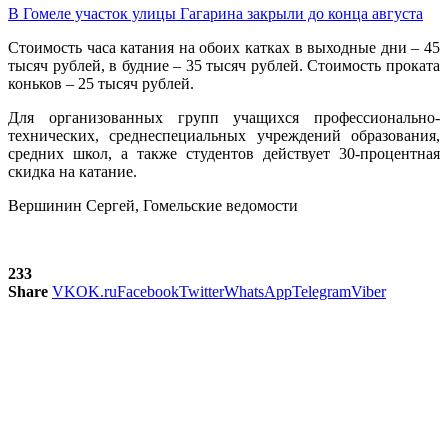
В Гомеле участок улицы Гагарина закрыли до конца августа
Стоимость часа катания на обоих катках в выходные дни – 45
тысяч рублей, в будние – 35 тысяч рублей. Стоимость проката
коньков – 25 тысяч рублей.
Для организованных групп учащихся профессионально-
технических, среднеспециальных учреждений образования,
средних школ, а также студентов действует 30-процентная
скидка на катание.
Вершинин Сергей, Гомельские ведомости
233
Share
VK
OK.ru
Facebook
Twitter
WhatsApp
Telegram
Viber