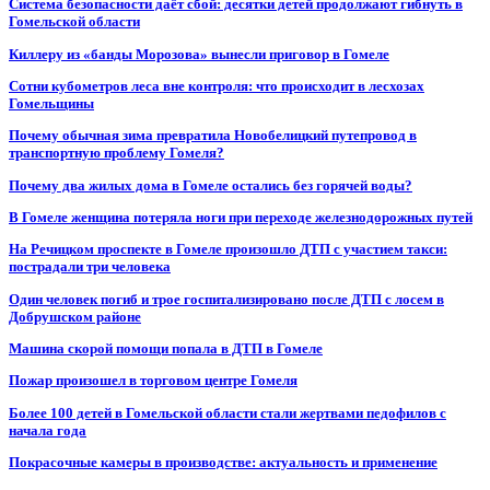
Система безопасности даёт сбой: десятки детей продолжают гибнуть в
Гомельской области
Киллеру из «банды Морозова» вынесли приговор в Гомеле
Сотни кубометров леса вне контроля: что происходит в лесхозах
Гомельщины
Почему обычная зима превратила Новобелицкий путепровод в
транспортную проблему Гомеля?
Почему два жилых дома в Гомеле остались без горячей воды?
В Гомеле женщина потеряла ноги при переходе железнодорожных путей
На Речицком проспекте в Гомеле произошло ДТП с участием такси:
пострадали три человека
Один человек погиб и трое госпитализировано после ДТП с лосем в
Добрушском районе
Машина скорой помощи попала в ДТП в Гомеле
Пожар произошел в торговом центре Гомеля
Более 100 детей в Гомельской области стали жертвами педофилов с
начала года
Покрасочные камеры в производстве: актуальность и применение