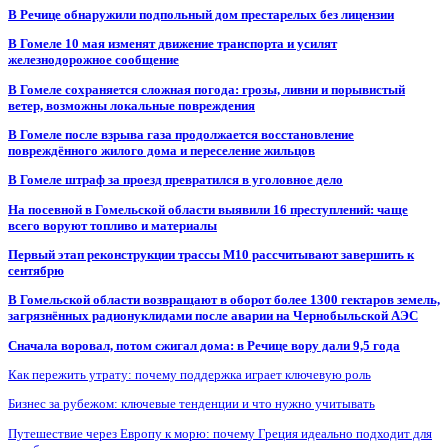
В Речице обнаружили подпольный дом престарелых без лицензии
В Гомеле 10 мая изменят движение транспорта и усилят
железнодорожное сообщение
В Гомеле сохраняется сложная погода: грозы, ливни и порывистый
ветер, возможны локальные повреждения
В Гомеле после взрыва газа продолжается восстановление
повреждённого жилого дома и переселение жильцов
В Гомеле штраф за проезд превратился в уголовное дело
На посевной в Гомельской области выявили 16 преступлений: чаще
всего воруют топливо и материалы
Первый этап реконструкции трассы М10 рассчитывают завершить к
сентябрю
В Гомельской области возвращают в оборот более 1300 гектаров земель,
загрязнённых радионуклидами после аварии на Чернобыльской АЭС
Сначала воровал, потом сжигал дома: в Речице вору дали 9,5 года
Как пережить утрату: почему поддержка играет ключевую роль
Бизнес за рубежом: ключевые тенденции и что нужно учитывать
Путешествие через Европу к морю: почему Греция идеально подходит для