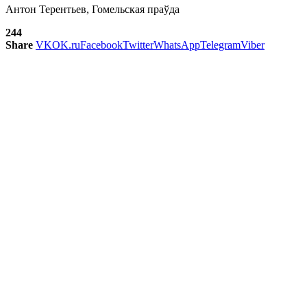
Антон Терентьев, Гомельская праўда
244
Share
VK
OK.ru
Facebook
Twitter
WhatsApp
Telegram
Viber