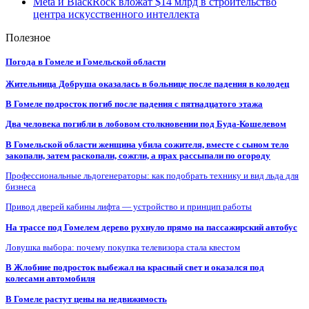
Meta и BlackRock вложат $14 млрд в строительство
центра искусственного интеллекта
Полезное
Погода в Гомеле и Гомельской области
Жительница Добруша оказалась в больнице после падения в колодец
В Гомеле подросток погиб после падения с пятнадцатого этажа
Два человека погибли в лобовом столкновении под Буда-Кошелевом
В Гомельской области женщина убила сожителя, вместе с сыном тело
закопали, затем раскопали, сожгли, а прах рассыпали по огороду
Профессиональные льдогенераторы: как подобрать технику и вид льда для
бизнеса
Привод дверей кабины лифта — устройство и принцип работы
На трассе под Гомелем дерево рухнуло прямо на пассажирский автобус
Ловушка выбора: почему покупка телевизора стала квестом
В Жлобине подросток выбежал на красный свет и оказался под
колесами автомобиля
В Гомеле растут цены на недвижимость