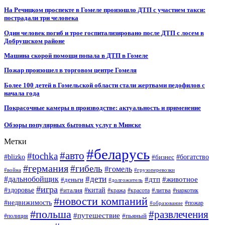
На Речицком проспекте в Гомеле произошло ДТП с участием такси:
пострадали три человека
Один человек погиб и трое госпитализировано после ДТП с лосем в
Добрушском районе
Машина скорой помощи попала в ДТП в Гомеле
Пожар произошел в торговом центре Гомеля
Более 100 детей в Гомельской области стали жертвами педофилов с
начала года
Покрасочные камеры в производстве: актуальность и применение
Обзоры популярных бытовых услуг в Минске
Метки
#беларусь
#авто
#tochka
#blizko
#бизнес
#богатство
#германия
#гибель
#гомель
#война
#грузоперевозки
#дальнобойщик
#дети
#дтп
#животное
#деньги
#долгожитель
#игра
#китай
#здоровье
#литва
#италия
#кража
#красота
#наркотик
#новости компаний
#недвижимость
#пожар
#образование
#польша
#развлечения
#путешествие
#пьяный
#полиция