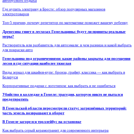
автобусного отдыха
Где купить электрику в Бресте: обзор популярных магазинов
электротоваров
Топ-5 причин, почему репетитор по математике поможет вашему ребенку
Древесина гниет в лесхозах Гомельщины: будут ли приняты реальные
меры?
Растворитель или разбавитель для автоэмали: в чем разница и какой выбрать
для покраски авто
Гомельщина под ограничениями: какие районы закрыты для посещения
лесов и где ситуация наиболее тяжелая
Виды зеркал для шкафов-купе: бронза, графит, классика — как выбрать в
Беларуси
Корпоративные подарки с логотипом: как выбрать и не ошибиться
Убийство в колледже в Гомеле: трагедия, которую никто не пытался
предотвратить
В Гомельской области пересмотрели статус загрязнённых территорий:
часть земель возвращают в оборот
В Гомеле загорелся троллейбус на остановке
Как выбрать серый керамогранит для современного интерьера