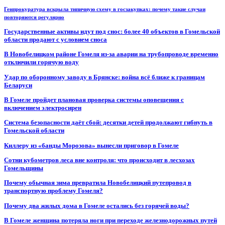
Генпрокуратура вскрыла типичную схему в госзакупках: почему такие случаи
повторяются регулярно
Государственные активы идут под снос: более 40 объектов в Гомельской
области продают с условием сноса
В Новобелицком районе Гомеля из-за аварии на трубопроводе временно
отключили горячую воду
Удар по оборонному заводу в Брянске: война всё ближе к границам
Беларуси
В Гомеле пройдет плановая проверка системы оповещения с
включением электросирен
Система безопасности даёт сбой: десятки детей продолжают гибнуть в
Гомельской области
Киллеру из «банды Морозова» вынесли приговор в Гомеле
Сотни кубометров леса вне контроля: что происходит в лесхозах
Гомельщины
Почему обычная зима превратила Новобелицкий путепровод в
транспортную проблему Гомеля?
Почему два жилых дома в Гомеле остались без горячей воды?
В Гомеле женщина потеряла ноги при переходе железнодорожных путей