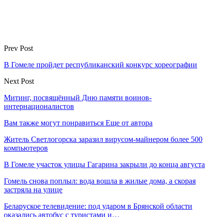
Prev Post
В Гомеле пройдет республиканский конкурс хореографии
Next Post
Митинг, посвящённый Дню памяти воинов-
интернационалистов
Вам также могут понравиться
Еще от автора
Житель Светлогорска заразил вирусом-майнером более 500
компьютеров
В Гомеле участок улицы Гагарина закрыли до конца августа
Гомель снова поплыл: вода вошла в жилые дома, а скорая
застряла на улице
Беларуское телевидение: под ударом в Брянской области
оказались автобус с туристами и…