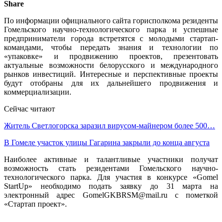
Share
По информации официального сайта горисполкома резиденты
Гомельского научно-технологического парка и успешные
предприниматели города встретятся с молодыми стартап-
командами, чтобы передать знания и технологии по
«упаковке» и продвижению проектов, презентовать
актуальные возможности белорусского и международного
рынков инвестиций. Интересные и перспективные проекты
будут отобраны для их дальнейшего продвижения и
коммерциализации.
Сейчас читают
Житель Светлогорска заразил вирусом-майнером более 500…
В Гомеле участок улицы Гагарина закрыли до конца августа
Наиболее активные и талантливые участники получат
возможность стать резидентами Гомельского научно-
технологического парка. Для участия в конкурсе «Gomel
StartUp» необходимо подать заявку до 31 марта на
электронный адрес GomelGKBRSM@mail.ru c пометкой
«Стартап проект».