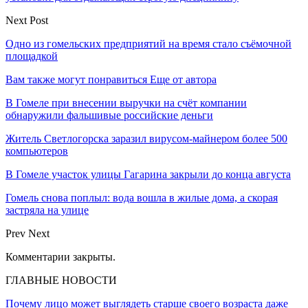
Next Post
Одно из гомельских предприятий на время стало съёмочной
площадкой
Вам также могут понравиться
Еще от автора
В Гомеле при внесении выручки на счёт компании
обнаружили фальшивые российские деньги
Житель Светлогорска заразил вирусом-майнером более 500
компьютеров
В Гомеле участок улицы Гагарина закрыли до конца августа
Гомель снова поплыл: вода вошла в жилые дома, а скорая
застряла на улице
Prev
Next
Комментарии закрыты.
ГЛАВНЫЕ НОВОСТИ
Почему лицо может выглядеть старше своего возраста даже