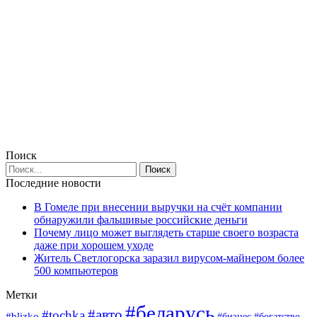
Поиск
Последние новости
В Гомеле при внесении выручки на счёт компании
обнаружили фальшивые российские деньги
Почему лицо может выглядеть старше своего возраста
даже при хорошем уходе
Житель Светлогорска заразил вирусом-майнером более
500 компьютеров
Метки
#беларусь
#авто
#tochka
#blizko
#богатство
#бизнес