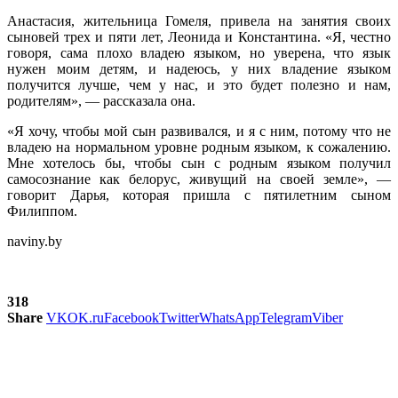
Анастасия, жительница Гомеля, привела на занятия своих
сыновей трех и пяти лет, Леонида и Константина. «Я, честно
говоря, сама плохо владею языком, но уверена, что язык
нужен моим детям, и надеюсь, у них владение языком
получится лучше, чем у нас, и это будет полезно и нам,
родителям», — рассказала она.
«Я хочу, чтобы мой сын развивался, и я с ним, потому что не
владею на нормальном уровне родным языком, к сожалению.
Мне хотелось бы, чтобы сын с родным языком получил
самосознание как белорус, живущий на своей земле», —
говорит Дарья, которая пришла с пятилетним сыном
Филиппом.
naviny.by
318
Share
VK
OK.ru
Facebook
Twitter
WhatsApp
Telegram
Viber