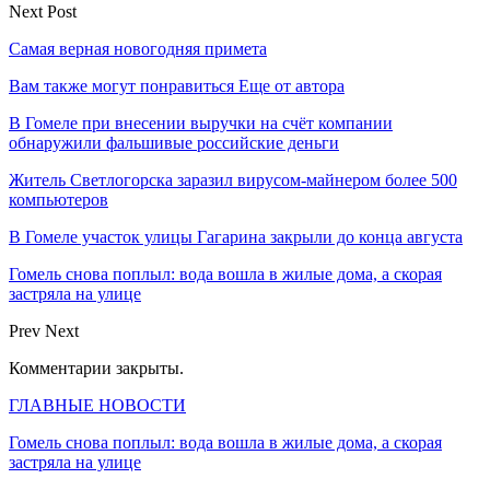
Next Post
Самая верная новогодняя примета
Вам также могут понравиться
Еще от автора
В Гомеле при внесении выручки на счёт компании
обнаружили фальшивые российские деньги
Житель Светлогорска заразил вирусом-майнером более 500
компьютеров
В Гомеле участок улицы Гагарина закрыли до конца августа
Гомель снова поплыл: вода вошла в жилые дома, а скорая
застряла на улице
Prev
Next
Комментарии закрыты.
ГЛАВНЫЕ НОВОСТИ
Гомель снова поплыл: вода вошла в жилые дома, а скорая
застряла на улице