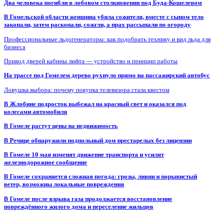
Два человека погибли в лобовом столкновении под Буда-Кошелевом
В Гомельской области женщина убила сожителя, вместе с сыном тело
закопали, затем раскопали, сожгли, а прах рассыпали по огороду
Профессиональные льдогенераторы: как подобрать технику и вид льда для
бизнеса
Привод дверей кабины лифта — устройство и принцип работы
На трассе под Гомелем дерево рухнуло прямо на пассажирский автобус
Ловушка выбора: почему покупка телевизора стала квестом
В Жлобине подросток выбежал на красный свет и оказался под
колесами автомобиля
В Гомеле растут цены на недвижимость
В Речице обнаружили подпольный дом престарелых без лицензии
В Гомеле 10 мая изменят движение транспорта и усилят
железнодорожное сообщение
В Гомеле сохраняется сложная погода: грозы, ливни и порывистый
ветер, возможны локальные повреждения
В Гомеле после взрыва газа продолжается восстановление
повреждённого жилого дома и переселение жильцов