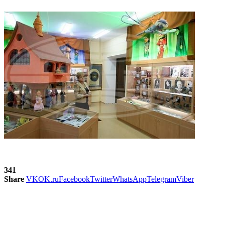
341
Share
VK
OK.ru
Facebook
Twitter
WhatsApp
Telegram
Viber