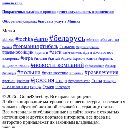
начала года
Покрасочные камеры в производстве: актуальность и применение
Обзоры популярных бытовых услуг в Минске
Метки
#беларусь
#авто
#tochka
#blizko
#бизнес
#богатство
#германия
#гибель
#гомель
#война
#грузоперевозки
#дальнобойщик
#дети
#дтп
#животное
#деньги
#долгожитель
#игра
#китай
#здоровье
#литва
#италия
#кража
#красота
#наркотик
#новости компаний
#недвижимость
#пожар
#образование
#польша
#развлечения
#путешествие
#пьяный
#полиция
#россия
#сша
#спорт
#регион
#рейтинг
#строительство
#телефон
#технологии
#умер
интерьер
#турция
© 2026 - GomelStreet.by. Все права защищены.
Любое копирование материалов с нашего ресурса разрешается
только с обратной активной ссылкой на страницу статьи.
Все материалы опубликованные на сайте взяты с открытых
источников и других порталов интернета, все права на
авторство принадлежат их законным владельцам.
Sign in