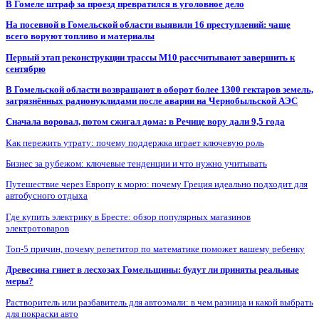
В Гомеле штраф за проезд превратился в уголовное дело
На посевной в Гомельской области выявили 16 преступлений: чаще
всего воруют топливо и материалы
Первый этап реконструкции трассы М10 рассчитывают завершить к
сентябрю
В Гомельской области возвращают в оборот более 1300 гектаров земель,
загрязнённых радионуклидами после аварии на Чернобыльской АЭС
Сначала воровал, потом сжигал дома: в Речице вору дали 9,5 года
Как пережить утрату: почему поддержка играет ключевую роль
Бизнес за рубежом: ключевые тенденции и что нужно учитывать
Путешествие через Европу к морю: почему Греция идеально подходит для
автобусного отдыха
Где купить электрику в Бресте: обзор популярных магазинов
электротоваров
Топ-5 причин, почему репетитор по математике поможет вашему ребенку
Древесина гниет в лесхозах Гомельщины: будут ли приняты реальные
меры?
Растворитель или разбавитель для автоэмали: в чем разница и какой выбрать
для покраски авто