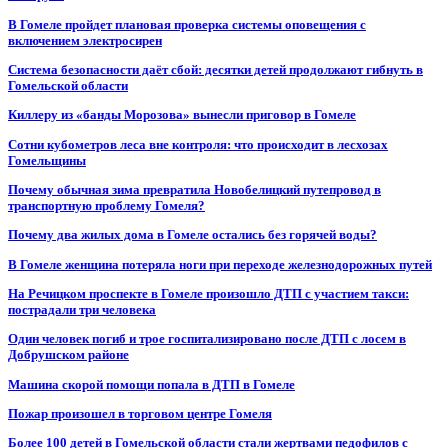
В Гомеле пройдет плановая проверка системы оповещения с
включением электросирен
Система безопасности даёт сбой: десятки детей продолжают гибнуть в
Гомельской области
Киллеру из «банды Морозова» вынесли приговор в Гомеле
Сотни кубометров леса вне контроля: что происходит в лесхозах
Гомельщины
Почему обычная зима превратила Новобелицкий путепровод в
транспортную проблему Гомеля?
Почему два жилых дома в Гомеле остались без горячей воды?
В Гомеле женщина потеряла ноги при переходе железнодорожных путей
На Речицком проспекте в Гомеле произошло ДТП с участием такси:
пострадали три человека
Один человек погиб и трое госпитализировано после ДТП с лосем в
Добрушском районе
Машина скорой помощи попала в ДТП в Гомеле
Пожар произошел в торговом центре Гомеля
Более 100 детей в Гомельской области стали жертвами педофилов с