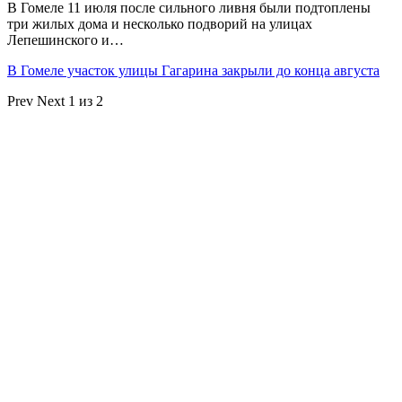
В Гомеле 11 июля после сильного ливня были подтоплены
три жилых дома и несколько подворий на улицах
Лепешинского и…
В Гомеле участок улицы Гагарина закрыли до конца августа
Prev
Next
1 из 2