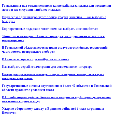
Гомельщина под ограничениями: какие районы закрыты для посещения
лесов и где ситуация наиболее тяжелая
Виды зеркал для шкафов-купе: бронза, графит, классика — как выбрать в
Беларуси
Корпоративные подарки с логотипом: как выбрать и не ошибиться
Убийство в колледже в Гомеле: трагедия, которую никто не пытался
предотвратить
В Гомельской области пересмотрели статус загрязнённых территорий:
часть земель возвращают в оборот
В Гомеле загорелся троллейбус на остановке
Как выбрать серый керамогранит для современного интерьера
Генпрокуратура вскрыла типичную схему в госзакупках: почему такие случаи
повторяются регулярно
Государственные активы идут под снос: более 40 объектов в Гомельской
области продают с условием сноса
В Новобелицком районе Гомеля из-за аварии на трубопроводе временно
отключили горячую воду
Удар по оборонному заводу в Брянске: война всё ближе к границам
Беларуси