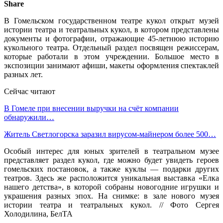
Share
В Гомельском государственном театре кукол открыт музей
истории театра и театральных кукол, в котором представлены
документы и фотографии, отражающие 45-летнюю историю
кукольного театра. Отдельный раздел посвящен режиссерам,
которые работали в этом учреждении. Большое место в
экспозиции занимают афиши, макеты оформления спектаклей
разных лет.
Сейчас читают
В Гомеле при внесении выручки на счёт компании
обнаружили…
Житель Светлогорска заразил вирусом-майнером более 500…
Особый интерес для юных зрителей в театральном музее
представляет раздел кукол, где можно будет увидеть героев
гомельских постановок, а также куклы — подарки других
театров. Здесь же расположится уникальная выставка «Елка
нашего детства», в которой собраны новогодние игрушки и
украшения разных эпох. На снимке: в зале нового музея
истории театра и театральных кукол. // Фото Сергея
Холодилина, БелТА