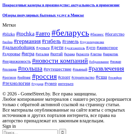
Покрасочные камеры в производстве: актуальность и применение
Обзоры популярных бытовых услуг в Минске
Метки
#беларусь
#авто
#tochka
#blizko
#бизнес
#богатство
#германия
#гибель
#гомель
#война
#грузоперевозки
#дальнобойщик
#дети
#дтп
#животное
#деньги
#долгожитель
#игра
#китай
#здоровье
#литва
#италия
#кража
#красота
#наркотик
#новости компаний
#недвижимость
#пожар
#образование
#польша
#развлечения
#путешествие
#пьяный
#полиция
#россия
#сша
#спорт
#регион
#рейтинг
#строительство
#телефон
#технологии
#умер
интерьер
#турция
© 2026 - GomelStreet.by. Все права защищены.
Любое копирование материалов с нашего ресурса разрешается
только с обратной активной ссылкой на страницу статьи.
Все материалы опубликованные на сайте взяты с открытых
источников и других порталов интернета, все права на
авторство принадлежат их законным владельцам.
Sign in