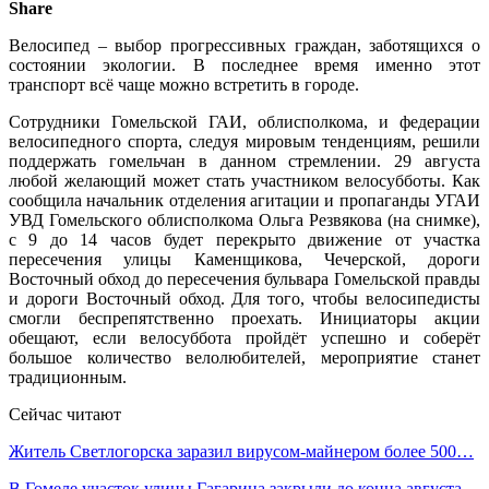
Share
Велосипед – выбор прогрессивных граждан, заботящихся о
состоянии экологии. В последнее время именно этот
транспорт всё чаще можно встретить в городе.
Сотрудники Гомельской ГАИ, облисполкома, и федерации
велосипедного спорта, следуя мировым тенденциям, решили
поддержать гомельчан в данном стремлении. 29 августа
любой желающий может стать участником велосубботы. Как
сообщила начальник отделения агитации и пропаганды УГАИ
УВД Гомельского облисполкома Ольга Резвякова (на снимке),
с 9 до 14 часов будет перекрыто движение от участка
пересечения улицы Каменщикова, Чечерской, дороги
Восточный обход до пересечения бульвара Гомельской правды
и дороги Восточный обход. Для того, чтобы велосипедисты
смогли беспрепятственно проехать. Инициаторы акции
обещают, если велосуббота пройдёт успешно и соберёт
большое количество велолюбителей, мероприятие станет
традиционным.
Сейчас читают
Житель Светлогорска заразил вирусом-майнером более 500…
В Гомеле участок улицы Гагарина закрыли до конца августа