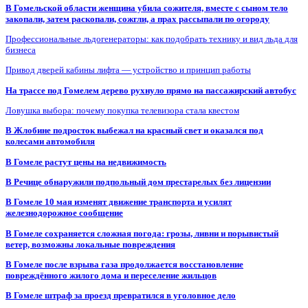
В Гомельской области женщина убила сожителя, вместе с сыном тело
закопали, затем раскопали, сожгли, а прах рассыпали по огороду
Профессиональные льдогенераторы: как подобрать технику и вид льда для
бизнеса
Привод дверей кабины лифта — устройство и принцип работы
На трассе под Гомелем дерево рухнуло прямо на пассажирский автобус
Ловушка выбора: почему покупка телевизора стала квестом
В Жлобине подросток выбежал на красный свет и оказался под
колесами автомобиля
В Гомеле растут цены на недвижимость
В Речице обнаружили подпольный дом престарелых без лицензии
В Гомеле 10 мая изменят движение транспорта и усилят
железнодорожное сообщение
В Гомеле сохраняется сложная погода: грозы, ливни и порывистый
ветер, возможны локальные повреждения
В Гомеле после взрыва газа продолжается восстановление
повреждённого жилого дома и переселение жильцов
В Гомеле штраф за проезд превратился в уголовное дело