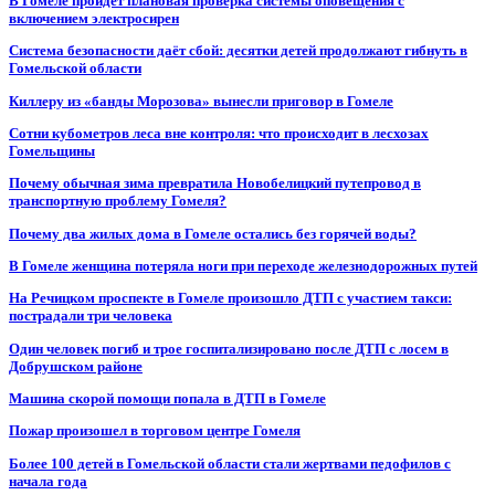
В Гомеле пройдет плановая проверка системы оповещения с
включением электросирен
Система безопасности даёт сбой: десятки детей продолжают гибнуть в
Гомельской области
Киллеру из «банды Морозова» вынесли приговор в Гомеле
Сотни кубометров леса вне контроля: что происходит в лесхозах
Гомельщины
Почему обычная зима превратила Новобелицкий путепровод в
транспортную проблему Гомеля?
Почему два жилых дома в Гомеле остались без горячей воды?
В Гомеле женщина потеряла ноги при переходе железнодорожных путей
На Речицком проспекте в Гомеле произошло ДТП с участием такси:
пострадали три человека
Один человек погиб и трое госпитализировано после ДТП с лосем в
Добрушском районе
Машина скорой помощи попала в ДТП в Гомеле
Пожар произошел в торговом центре Гомеля
Более 100 детей в Гомельской области стали жертвами педофилов с
начала года