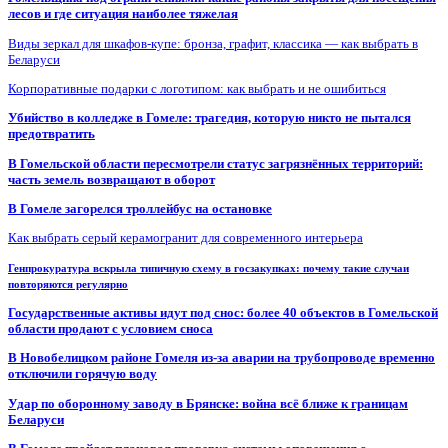
лесов и где ситуация наиболее тяжелая
Виды зеркал для шкафов-купе: бронза, графит, классика — как выбрать в
Беларуси
Корпоративные подарки с логотипом: как выбрать и не ошибиться
Убийство в колледже в Гомеле: трагедия, которую никто не пытался
предотвратить
В Гомельской области пересмотрели статус загрязнённых территорий:
часть земель возвращают в оборот
В Гомеле загорелся троллейбус на остановке
Как выбрать серый керамогранит для современного интерьера
Генпрокуратура вскрыла типичную схему в госзакупках: почему такие случаи
повторяются регулярно
Государственные активы идут под снос: более 40 объектов в Гомельской
области продают с условием сноса
В Новобелицком районе Гомеля из-за аварии на трубопроводе временно
отключили горячую воду
Удар по оборонному заводу в Брянске: война всё ближе к границам
Беларуси