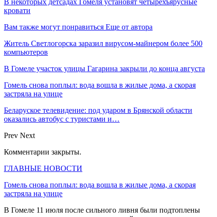
В некоторых детсадах Гомеля установят четырехъярусные
кровати
Вам также могут понравиться
Еще от автора
Житель Светлогорска заразил вирусом-майнером более 500
компьютеров
В Гомеле участок улицы Гагарина закрыли до конца августа
Гомель снова поплыл: вода вошла в жилые дома, а скорая
застряла на улице
Беларуское телевидение: под ударом в Брянской области
оказались автобус с туристами и…
Prev
Next
Комментарии закрыты.
ГЛАВНЫЕ НОВОСТИ
Гомель снова поплыл: вода вошла в жилые дома, а скорая
застряла на улице
В Гомеле 11 июля после сильного ливня были подтоплены