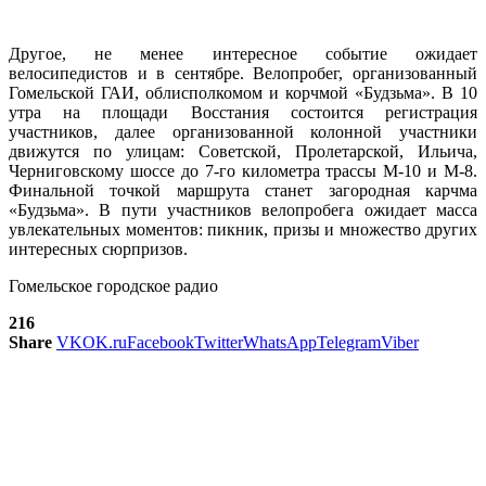
Другое, не менее интересное событие ожидает
велосипедистов и в сентябре. Велопробег, организованный
Гомельской ГАИ, облисполкомом и корчмой «Будзьма». В 10
утра на площади Восстания состоится регистрация
участников, далее организованной колонной участники
движутся по улицам: Советской, Пролетарской, Ильича,
Черниговскому шоссе до 7-го километра трассы М-10 и М-8.
Финальной точкой маршрута станет загородная карчма
«Будзьма». В пути участников велопробега ожидает масса
увлекательных моментов: пикник, призы и множество других
интересных сюрпризов.
Гомельское городское радио
216
Share
VK
OK.ru
Facebook
Twitter
WhatsApp
Telegram
Viber