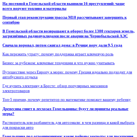
На посевной в Гомельской области выявили 16 преступлений: чаще
всего воруют топливо и материалы
Первый этап реконструкции трассы М10 рассчитывают завершить к
сентябрю
В Гомельской области возвращают в оборот более 1300 гектаров земель,
загрязнённых радионуклидами после аварии на Чернобыльской АЭС
Сначала воровал, потом сжигал дома: в Речице вору дали 9,5 года
Как пережить утрату: почему поддержка играет ключевую роль
Бизнес за рубежом: ключевые тенденции и что нужно учитывать
Путешествие через Европу к морю: почему Греция идеально подходит для
автобусного отдыха
Где купить электрику в Бресте: обзор популярных магазинов
электротоваров
Топ-5 причин, почему репетитор по математике поможет вашему ребенку
Древесина гниет в лесхозах Гомельщины: будут ли приняты реальные
меры?
Растворитель или разбавитель для автоэмали: в чем разница и какой выбрать
для покраски авто
Гомельщина под ограничениями: какие районы закрыты для посещения