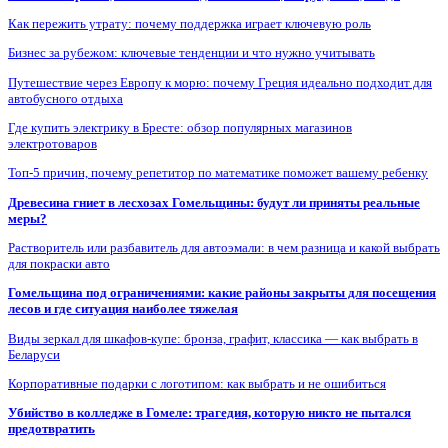
Как пережить утрату: почему поддержка играет ключевую роль
Бизнес за рубежом: ключевые тенденции и что нужно учитывать
Путешествие через Европу к морю: почему Греция идеально подходит для
автобусного отдыха
Где купить электрику в Бресте: обзор популярных магазинов
электротоваров
Топ-5 причин, почему репетитор по математике поможет вашему ребенку
Древесина гниет в лесхозах Гомельщины: будут ли приняты реальные
меры?
Растворитель или разбавитель для автоэмали: в чем разница и какой выбрать
для покраски авто
Гомельщина под ограничениями: какие районы закрыты для посещения
лесов и где ситуация наиболее тяжелая
Виды зеркал для шкафов-купе: бронза, графит, классика — как выбрать в
Беларуси
Корпоративные подарки с логотипом: как выбрать и не ошибиться
Убийство в колледже в Гомеле: трагедия, которую никто не пытался
предотвратить