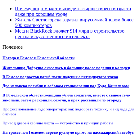
Почему лицо может выглядеть старше своего возраста
даже при хорошем уходе
Житель Светлогорска заразил вирусом-майнером более
500 компьютеров
Meta и BlackRock вложат $14 млрд в строительство
центра искусственного интеллекта
Полезное
Погода в Гомеле и Гомельской области
Жительница Добруша оказалась в больнице после падения в колодец
В Гомеле подросток погиб после падения с пятнадцатого этажа
Два человека погибли в лобовом столкновении под Буда-Кошелевом
В Гомельской области женщина убила сожителя, вместе с сыном тело
закопали, затем раскопали, сожгли, а прах рассыпали по огороду
Профессиональные льдогенераторы: как подобрать технику и вид льда для
бизнеса
Привод дверей кабины лифта — устройство и принцип работы
На трассе под Гомелем дерево рухнуло прямо на пассажирский автобус