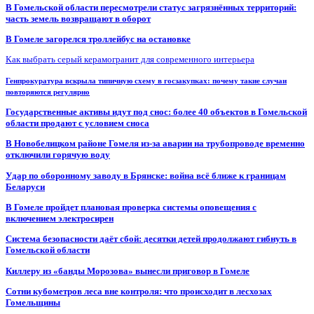
В Гомельской области пересмотрели статус загрязнённых территорий:
часть земель возвращают в оборот
В Гомеле загорелся троллейбус на остановке
Как выбрать серый керамогранит для современного интерьера
Генпрокуратура вскрыла типичную схему в госзакупках: почему такие случаи
повторяются регулярно
Государственные активы идут под снос: более 40 объектов в Гомельской
области продают с условием сноса
В Новобелицком районе Гомеля из-за аварии на трубопроводе временно
отключили горячую воду
Удар по оборонному заводу в Брянске: война всё ближе к границам
Беларуси
В Гомеле пройдет плановая проверка системы оповещения с
включением электросирен
Система безопасности даёт сбой: десятки детей продолжают гибнуть в
Гомельской области
Киллеру из «банды Морозова» вынесли приговор в Гомеле
Сотни кубометров леса вне контроля: что происходит в лесхозах
Гомельщины