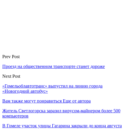
Prev Post
Проезд на общественном транспорте станет дороже
Next Post
«Гомельоблавтотранс» выпустил на линию города
«Новогодний автобус»
Вам также могут понравиться
Еще от автора
Житель Светлогорска заразил вирусом-майнером более 500
компьютеров
В Гомеле участок улицы Гагарина закрыли до конца августа