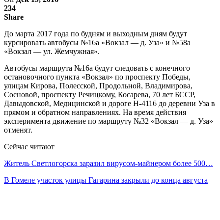
234
Share
До марта 2017 года по будням и выходным дням будут
курсировать автобусы №16а «Вокзал — д. Уза» и №58а
«Вокзал — ул. Жемчужная».
Автобусы маршрута №16а будут следовать с конечного
остановочного пункта «Вокзал» по проспекту Победы,
улицам Кирова, Полесской, Продольной, Владимирова,
Сосновой, проспекту Речицкому, Косарева, 70 лет БССР,
Давыдовской, Медицинской и дороге Н-4116 до деревни Уза в
прямом и обратном направлениях. На время действия
эксперимента движение по маршруту №32 «Вокзал — д. Уза»
отменят.
Сейчас читают
Житель Светлогорска заразил вирусом-майнером более 500…
В Гомеле участок улицы Гагарина закрыли до конца августа