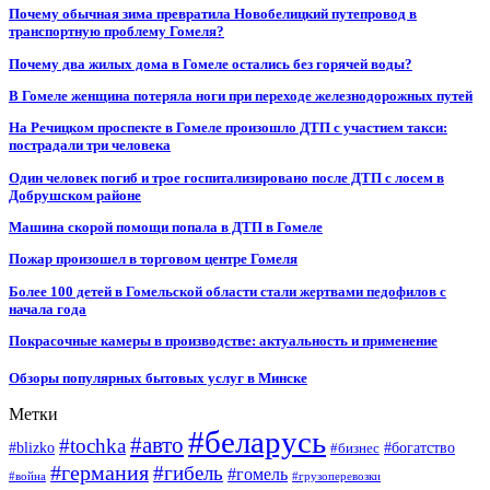
Почему обычная зима превратила Новобелицкий путепровод в
транспортную проблему Гомеля?
Почему два жилых дома в Гомеле остались без горячей воды?
В Гомеле женщина потеряла ноги при переходе железнодорожных путей
На Речицком проспекте в Гомеле произошло ДТП с участием такси:
пострадали три человека
Один человек погиб и трое госпитализировано после ДТП с лосем в
Добрушском районе
Машина скорой помощи попала в ДТП в Гомеле
Пожар произошел в торговом центре Гомеля
Более 100 детей в Гомельской области стали жертвами педофилов с
начала года
Покрасочные камеры в производстве: актуальность и применение
Обзоры популярных бытовых услуг в Минске
Метки
#беларусь
#авто
#tochka
#blizko
#бизнес
#богатство
#германия
#гибель
#гомель
#война
#грузоперевозки